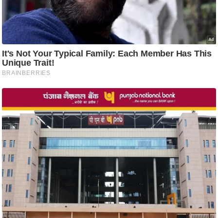
ट
ने
स
मं
त्रा
रि
ले
श
न
शि
प
रा
ज
नी
ति
वि
श्ले