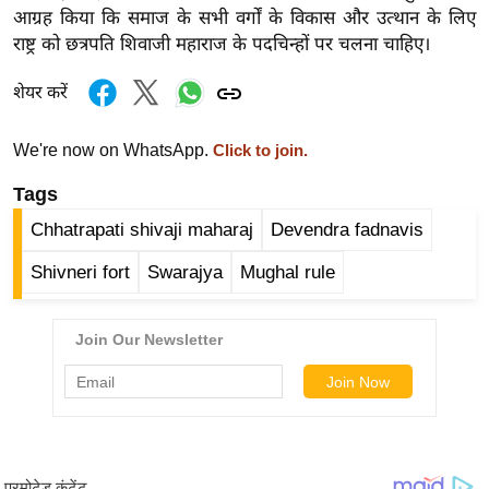
र्ल्ड
आग्रह किया कि समाज के सभी वर्गों के विकास और उत्थान के लिए
राष्ट्र को छत्रपति शिवाजी महाराज के पदचिन्हों पर चलना चाहिए।
न्यू
ज
शेयर करें
ब्री
फ
We're now on WhatsApp.
Click to join.
म
Tags
नो
रं
Chhatrapati shivaji maharaj
Devendra fadnavis
ज
Shivneri fort
Swarajya
Mughal rule
न
ज
ग
त
बॉ
ली
वु