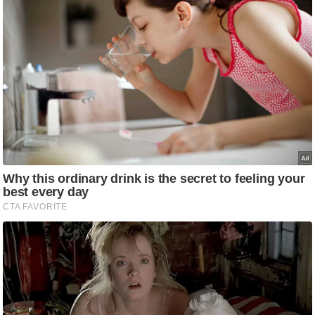
g
N
e
w
s
ला
इ
फ
स्टा
इ
ल
टे
क्नॉ
लॉ
जी
ब्यू
टी