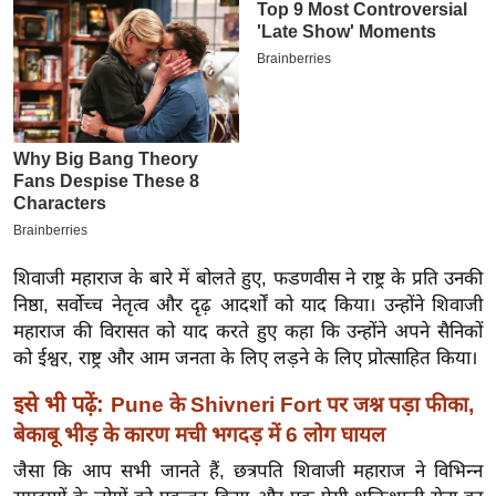
इ
म
ई
-
पे
प
र
मि
सा
शिवाजी महाराज के बारे में बोलते हुए, फडणवीस ने राष्ट्र के प्रति उनकी
ल
निष्ठा, सर्वोच्च नेतृत्व और दृढ़ आदर्शों को याद किया। उन्होंने शिवाजी
महाराज की विरासत को याद करते हुए कहा कि उन्होंने अपने सैनिकों
बे
को ईश्वर, राष्ट्र और आम जनता के लिए लड़ने के लिए प्रोत्साहित किया।
मि
इसे भी पढ़ें:
Pune के Shivneri Fort पर जश्न पड़ा फीका,
सा
बेकाबू भीड़ के कारण मची भगदड़ में 6 लोग घायल
ल
जैसा कि आप सभी जानते हैं, छत्रपति शिवाजी महाराज ने विभिन्न
श