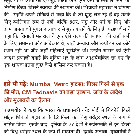
समुदायों के लोगों को एकजुट किया और एक ऐसी शक्तिशाली सेना का
ख्सि
निर्माण किया जिसने स्वराज की स्थापना की। शिवाजी महाराज ने घोषणा
य
की। उन्होंने अपने सैनिकों से कहा कि वे जो युद्ध लड़ रहे हैं वह उनके
त
लिए व्यक्तिगत रूप से नहीं, बल्कि ईश्वर, राष्ट्र और धर्म के लिए और
यं
आम जनता को मुगल अत्याचार से मुक्त कराने के लिए है। फडणवीस ने
ग
कहा कि शिवाजी महाराज ने एक ऐसे राज्य की स्थापना की जहाँ सभी
इं
के लिए समानता और अधिकार थे, जहाँ अन्याय और उत्पीड़न का कोई
डि
स्थान नहीं था और जहाँ महिलाएं सुरक्षित थीं। उन्होंने शासन की ऐसी
आदर्श प्रणाली बनाई कि दुनिया भर के लोग आश्चर्यचकित रह गए कि
या
एक शासक इतना कुछ कैसे हासिल कर सकता है।
सा
हि
त्य
इसे भी पढ़ें:
Mumbai Metro हादसा: पिलर गिरने से एक
ज
की मौत, CM Fadnavis का बड़ा एक्शन, जांच के आदेश
ग
और मुआवजे का ऐलान
त
फडणवीस ने कहा कि भारत के प्रधानमंत्री नरेंद्र मोदी ने शिवनेरी किले
ऑ
सहित शिवाजी महाराज के 12 किलों को विश्व धरोहर स्थल के रूप में
टो
नामित किया। इसके बाद, दुनिया के 27 देशों ने सर्वसम्मति से इन किलों
व
को विश्व धरोहर स्थल के रूप में मान्यता दी। इसके अलावा, मुख्यमंत्री ने