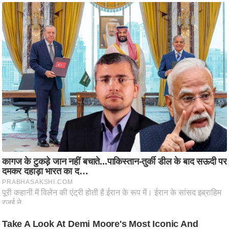
ति
ष
प्र
भु
म
हि
मा
/
ध
र्म
स्थ
ल
व्र
त
त्यो
हा
र