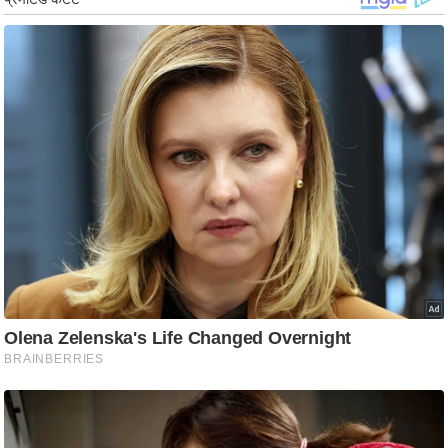
ड
हॉ
ली
वु
ड
फि
ल्म
स
मी
क्षा
B
r
e
a
k
i
n