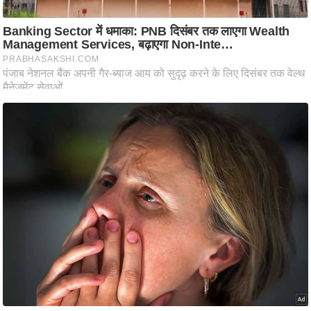
ष
ण
स
म
सा
म
यि
क
मा
तृ
भू
मि
स्तं
भ
ए
म
.