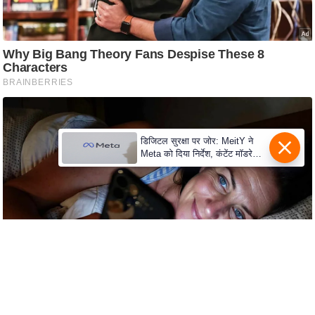
e
r
t
i
s
e
P
r
डिजिटल सुरक्षा पर जोर: MeitY ने
i
Meta को दिया निर्देश, कंटेंट मॉडरेशन
मजबूत करे
v
a
c
y
P
o
l
i