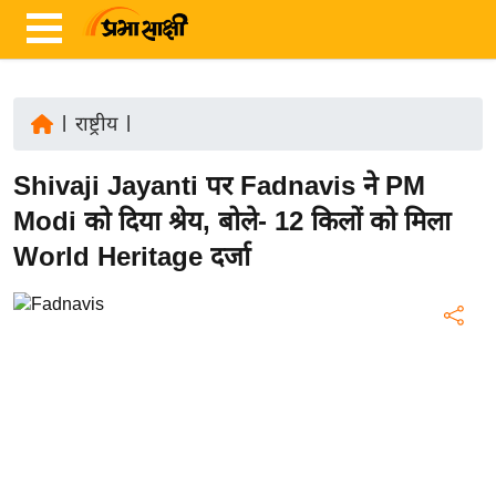
|
राष्ट्रीय
|
ता
Shivaji Jayanti पर Fadnavis ने PM
ज़ा
ख
Modi को दिया श्रेय, बोले- 12 किलों को मिला
ब
World Heritage दर्जा
र
रा
ष्ट्री
य
अं
त
र्रा
ष्ट्री