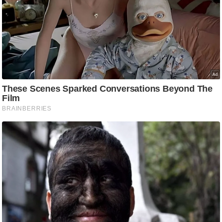
/
फै
श
न
घ
रे
लू
नु
स्खे
प
र्य
ट
न
स्थ
ल
फि