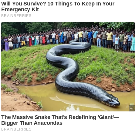
आ
र
.
आ
ई
.
चा
य
प
र
स
मी
क्षा
ध
र्म
ज्यो