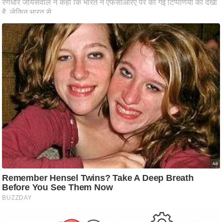
ष
ण
स
म
सा
म
यि
क
मा
तृ
भू
मि
स्तं
भ
ए
म
.