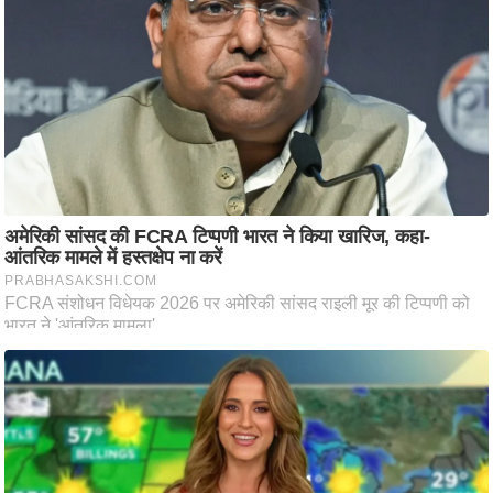
ति
ष
प्र
भु
म
हि
मा
/
ध
र्म
स्थ
ल
व्र
त
त्यो
हा
र