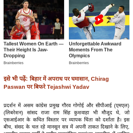
इ
म
ई
-
पे
प
र
मि
सा
इसे भी पढ़ें:
बिहार में अपराध पर घमासान, Chirag
ल
Paswan पर बिफरे Tejashwi Yadav
बे
मि
प्रदर्शन में असम कांग्रेस प्रमुख गौरव गोगोई और सीपीआई (एमएल)
सा
(लिबरेशन) सांसद राजा राम सिंह कुशवाहा भी मौजूद थे, जो
ल
एसआईआर के कथित विस्तार पर व्यापक चिंता को दर्शाता है। इस
बीच, संसद के चल रहे मानसून सत्र में अपनी ताकत दिखाने के लिए,
श