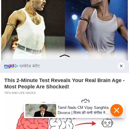
e
r
t
i
s
e
P
r
i
प्रमोटेड कंटेंट
v
a
This 2-Minute Test Reveals Your Real Brain Age -
c
Most People Are Shocked!
y
TIPS AND LIFE HACKS
P
o
Tamil Nadu CM Vijay Sanghita
Divorce | विजय की पत्नी संगीता ने
l
वापस ली तलाक की अर्जी, कोर्ट ने
i
मामले को किया निपटाया