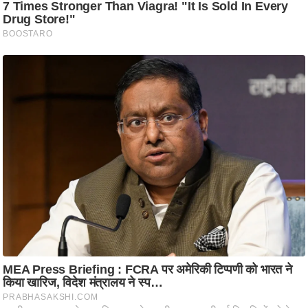
ट
ने
स
मं
त्रा
रि
ले
श
न
शि
प
रा
ज
नी
ति
वि
श्ले