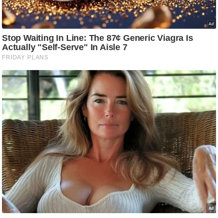
/
फै
श
न
घ
रे
लू
नु
स्खे
प
र्य
ट
न
स्थ
ल
फि