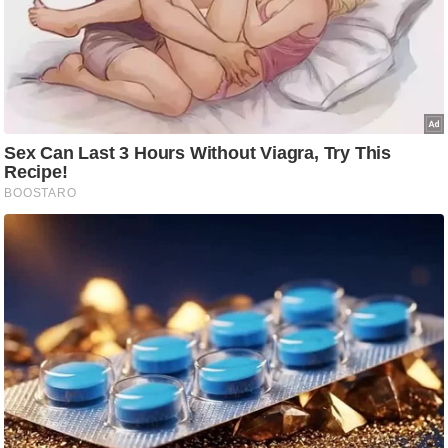
g
N
e
w
s
ला
इ
फ
स्टा
इ
ल
टे
क्नॉ
लॉ
जी
ब्यू
टी