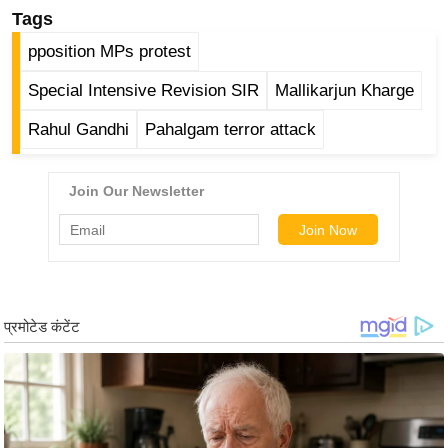
र्ल्ड
Tags
न्यू
pposition MPs protest
ज
Special Intensive Revision SIR
Mallikarjun Kharge
ब्री
फ
Rahul Gandhi
Pahalgam terror attack
म
नो
रं
ज
न
ज
ग
त
बॉ
ली
वु