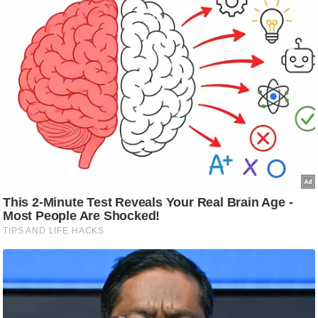
आ
र
.
आ
ई
.
चा
य
प
र
स
मी
क्षा
ध
र्म
ज्यो