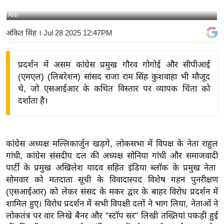
य
ANI
बि
अंकित सिंह
। Jul 28 2025 12:47PM
ज़
ने
प्रदर्शन में असम कांग्रेस प्रमुख गौरव गोगोई और सीपीआई
स
(एमएल) (लिबरेशन) सांसद राजा राम सिंह कुशवाहा भी मौजूद
उ
थे, जो एसआईआर के कथित विस्तार पर व्यापक चिंता को
द्यो
दर्शाता है।
ग
ज
ग
कांग्रेस अध्यक्ष मल्लिकार्जुन खड़गे, लोकसभा में विपक्ष के नेता राहुल
त
गांधी, कांग्रेस संसदीय दल की अध्यक्ष सोनिया गांधी और समाजवादी
वि
पार्टी के प्रमुख अखिलेश यादव सहित इंडिया ब्लॉक के प्रमुख नेता
शे
सोमवार को मतदाता सूची के विवादास्पद विशेष गहन पुनरीक्षण
ष
(एसआईआर) को लेकर संसद के मकर द्वार के बाहर विरोध प्रदर्शन में
ज्ञ
शामिल हुए। विरोध प्रदर्शन में सभी विपक्षी दलों ने भाग लिया, नेताओं ने
रा
लोकतंत्र पर वार लिखे बैनर और "स्टॉप सर" लिखी तख्तियां पकड़ी हुई