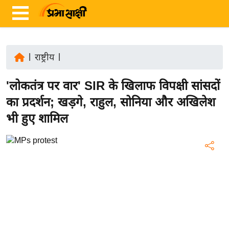
|
राष्ट्रीय
|
ता
'लोकतंत्र पर वार' SIR के खिलाफ विपक्षी सांसदों
ज़ा
ख
का प्रदर्शन; खड़गे, राहुल, सोनिया और अखिलेश
ब
भी हुए शामिल
र
रा
ष्ट्री
य
अं
त
र्रा
ष्ट्री