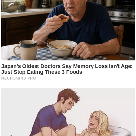
ड
हॉ
ली
वु
ड
फि
ल्म
स
मी
क्षा
B
r
e
a
k
i
n