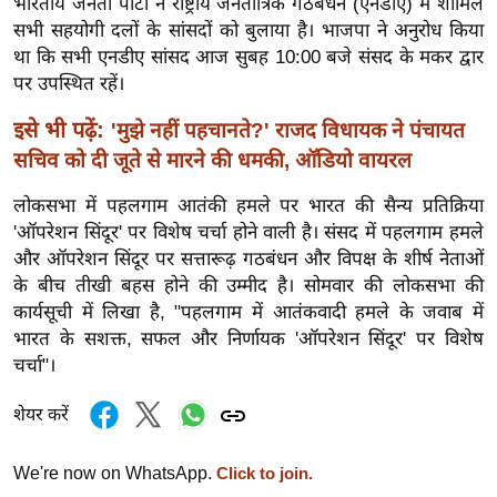
भारतीय जनता पार्टी ने राष्ट्रीय जनतांत्रिक गठबंधन (एनडीए) में शामिल
ख्सि
सभी सहयोगी दलों के सांसदों को बुलाया है। भाजपा ने अनुरोध किया
य
था कि सभी एनडीए सांसद आज सुबह 10:00 बजे संसद के मकर द्वार
त
पर उपस्थित रहें।
यं
इसे भी पढ़ें:
ग
'मुझे नहीं पहचानते?' राजद विधायक ने पंचायत
इं
सचिव को दी जूते से मारने की धमकी, ऑडियो वायरल
डि
लोकसभा में पहलगाम आतंकी हमले पर भारत की सैन्य प्रतिक्रिया
या
'ऑपरेशन सिंदूर' पर विशेष चर्चा होने वाली है। संसद में पहलगाम हमले
सा
और ऑपरेशन सिंदूर पर सत्तारूढ़ गठबंधन और विपक्ष के शीर्ष नेताओं
हि
के बीच तीखी बहस होने की उम्मीद है। सोमवार की लोकसभा की
त्य
कार्यसूची में लिखा है, "पहलगाम में आतंकवादी हमले के जवाब में
ज
भारत के सशक्त, सफल और निर्णायक 'ऑपरेशन सिंदूर' पर विशेष
ग
चर्चा"।
त
शेयर करें
ऑ
टो
We're now on WhatsApp.
Click to join.
व