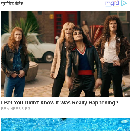
g
N
e
w
s
ला
इ
फ
स्टा
इ
ल
टे
क्नॉ
लॉ
जी
ब्यू
टी