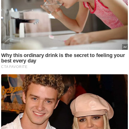
ट
ने
स
मं
त्रा
रि
ले
श
न
शि
प
रा
ज
नी
ति
वि
श्ले