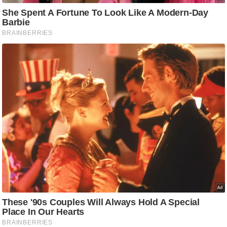
ति
ष
प्र
भु
म
हि
मा
/
ध
र्म
स्थ
ल
व्र
त
त्यो
हा
र