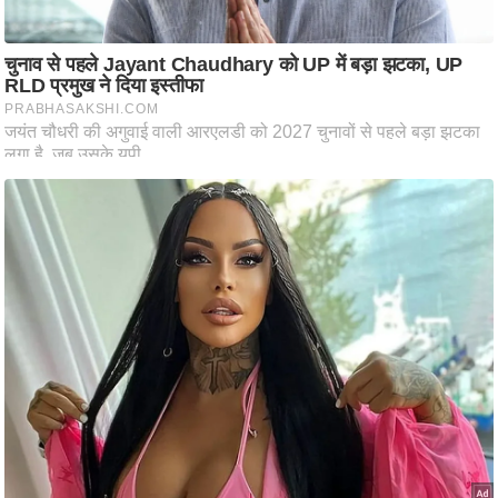
आ
र
.
आ
ई
.
चा
य
प
र
स
मी
क्षा
ध
र्म
ज्यो