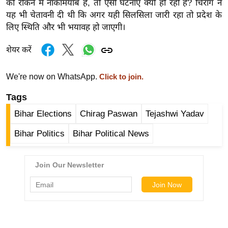
ड
को रोकने में नाकामयाब है, तो ऐसी घटनाएं क्यों हो रही हैं? चिराग ने
यह भी चेतावनी दी थी कि अगर यही सिलसिला जारी रहा तो प्रदेश के
हॉ
लिए स्थिति और भी भयावह हो जाएगी।
ली
वु
शेयर करें
ड
फि
We're now on WhatsApp.
Click to join.
ल्म
Tags
स
मी
Bihar Elections
Chirag Paswan
Tejashwi Yadav
क्षा
Bihar Politics
Bihar Political News
B
r
e
a
k
i
n