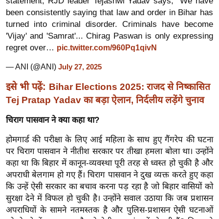
statement, RJD leader Tejashwi Yadav says, "We have
र्ल्ड
been consistently saying that law and order in Bihar has
न्यू
turned into criminal disorder. Criminals have become
ज
'Vijay' and 'Samrat'... Chirag Paswan is only expressing
regret over…
pic.twitter.com/960Pq1qivN
ब्री
फ
— ANI (@ANI)
July 27, 2025
म
इसे भी पढ़ें:
Bihar Elections 2025: राजद से निष्कासित
नो
Tej Pratap Yadav का बड़ा ऐलान, निर्दलीय लड़ेंगे चुनाव
रं
ज
चिराग पासवान ने क्या कहा था?
न
होमगार्ड की परीक्षा के लिए आई महिला के साथ हुए गैंगरेप की घटना
ज
पर चिराग पासवान ने नीतीश सरकार पर तीखा हमला बोला था। उन्होंने
ग
कहा था कि बिहार में कानून-व्यवस्था पूरी तरह से ध्वस्त हो चुकी है और
त
अपराधी बेलगाम हो गए हैं। चिराग पासवान ने दुख व्यक्त करते हुए कहा
बॉ
कि उन्हें ऐसी सरकार का बचाव करना पड़ रहा है जो बिहार वासियों को
ली
सुरक्षा देने में विफल हो चुकी है। उन्होंने सवाल उठाया कि जब प्रशासन
वु
अपराधियों के सामने नतमस्तक है और पुलिस-प्रशासन ऐसी घटनाओं