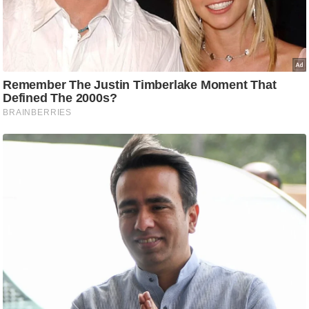
ष
ण
स
म
सा
म
यि
क
मा
तृ
भू
मि
स्तं
भ
ए
म
.