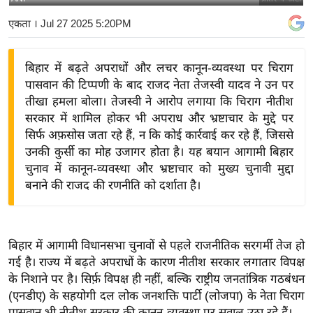
य
एकता
। Jul 27 2025 5:20PM
बि
ज़
बिहार में बढ़ते अपराधों और लचर कानून-व्यवस्था पर चिराग
ने
पासवान की टिप्पणी के बाद राजद नेता तेजस्वी यादव ने उन पर
स
तीखा हमला बोला। तेजस्वी ने आरोप लगाया कि चिराग नीतीश
उ
सरकार में शामिल होकर भी अपराध और भ्रष्टाचार के मुद्दे पर
द्यो
सिर्फ अफ़सोस जता रहे हैं, न कि कोई कार्रवाई कर रहे हैं, जिससे
ग
उनकी कुर्सी का मोह उजागर होता है। यह बयान आगामी बिहार
ज
चुनाव में कानून-व्यवस्था और भ्रष्टाचार को मुख्य चुनावी मुद्दा
बनाने की राजद की रणनीति को दर्शाता है।
ग
त
वि
शे
बिहार में आगामी विधानसभा चुनावों से पहले राजनीतिक सरगर्मी तेज हो
ष
गई है। राज्य में बढ़ते अपराधों के कारण नीतीश सरकार लगातार विपक्ष
के निशाने पर है। सिर्फ़ विपक्ष ही नहीं, बल्कि राष्ट्रीय जनतांत्रिक गठबंधन
ज्ञ
(एनडीए) के सहयोगी दल लोक जनशक्ति पार्टी (लोजपा) के नेता चिराग
रा
पासवान भी नीतीश सरकार की कानून-व्यवस्था पर सवाल उठा रहे हैं।