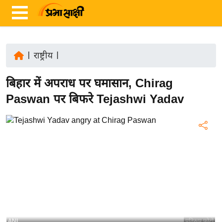
|
राष्ट्रीय
|
ता
बिहार में अपराध पर घमासान, Chirag
ज़ा
ख
Paswan पर बिफरे Tejashwi Yadav
ब
र
रा
ष्ट्री
य
अं
त
र्रा
ष्ट्री
ANI
प्रतिरूप फोटो