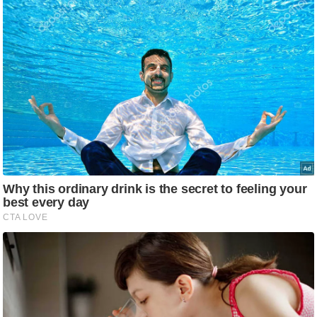
/
फै
श
न
घ
रे
लू
नु
स्खे
प
र्य
ट
न
स्थ
ल
फि