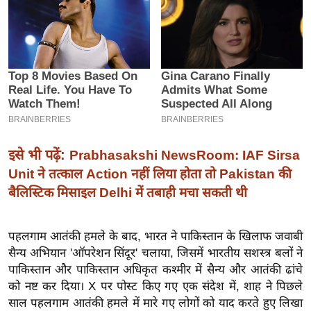
इ
म
ई
-
पे
प
र
मि
इसे भी पढ़ें:
Prabhasakshi NewsRoom: IAF Sirsa
सा
Unit ने तत्काल Action नहीं लिया होता तो Pakistan की
ल
बैलिस्टिक मिसाइल Delhi में तबाही मचा सकती थी
बे
पहलगाम आतंकी हमले के बाद, भारत ने पाकिस्तान के खिलाफ जवाबी
मि
सैन्य अभियान 'ऑपरेशन सिंदूर' चलाया, जिसमें भारतीय सशस्त्र बलों ने
सा
पाकिस्तान और पाकिस्तान अधिकृत कश्मीर में सैन्य और आतंकी ढांचे
ल
को नष्ट कर दिया। X पर पोस्ट किए गए एक संदेश में, शाह ने पिछले
श
साल पहलगाम आतंकी हमले में मारे गए लोगों को याद करते हुए लिखा