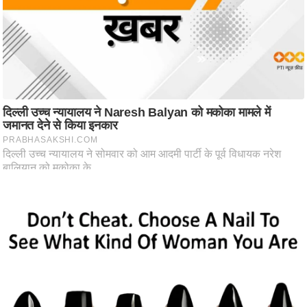
ष
ण
स
म
सा
म
यि
क
मा
तृ
भू
मि
स्तं
भ
ए
म
.