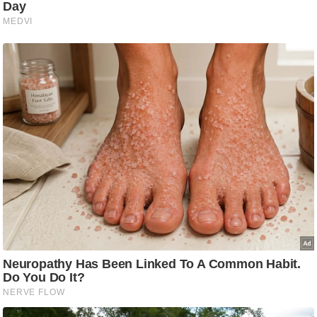
g
N
e
w
s
ला
इ
फ
स्टा
इ
ल
टे
क्नॉ
लॉ
जी
ब्यू
टी