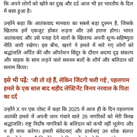
ख्सि
कि अपने लोगों को खोने का दुख और दर्द आज भी हर भारतीय के दिल
य
में बसा हुआ है।
त
उन्होंने कहा कि आतंकवाद मानवता का सबसे बड़ा दुश्मन है, जिसके
यं
खिलाफ हमें एकजुट होकर लड़ना और उसे हराना होगा। भारत
ग
आतंकवाद और उसे पनाह देने वालों के खिलाफ अपनी शून्य-सहिष्णुता
इं
नीति जारी रखेगा। इस बीच, खरगे ने हमले में मारे गए लोगों को
डि
श्रद्धांजलि अर्पित की और ऑपरेशन सिंदूर के दौरान अदम्य दृढ़ संकल्प
या
और साहस के साथ लड़ने वाले सशस्त्र बलों के शौर्य और बलिदान को
सलाम किया।
सा
हि
इसे भी पढ़ें:
'जी तो रहे हैं, लेकिन जिंदगी चली गई', पहलगाम
त्य
हमले के एक साल बाद शहीद लेफ्टिनेंट विनय नरवाल के पिता
ज
का दर्द
ग
त
उन्होंने X पर एक पोस्ट में कहा कि 2025 में आज ही के दिन पहलगाम
आतंकी हमले में अपनी जान गंवाने वाले 26 नागरिकों को मेरी विनम्र
ऑ
श्रद्धांजलि। राष्ट्र निर्दोष नागरिकों के बलिदान को कभी नहीं भूलेगा और
टो
न ही माफ करेगा। हमारी संवेदनाएं और प्रार्थनाएं उन शोक संतप्त
व