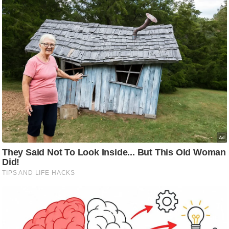
/
फै
श
न
घ
रे
लू
नु
स्खे
प
र्य
ट
न
स्थ
ल
फि