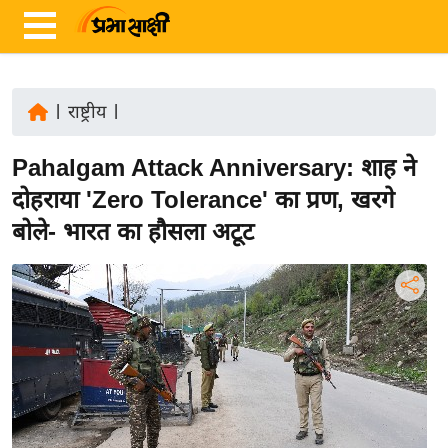
|
राष्ट्रीय
|
ता
Pahalgam Attack Anniversary: शाह ने
ज़ा
ख
दोहराया 'Zero Tolerance' का प्रण, खरगे
ब
बोले- भारत का हौसला अटूट
र
रा
ष्ट्री
य
अं
त
र्रा
ष्ट्री