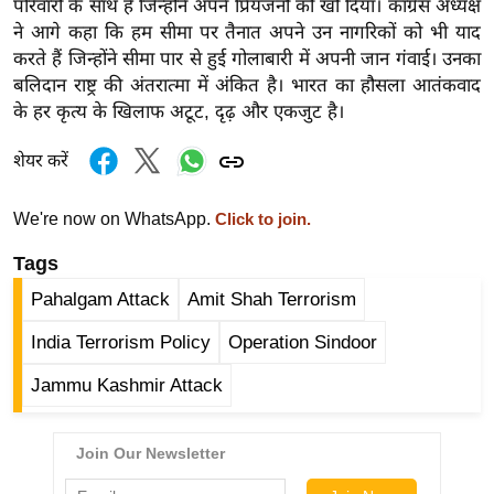
परिवारों के साथ हैं जिन्होंने अपने प्रियजनों को खो दिया। कांग्रेस अध्यक्ष
र्ल्ड
ने आगे कहा कि हम सीमा पर तैनात अपने उन नागरिकों को भी याद
न्यू
करते हैं जिन्होंने सीमा पार से हुई गोलाबारी में अपनी जान गंवाई। उनका
ज
बलिदान राष्ट्र की अंतरात्मा में अंकित है। भारत का हौसला आतंकवाद
ब्री
के हर कृत्य के खिलाफ अटूट, दृढ़ और एकजुट है।
फ
शेयर करें
म
नो
We're now on WhatsApp.
Click to join.
रं
ज
Tags
न
Pahalgam Attack
Amit Shah Terrorism
ज
India Terrorism Policy
Operation Sindoor
ग
त
Jammu Kashmir Attack
बॉ
ली
वु