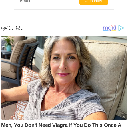
ड
हॉ
ली
वु
ड
फि
ल्म
स
मी
क्षा
B
r
e
a
k
i
n