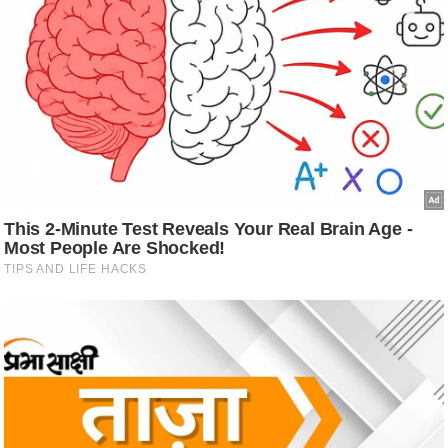
ट
ने
स
मं
त्रा
रि
ले
श
न
शि
प
रा
ज
नी
ति
वि
श्ले