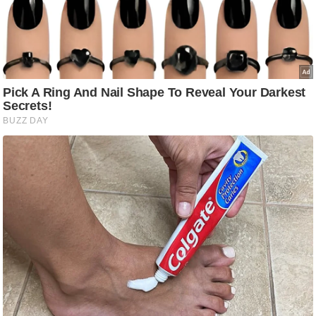
आ
र
.
आ
ई
.
चा
य
प
र
स
मी
क्षा
ध
र्म
ज्यो