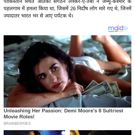
पाकिस्तान स्थित आतंकी संगठन लश्कर-ए-तैबा ने जम्मू-कश्मीर के
य
पहलगाम में हमला किया था, जिसमें 26 निर्दोष लोग मारे गए थे, जिनमें
ब
ज्यादातर भारत भर से आए पर्यटक थे।
ज
ट
खे
ल
क्रि
के
ट
I
P
L
2
0
2
6
क्रा