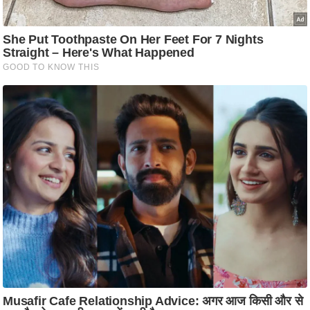
ति
ष
प्र
भु
म
हि
मा
/
ध
र्म
स्थ
ल
व्र
त
त्यो
हा
र