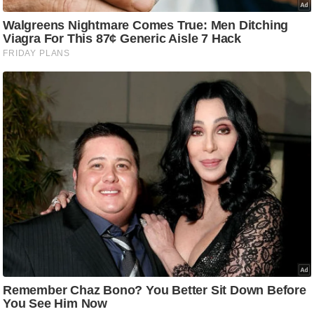
ट
ने
स
मं
त्रा
रि
ले
श
न
शि
प
रा
ज
नी
ति
वि
श्ले