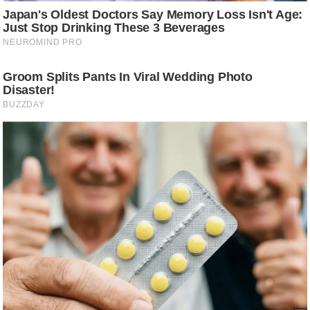
/
फै
श
न
घ
रे
लू
नु
स्खे
प
र्य
ट
न
स्थ
ल
फि