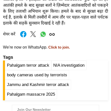
ड
आतंकी हमले के बाद सुरक्षा बलों ने ज़िम्मेदार आतंकवादियों को पकड़ने
हॉ
के लिए तलाशी अभियान शुरू किया। हमले के बाद से सुरक्षा बढ़ा दी
ली
गई है, इलाके से मिली तस्वीरों में आम तौर पर चहल-पहल वाले पर्यटक
वु
इलाके की सड़कें सुनसान दिखाई दे रही हैं।
ड
शेयर करें
फि
ल्म
स
We're now on WhatsApp.
Click to join.
मी
Tags
क्षा
Pahalgam terror attack
NIA investigation
B
r
body cameras used by terrorists
e
Jammu and Kashmir terror attack
a
k
Pahalgam massacre 2025
i
n