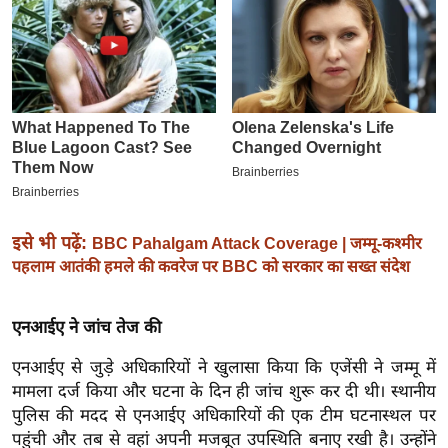
इ
म
ई
-
पे
प
र
मि
सा
इसे भी पढ़ें:
BBC Pahalgam Attack Coverage | जम्मू-कश्मीर
पहलाम आतंकी हमले की कवरेज पर BBC को सरकार का सख्त संदेश
ल
बे
एनआईए ने जांच तेज की
मि
एनआईए से जुड़े अधिकारियों ने खुलासा किया कि एजेंसी ने जम्मू में
सा
मामला दर्ज किया और घटना के दिन ही जांच शुरू कर दी थी। स्थानीय
ल
पुलिस की मदद से एनआईए अधिकारियों की एक टीम घटनास्थल पर
श
पहुंची और तब से वहां अपनी मजबूत उपस्थिति बनाए रखी है। उन्होंने