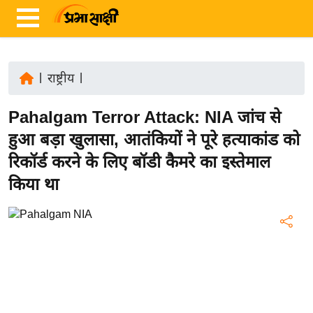
|
राष्ट्रीय
|
ता
Pahalgam Terror Attack: NIA जांच से
ज़ा
ख
हुआ बड़ा खुलासा, आतंकियों ने पूरे हत्याकांड को
ब
रिकॉर्ड करने के लिए बॉडी कैमरे का इस्तेमाल
र
किया था
रा
ष्ट्री
य
अं
त
र्रा
ष्ट्री