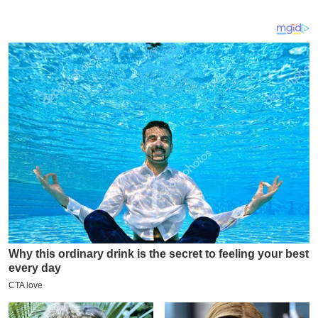
य
ब
ज
ट
खे
ल
क्रि
के
ट
I
P
L
2
0
2
6
क्रा