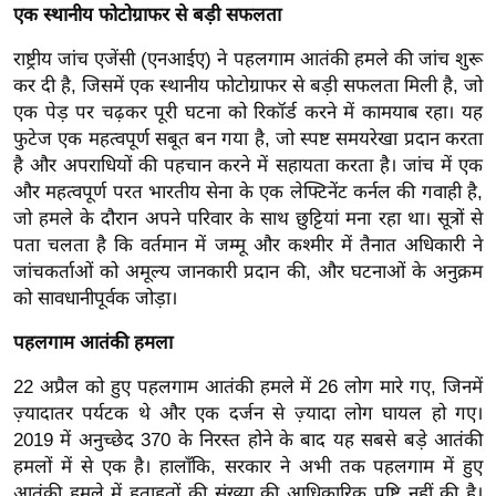
एक स्थानीय फोटोग्राफर से बड़ी सफलता
र्ल्ड
न्यू
राष्ट्रीय जांच एजेंसी (एनआईए) ने पहलगाम आतंकी हमले की जांच शुरू
ज
कर दी है, जिसमें एक स्थानीय फोटोग्राफर से बड़ी सफलता मिली है, जो
ब्री
एक पेड़ पर चढ़कर पूरी घटना को रिकॉर्ड करने में कामयाब रहा। यह
फ
फुटेज एक महत्वपूर्ण सबूत बन गया है, जो स्पष्ट समयरेखा प्रदान करता
है और अपराधियों की पहचान करने में सहायता करता है। जांच में एक
म
और महत्वपूर्ण परत भारतीय सेना के एक लेफ्टिनेंट कर्नल की गवाही है,
नो
जो हमले के दौरान अपने परिवार के साथ छुट्टियां मना रहा था। सूत्रों से
रं
पता चलता है कि वर्तमान में जम्मू और कश्मीर में तैनात अधिकारी ने
ज
जांचकर्ताओं को अमूल्य जानकारी प्रदान की, और घटनाओं के अनुक्रम
न
को सावधानीपूर्वक जोड़ा।
ज
पहलगाम आतंकी हमला
ग
त
22 अप्रैल को हुए पहलगाम आतंकी हमले में 26 लोग मारे गए, जिनमें
बॉ
ज़्यादातर पर्यटक थे और एक दर्जन से ज़्यादा लोग घायल हो गए।
ली
2019 में अनुच्छेद 370 के निरस्त होने के बाद यह सबसे बड़े आतंकी
वु
हमलों में से एक है। हालाँकि, सरकार ने अभी तक पहलगाम में हुए
आतंकी हमले में हताहतों की संख्या की आधिकारिक पुष्टि नहीं की है।