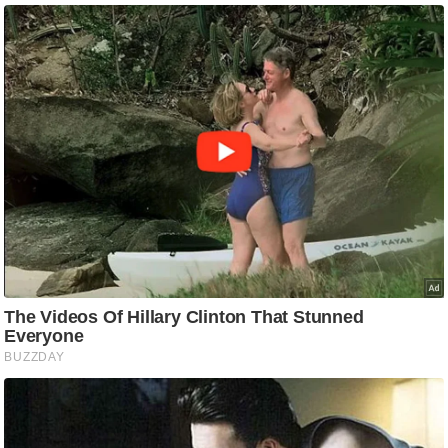
आ
र
.
आ
ई
.
चा
य
प
र
स
मी
क्षा
ध
र्म
ज्यो