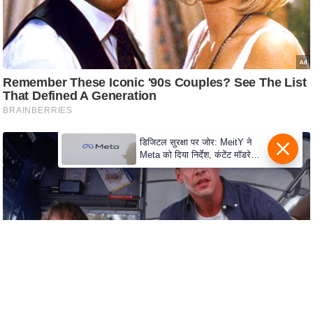
c
y
G
r
i
e
v
a
डिजिटल सुरक्षा पर जोर: MeitY ने
n
Meta को दिया निर्देश, कंटेंट मॉडरेशन
c
मजबूत करे
e
R
e
d
r
e
s