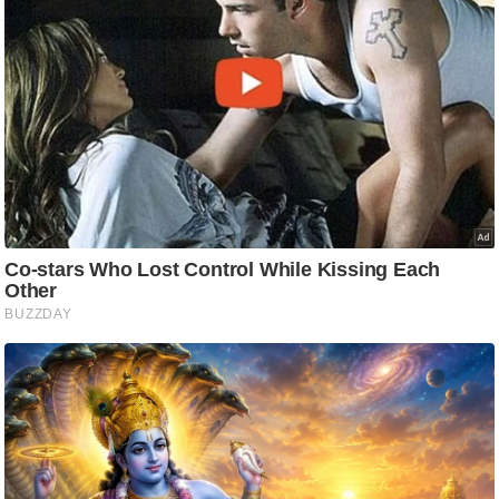
ति
ष
प्र
भु
म
हि
मा
/
ध
र्म
स्थ
ल
व्र
त
त्यो
हा
र