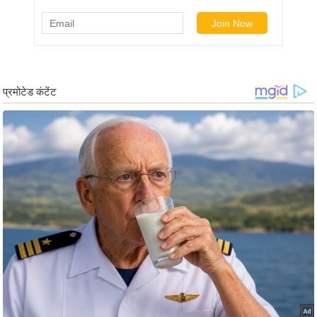
g
N
e
w
s
ला
इ
फ
स्टा
इ
ल
टे
क्नॉ
लॉ
जी
ब्यू
टी