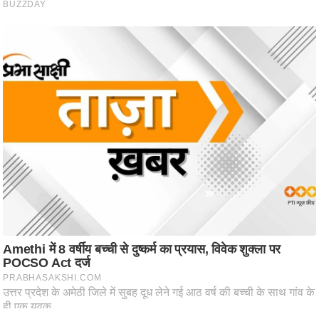
ष
ण
स
म
सा
म
यि
क
मा
तृ
भू
मि
स्तं
भ
ए
म
.