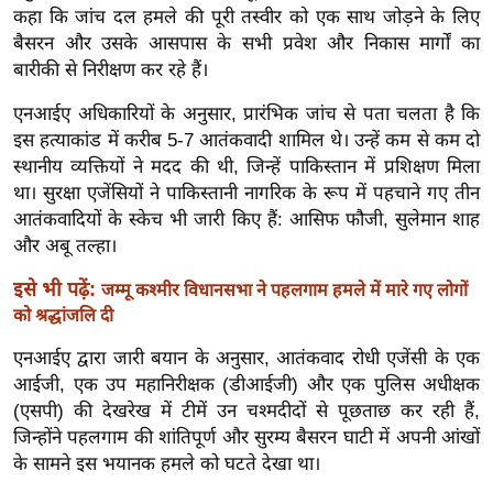
ख्सि
कहा कि जांच दल हमले की पूरी तस्वीर को एक साथ जोड़ने के लिए
य
बैसरन और उसके आसपास के सभी प्रवेश और निकास मार्गों का
त
बारीकी से निरीक्षण कर रहे हैं।
यं
एनआईए अधिकारियों के अनुसार, प्रारंभिक जांच से पता चलता है कि
ग
इस हत्याकांड में करीब 5-7 आतंकवादी शामिल थे। उन्हें कम से कम दो
इं
स्थानीय व्यक्तियों ने मदद की थी, जिन्हें पाकिस्तान में प्रशिक्षण मिला
डि
था। सुरक्षा एजेंसियों ने पाकिस्तानी नागरिक के रूप में पहचाने गए तीन
या
आतंकवादियों के स्केच भी जारी किए हैं: आसिफ फौजी, सुलेमान शाह
और अबू तल्हा।
सा
हि
इसे भी पढ़ें:
जम्मू कश्मीर विधानसभा ने पहलगाम हमले में मारे गए लोगों
त्य
को श्रद्धांजलि दी
ज
एनआईए द्वारा जारी बयान के अनुसार, आतंकवाद रोधी एजेंसी के एक
ग
आईजी, एक उप महानिरीक्षक (डीआईजी) और एक पुलिस अधीक्षक
त
(एसपी) की देखरेख में टीमें उन चश्मदीदों से पूछताछ कर रही हैं,
ऑ
जिन्होंने पहलगाम की शांतिपूर्ण और सुरम्य बैसरन घाटी में अपनी आंखों
टो
के सामने इस भयानक हमले को घटते देखा था।
व