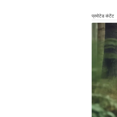
ऑडियो
इंफ़ोग्राफ़िक
राज्यों से
शहरों से
वेब स्टोरी
कार्टून
Short
Videos
iOS App
About us
Contact Editor
Advertise
Privacy Policy
Grievance
Redressal