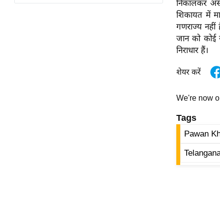
निकालकर असम 
विश्लेषण
शिकायत में म
ट्रेंडिंग
गणराज्य नहीं ह
जान को कोई ख
Q
निराधार हैं।
u
i
शेयर करें
c
k
We're now 
L
i
Tags
n
Pawan Kh
k
s
Telangana
विधानसभा
चुनाव
फोटो
वीडियो