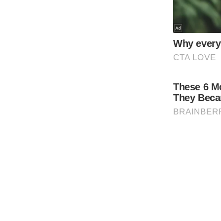
Code Of Ethics
RSS
Our Team
Expert Panel
Loksabhachunav
Android App