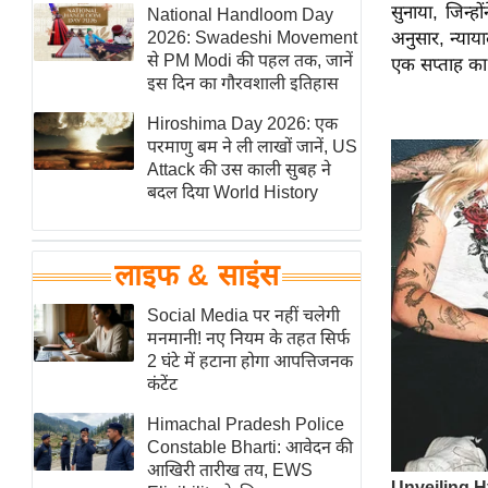
सुनाया, जिन्ह
हॉलीवुड
National Handloom Day
2026: Swadeshi Movement
अनुसार, न्याय
फिल्म समीक्षा
से PM Modi की पहल तक, जानें
एक सप्ताह का
Breaking
इस दिन का गौरवशाली इतिहास
News
Hiroshima Day 2026: एक
लाइफस्टाइल
परमाणु बम ने ली लाखों जानें, US
Attack की उस काली सुबह ने
टेक्नॉलॉजी
बदल दिया World History
ब्यूटी/फैशन
घरेलू नुस्खे
लाइफ & साइंस
पर्यटन स्थल
फिटनेस मंत्रा
Social Media पर नहीं चलेगी
मनमानी! नए नियम के तहत सिर्फ
रिलेशनशिप
2 घंटे में हटाना होगा आपत्तिजनक
राजनीति
कंटेंट
विश्लेषण
Himachal Pradesh Police
समसामयिक
Constable Bharti: आवेदन की
आखिरी तारीख तय, EWS
मातृभूमि