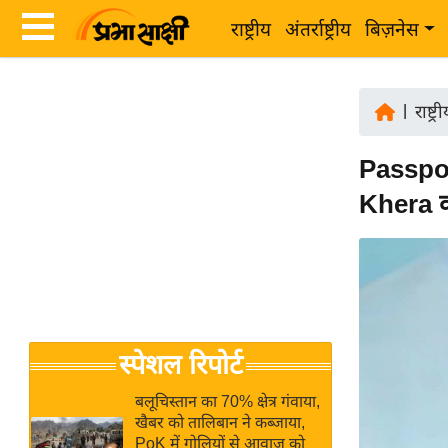
राष्ट्रीय
अंतर्राष्ट्रीय
बिज़नेस
Latest
ता
News
|
राष्ट्र
ज़ा
in
ख
Passpor
Hindi
ब
Khera क
र
Hindi
राष्ट्रीय
News
अंतर्राष्ट्रीय
Live
बिज़नेस
उद्योग
Breaking
स्पेशल रिपोर्ट
जगत
News in
विशेषज्ञ
Hindi
बलूचिस्तान का 70% क्षेत्र गंवाया,
राय
खैबर को तालिबान ने कब्जाया,
PoK में गोलियों से आवाज को