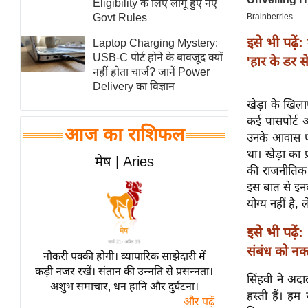
Eligibility के लिए लागू हुए नए
स्तंभ
Govt Rules
एम.
इसे भी पढ़ें:
Laptop Charging Mystery:
आर.
USB-C पोर्ट होने के बावजूद क्यों
'हार के डर 
नहीं होता चार्ज? जानें Power
आई.
Delivery का विज्ञान
चाय पर
खेड़ा के खिल
समीक्षा
कई पासपोर्ट औ
आज का राशिफल
धर्म
उनके आवास पर
था। खेड़ा का 
ज्योतिष
मेष | Aries
की राजनीतिक 
प्रभु
इस बात से इनक
महिमा/
योग्य नहीं है,
धर्मस्थल
इसे भी पढ़ें:
व्रत
संबंध को नका
त्योहार
नौकरी पक्की होगी। व्यापारिक साझेदारी में
कड़ी नजर रखें। संतान की उन्नति से प्रसन्नता।
राशिफल
सिंहवी ने अदा
अशुभ समाचार, धन हानि और दुर्घटना।
विशेष
हस्ती हैं। हम 
और पढ़ें