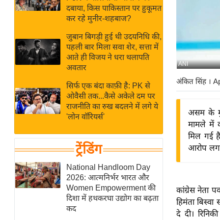
बजट
Hindi
दबाया, किस पाकिस्तान पर हुकूमत
खेल
News
कर रहे मुनीर-शहबाज?
क्रिकेट
जुबान बिगड़ी हुई थी उदयनिधि की,
Hindi
IPL
पहली बार मिला सवा शेर, सत्ता में
आते ही विजय ने धरा थलापति
Videos
2026
ANI
अवतार
क्राइम
अंकित सिंह
। A
सिर्फ एक बंदा काफ़ी है: PK से
ई-पेपर
ओवैसी तक...कैसे अकेले दम पर
मिसाल बेमिसाल
राजनीति का रुख बदलने में लगे ये
असम के मुख
'लोन वॉरियर्स'
शख्सियत
मामले में
यंग इंडिया
मिल गई है
ट्रेंडिंग
आरोप लगान
साहित्य जगत
ऑटो वर्ल्ड
National Handloom Day
2026: आत्मनिर्भर भारत और
न्यूज ब्रीफ
Women Empowerment की
कांग्रेस नेता 
मनोरंजन जगत
दिशा में हथकरघा उद्योग का बढ़ता
हिमंता बिस्वा
कद
बॉलीवुड
दे दी। रिनिक