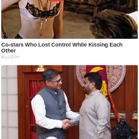
आ
र
.
आ
ई
.
चा
य
प
र
स
मी
क्षा
ध
र्म
ज्यो