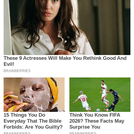
य
ब
ज
ट
खे
ल
क्रि
के
ट
I
P
L
2
0
2
6
क्रा