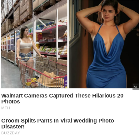
g
N
e
w
s
ला
इ
फ
स्टा
इ
ल
टे
क्नॉ
लॉ
जी
ब्यू
टी