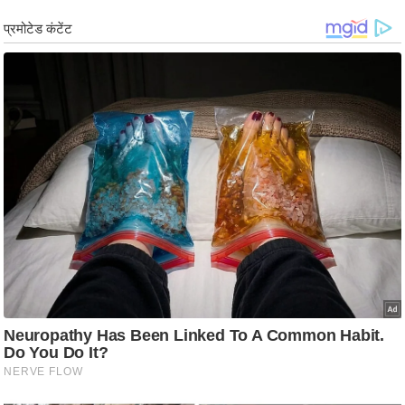
ड
हॉ
ली
वु
ड
फि
ल्म
स
मी
क्षा
B
r
e
a
k
i
n