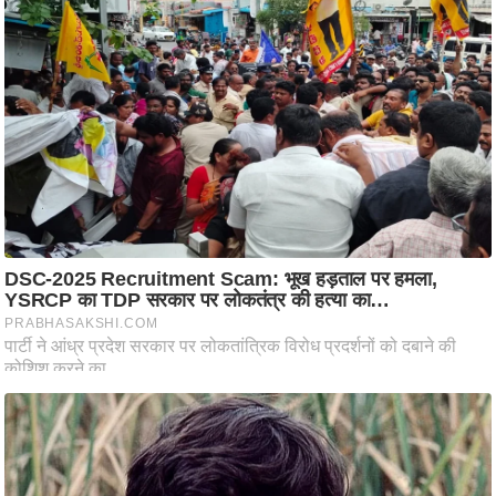
ट
ने
स
मं
त्रा
रि
ले
श
न
शि
प
रा
ज
नी
ति
वि
श्ले