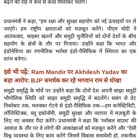
बढ़ने की राह में कंधे से कंधा मिलाकर चलेंगे।
ख्सि
य
त
प्रधानमंत्री ने कहा, "हम रक्षा और सुरक्षा सहयोग को नई ऊंचाइयों पर ले
यं
जाएंगे। हम राष्ट्रीय क्षमताओं को मज़बूत करेंगे।
पीएम मोदी ने
ग
आतंकवाद, साइबर खतरों और समुद्री चुनौतियों को दोनों देशों के बीच
सहयोग के क्षेत्रों के तौर पर गिनाया। उन्होंने कहा कि भारत और
इं
इंडोनेशिया का रणनीतिक भरोसा इंडो-पैसिफिक में स्थिरता का एक
डि
स्तंभ बनेगा।
या
सा
इसे भी पढ़ें:
Ram Mandir पर Akhilesh Yadav का
हि
बड़ा आरोप: BJP समर्थक कर रहे भगवान राम से धोखा
त्य
समुद्री समृद्धि के मोर्चे पर उन्होंने कहा कि दोनों देश अपनी साझा समुद्री
ज
भौगोलिक स्थिति को साझा समुद्री समृद्धि में बदलेंगे। सबंग से ग्रेट
ग
निकोबार तक, मलक्का गेटवे से इंडो-पैसिफिक तक—हम कनेक्टिविटी,
त
लॉजिस्टिक्स, ब्लू इकोनॉमी, समुद्री सुरक्षा और व्यापार में मज़बूती के
ऑ
लिए नए अवसर पैदा करेंगे। प्रधानमंत्री ने कहा कि 'ग्लोबल साउथ' की
आवाज़ के तौर पर वे लोगों की आकांक्षाओं को मज़बूत करेंगे और "ऐसी
टो
विश्व व्यवस्था के लिए काम करेंगे जिसमें विकास समावेशी हो, तकनीक
व