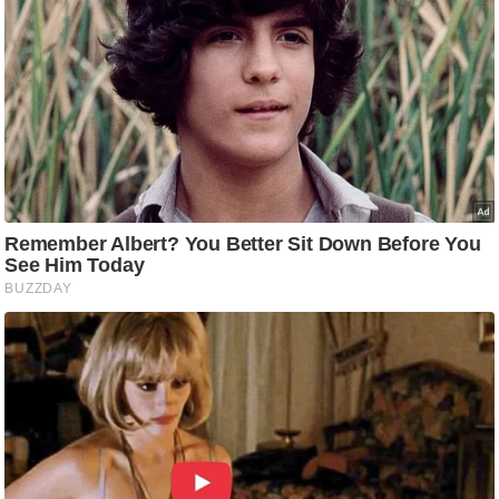
ष
ण
स
म
सा
म
यि
क
मा
तृ
भू
मि
स्तं
भ
ए
म
.