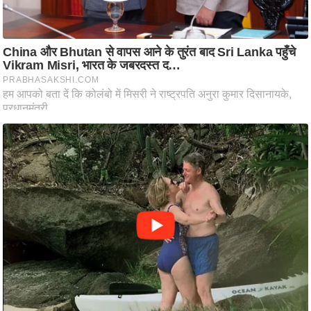
ति
ष
प्र
भु
म
हि
मा
/
ध
र्म
स्थ
ल
व्र
त
त्यो
हा
र