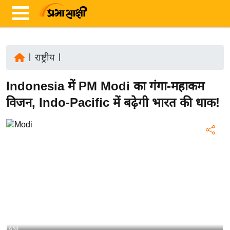
|
राष्ट्रीय
|
ता
Indonesia में PM Modi का गंगा-महाकम
ज़ा
ख
विजन, Indo-Pacific में बढ़ेगी भारत की धाक!
ब
र
रा
ष्ट्री
य
अं
त
र्रा
ष्ट्री
ANI