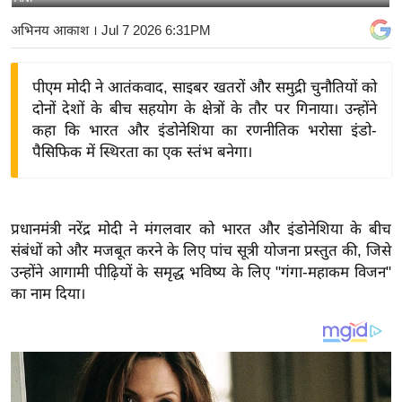
य
अभिनय आकाश
। Jul 7 2026 6:31PM
बि
ज़
पीएम मोदी ने आतंकवाद, साइबर खतरों और समुद्री चुनौतियों को
ने
दोनों देशों के बीच सहयोग के क्षेत्रों के तौर पर गिनाया। उन्होंने
स
कहा कि भारत और इंडोनेशिया का रणनीतिक भरोसा इंडो-
उ
पैसिफिक में स्थिरता का एक स्तंभ बनेगा।
द्यो
ग
ज
प्रधानमंत्री नरेंद्र मोदी ने मंगलवार को भारत और इंडोनेशिया के बीच
ग
संबंधों को और मजबूत करने के लिए पांच सूत्री योजना प्रस्तुत की, जिसे
त
उन्होंने आगामी पीढ़ियों के समृद्ध भविष्य के लिए "गंगा-महाकम विजन"
वि
का नाम दिया।
शे
ष
ज्ञ
रा