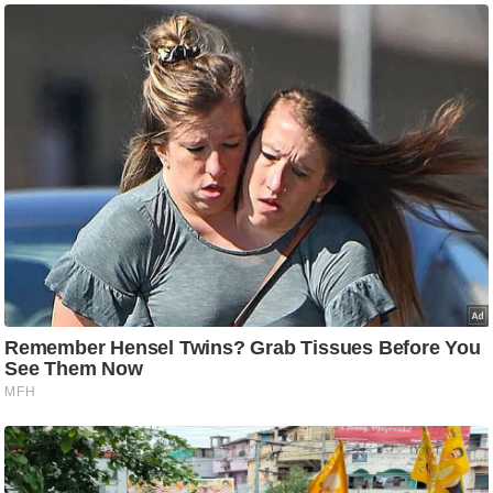
/
फै
श
न
घ
रे
लू
नु
स्खे
प
र्य
ट
न
स्थ
ल
फि