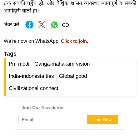
तक सबकी पहुँच हो, और वैश्विक शासन व्यवस्था न्यायपूर्ण व सबकी
र्ल्ड
भागीदारी वाली हो।
न्यू
ज
शेयर करें
ब्री
फ
We're now on WhatsApp.
Click to join.
म
Tags
नो
Pm modi
Ganga-mahakam vision
रं
ज
India-indonesia ties
Global good
न
Civilizational connect
ज
ग
त
बॉ
ली
वु