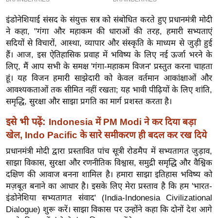
इ
इंडोनेशियाई संसद के संयुक्त सत्र को संबोधित करते हुए प्रधानमंत्री मोदी
म
ने कहा, "गंगा और महाकम की धाराओं की तरह, हमारी सभ्यताएं
ई
सदियों से विचारों, आस्था, व्यापार और संस्कृति के माध्यम से जुड़ी हुई
-
हैं। आज, इस ऐतिहासिक प्रवाह में भविष्य के लिए नई ऊर्जा भरने के
पे
लिए, मैं आप सभी के समक्ष 'गंगा-महाकम विजन' प्रस्तुत करना चाहता
प
हूं। यह विजन हमारी साझेदारी को केवल वर्तमान आकांक्षाओं और
आवश्यकताओं तक सीमित नहीं रखता; यह भावी पीढ़ियों के लिए शांति,
र
समृद्धि, सुरक्षा और साझा प्रगति का मार्ग प्रशस्त करता है।
मि
सा
इसे भी पढ़ें:
Indonesia में PM Modi ने कर दिया बड़ा
ल
खेल, Indo Pacific के सारे समीकरण ही बदल कर रख दिये
प्रधानमंत्री मोदी द्वारा प्रस्तावित पांच सूत्री रोडमैप में सभ्यतागत जुड़ाव,
बे
साझा विकास, सुरक्षा और रणनीतिक विश्वास, समुद्री समृद्धि और वैश्विक
मि
दक्षिण की आवाज बनना शामिल है। हमारा साझा इतिहास भविष्य को
सा
मज़बूत बनाने का आधार है। इसके लिए मेरा प्रस्ताव है कि हम 'भारत-
ल
इंडोनेशिया सभ्यतागत संवाद' (India-Indonesia Civilizational
श
Dialogue) शुरू करें। साझा विकास पर उन्होंने कहा कि दोनों देश आगे