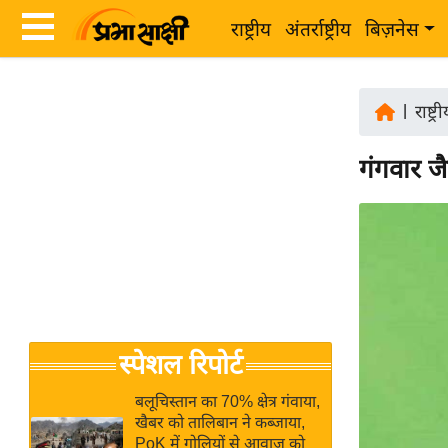
राष्ट्रीय
अंतर्राष्ट्रीय
बिज़नेस
Latest
ता
News
|
राष्ट्र
ज़ा
in
ख
गंगवार जैस
Hindi
ब
र
Hindi
राष्ट्रीय
News
अंतर्राष्ट्रीय
Live
बिज़नेस
उद्योग
Breaking
स्पेशल रिपोर्ट
जगत
News in
विशेषज्ञ
Hindi
बलूचिस्तान का 70% क्षेत्र गंवाया,
राय
खैबर को तालिबान ने कब्जाया,
PoK में गोलियों से आवाज को