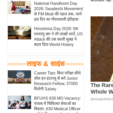
बलात्कार नहीं र
हॉलीवुड
National Handloom Day
2026: Swadeshi Movement
फिल्म समीक्षा
से PM Modi की पहल तक, जानें
Breaking
इस दिन का गौरवशाली इतिहास
News
Hiroshima Day 2026: एक
लाइफस्टाइल
परमाणु बम ने ली लाखों जानें, US
Attack की उस काली सुबह ने
टेक्नॉलॉजी
बदल दिया World History
ब्यूटी/फैशन
घरेलू नुस्खे
लाइफ & साइंस
पर्यटन स्थल
फिटनेस मंत्रा
Career Tips: बिना परीक्षा सीधे
वॉक इन इंटरव्यू से बनें Junior
रिलेशनशिप
Research Fellow, 37000
राजनीति
मिलेगी Salary
विश्लेषण
BFUHS 630 MO Vacancy:
समसामयिक
पंजाब में चिकित्सा सेवाओं का
विस्तार, 630 Medical Officer
मातृभूमि