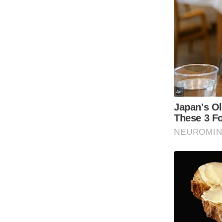
ऑडियो
इंफ़ोग्राफ़िक
राज्यों से
शहरों से
वेब स्टोरी
कार्टून
Short
Videos
iOS App
About us
Contact Editor
Advertise
Privacy Policy
Grievance
Redressal