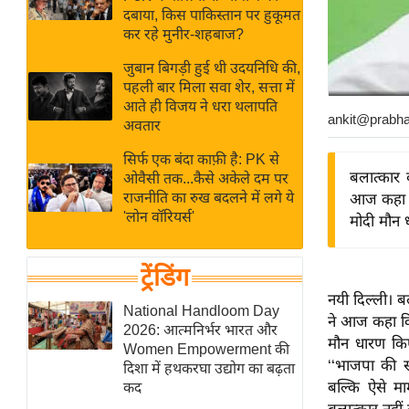
बजट
Hindi
दबाया, किस पाकिस्तान पर हुकूमत
खेल
News
कर रहे मुनीर-शहबाज?
क्रिकेट
जुबान बिगड़ी हुई थी उदयनिधि की,
Hindi
IPL
पहली बार मिला सवा शेर, सत्ता में
आते ही विजय ने धरा थलापति
Videos
2026
ankit@prabh
अवतार
क्राइम
सिर्फ एक बंदा काफ़ी है: PK से
ई-पेपर
बलात्कार 
ओवैसी तक...कैसे अकेले दम पर
मिसाल बेमिसाल
राजनीति का रुख बदलने में लगे ये
आज कहा कि 
'लोन वॉरियर्स'
मोदी मौन ध
शख्सियत
यंग इंडिया
ट्रेंडिंग
साहित्य जगत
नयी दिल्ली। ब
ऑटो वर्ल्ड
National Handloom Day
ने आज कहा कि भ
2026: आत्मनिर्भर भारत और
न्यूज ब्रीफ
मौन धारण किए 
Women Empowerment की
मनोरंजन जगत
‘‘भाजपा की सर
दिशा में हथकरघा उद्योग का बढ़ता
बल्कि ऐसे माम
कद
बॉलीवुड