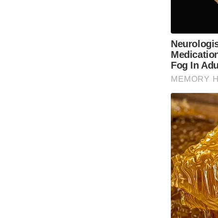
Code Of Ethics
RSS
Our Team
Expert Panel
Loksabhachunav
Android App