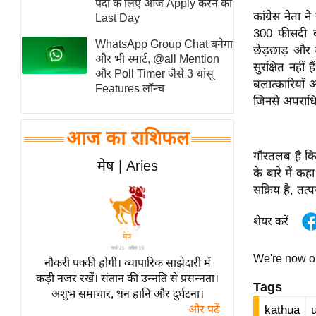
पदों के लिए आज Apply करने का
कांग्रेस नेता 
स्तंभ
Last Day
300 फीसदी बढ
एम.
WhatsApp Group Chat बनेगा
छेड़छाड़ और 
आर.
और भी स्मार्ट, @all Mention
सुरक्षित नहीं 
और Poll Timer जैसे 3 धांसू
आई.
बलात्कारियों औ
Features लॉन्च
चाय पर
जिनसे अपराधियो
समीक्षा
आज का राशिफल
धर्म
गौरतलब है कि 
ज्योतिष
मेष | Aries
के बारे में कह
प्रभु
सक्रिय है, तत्
महिमा/
धर्मस्थल
शेयर करें
व्रत
त्योहार
We're now 
नौकरी पक्की होगी। व्यापारिक साझेदारी में
कड़ी नजर रखें। संतान की उन्नति से प्रसन्नता।
राशिफल
Tags
अशुभ समाचार, धन हानि और दुर्घटना।
विशेष
और पढ़ें
kathua