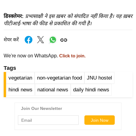
ख्सि
य
डिस्क्लेमर:
प्रभासाक्षी ने इस ख़बर को संपादित नहीं किया है। यह ख़बर
त
पीटीआई-भाषा की फीड से प्रकाशित की गयी है।
यं
ग
शेयर करें
इं
डि
We're now on WhatsApp.
Click to join.
या
Tags
सा
हि
vegetarian
non-vegetarian food
JNU hostel
त्य
hindi news
national news
daily hindi news
ज
ग
त
ऑ
टो
व