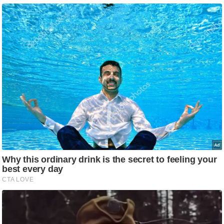
ड
हॉ
ली
वु
ड
फि
ल्म
स
मी
क्षा
B
r
e
a
k
i
n