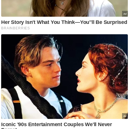
ष
ण
स
म
सा
म
यि
क
मा
तृ
भू
मि
स्तं
भ
ए
म
.