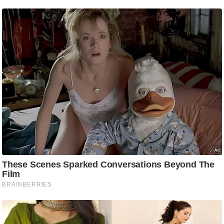
ति
ष
प्र
भु
म
हि
मा
/
ध
र्म
स्थ
ल
व्र
त
त्यो
हा
र