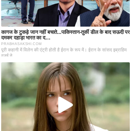
ट
ने
स
मं
त्रा
रि
ले
श
न
शि
प
रा
ज
नी
ति
वि
श्ले