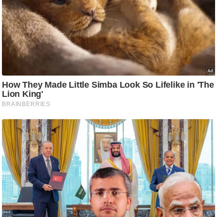
/
फै
श
न
घ
रे
लू
नु
स्खे
प
र्य
ट
न
स्थ
ल
फि