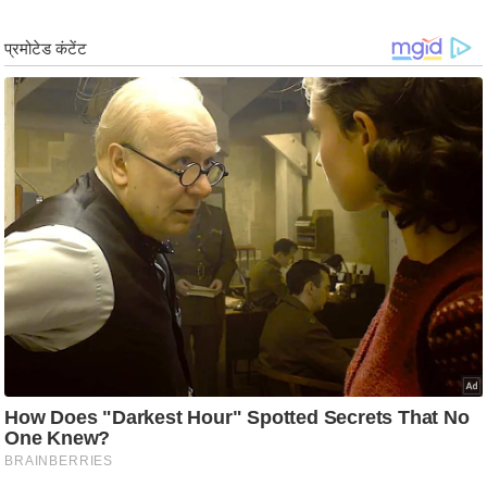
र्ल्ड
न्यू
ज
ब्री
फ
म
नो
रं
ज
न
ज
ग
त
बॉ
ली
वु