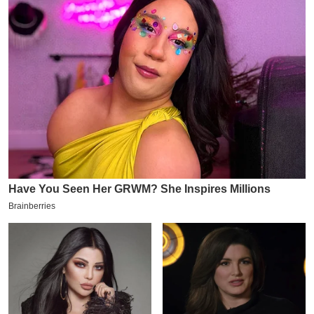
य
ब
ज
ट
खे
ल
क्रि
के
ट
I
P
L
2
0
2
6
क्रा