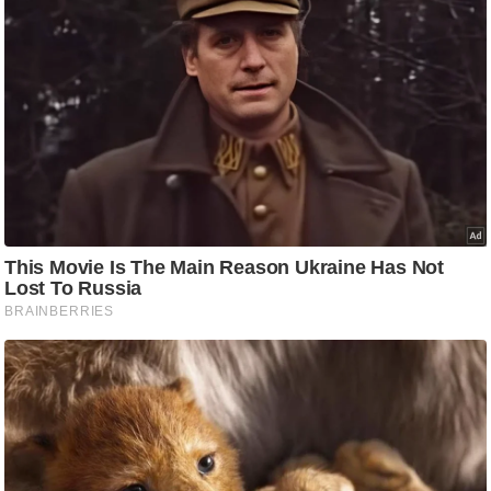
g
N
e
w
s
ला
इ
फ
स्टा
इ
ल
टे
क्नॉ
लॉ
जी
ब्यू
टी