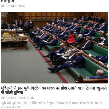
आ
र
.
आ
ई
.
चा
य
प
र
स
मी
क्षा
ध
र्म
ज्यो