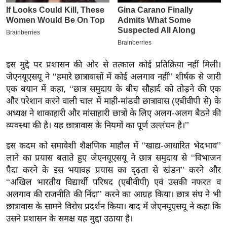
इ
म
ई
-
इस मुद्दे पर प्रशासन की ओर से तत्काल कोई प्रतिक्रिया नहीं मिली।
पे
जेएनयूएसयू ने ‘‘हमारे छात्रावासों में कोई अलगाव नहीं’’ शीर्षक से जारी
प
एक बयान में कहा, ‘‘छात्र समुदाय के बीच सौहार्द को तोड़ने की एक
र
और परेशान करने वाली चाल में माही-मांडवी छात्रावास (एबीवीपी से) के
मि
अध्यक्ष ने शाकाहारी और मांसाहारी छात्रों के लिए अलग-अलग बैठने की
सा
व्यवस्था की है। यह छात्रावास के नियमों का पूर्ण उल्लंघन है।’’
ल
इस कदम को समावेशी शैक्षणिक माहौल में ‘‘खाद्य-आधारित भेदभाव’’
लाने का प्रयास बताते हुए जेएनयूएसयू ने छात्र समुदाय से ‘‘विभाजन
बे
पैदा करने के इस भयावह प्रयास का दृढ़ता से खंडन’’ करने और
मि
‘‘अखिल भारतीय विद्यार्थी परिषद (एबीवीपी) एवं उसकी नफरत व
सा
अलगाव की राजनीति की निंदा’’ करने का आग्रह किया। छात्र संघ ने भी
ल
छात्रावास के सामने विरोध प्रदर्शन किया। बाद में जेएनयूएसयू ने कहा कि
श
उसने प्रशासन के समक्ष यह मुद्दा उठाया है।