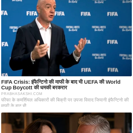
ष
ण
स
म
सा
म
यि
क
मा
तृ
भू
मि
स्तं
भ
ए
म
.