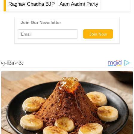
ड
Raghav Chadha BJP
Aam Aadmi Party
हॉ
ली
वु
ड
फि
ल्म
स
मी
क्षा
B
r
e
a
k
i
n