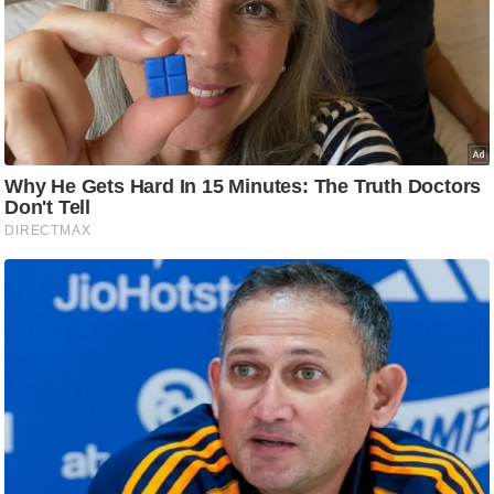
ति
ष
प्र
भु
म
हि
मा
/
ध
र्म
स्थ
ल
व्र
त
त्यो
हा
र