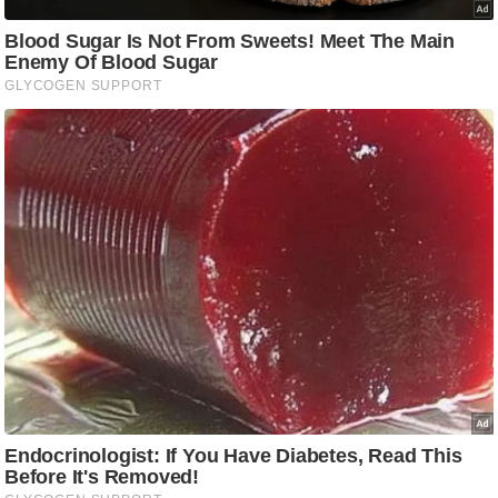
/
फै
श
न
घ
रे
लू
नु
स्खे
प
र्य
ट
न
स्थ
ल
फि