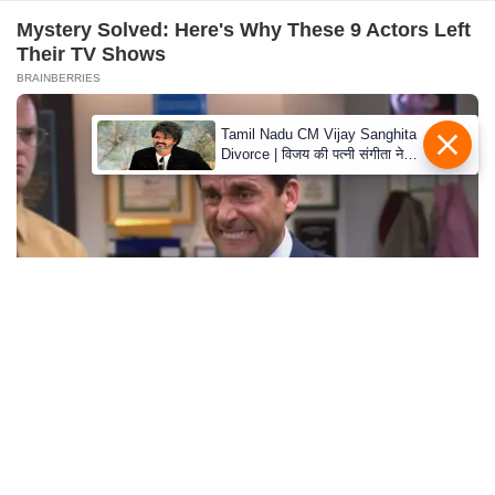
s
a
Mystery Solved: Here's Why These 9 Actors Left
Their TV Shows
l
BRAINBERRIES
C
o
Tamil Nadu CM Vijay Sanghita
d
Divorce | विजय की पत्नी संगीता ने
वापस ली तलाक की अर्जी, कोर्ट ने
e
मामले को किया निपटाया
O
f
E
t
h
i
c
Remember The Justin Timberlake Moment That
s
Defined The 2000s?
BRAINBERRIES
R
S