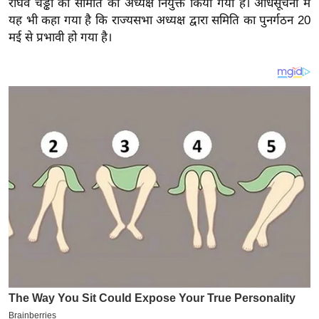
राघव चड्ढा को समिति का अध्यक्ष नियुक्त किया गया है। अधिसूचना में
य
यह भी कहा गया है कि राज्यसभा अध्यक्ष द्वारा समिति का पुनर्गठन 20
ब
मई से प्रभावी हो गया है।
ज
ट
खे
ल
क्रि
के
ट
I
P
L
2
0
2
6
क्रा