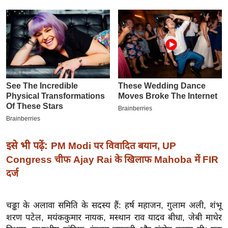
इ
म
ई
-
पे
प
र
मि
सा
ल
इसे भी पढ़ें:
PM Modi पर विवादित बयान, UP
Congress चीफ Ajay Rai के खिलाफ Mahoba में FIR
बे
दर्ज
मि
सा
ल
चड्ढा के अलावा समिति के सदस्य हैं: हर्ष महाजन, गुलाम अली, शंभू
शरण पटेल, मयंककुमार नायक, मस्थान राव यादव बीधा, जेबी माथेर
श