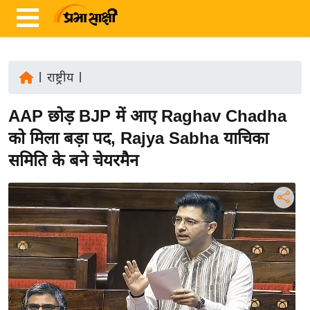
|
राष्ट्रीय
|
ता
AAP छोड़ BJP में आए Raghav Chadha
ज़ा
ख
को मिला बड़ा पद, Rajya Sabha याचिका
ब
समिति के बने चेयरमैन
र
रा
ष्ट्री
य
अं
त
र्रा
ष्ट्री