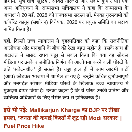
हिशाम, सुभाशीष खुंटिया, रंगवरा नारज़री और संदोष कुमार पी। एक
ख्सि
अन्य अधिसूचना में, राज्यसभा सचिवालय ने कहा कि राज्यसभा के
य
अध्यक्ष ने 20 मई, 2026 को राज्यसभा सदस्य डॉ. मेनका गुरुस्वामी को
त
कॉर्पोरेट कानून (संशोधन) विधेयक, 2026 पर संयुक्त समिति का सदस्य
यं
नामित किया है।
ग
वहीं, दिल्ली उच्च न्यायालय ने बृहस्पतिवार को कहा कि राजनीतिक
इं
आलोचना और मानहानि के बीच की रेखा बहुत महीन है। इसके साथ ही
डि
अदालत ने सांसद राघव चड्ढा से सवाल किया कि क्या वह सोशल
या
मीडिया पर उनके राजनीतिक निर्णय की आलोचना करने वाली पोस्टों के
सा
प्रति ‘संवेदनशील’ हो सकते हैं। चड्ढा हाल ही में आम आदमी पार्टी
हि
(आप) छोड़कर भाजपा में शामिल हो गए हैं। उन्होंने कथित दुर्भावनापूर्ण
त्य
और मनगढ़ंत सोशल मीडिया पोस्टों के खिलाफ उच्च न्यायालय में
ज
मुकदमा दायर किया है। उनका कहना है कि ये पोस्ट उनकी प्रतिष्ठा और
ग
व्यक्तित्व अधिकारों के लिए गंभीर रूप से हानिकारक हैं।
त
इसे भी पढ़ें:
Mallikarjun Kharge का BJP पर तीखा
ऑ
हमला, 'जनता की कमाई किश्तों में लूट रही Modi सरकार' |
टो
Fuel Price Hike
व