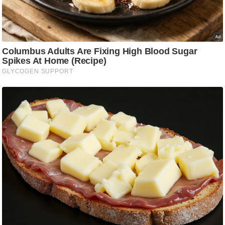
g
N
e
w
s
ला
इ
फ
स्टा
इ
ल
टे
क्नॉ
लॉ
जी
ब्यू
टी