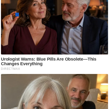
आ
र
.
आ
ई
.
चा
य
प
र
स
मी
क्षा
ध
र्म
ज्यो