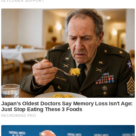
ट
ने
स
मं
त्रा
रि
ले
श
न
शि
प
रा
ज
नी
ति
वि
श्ले