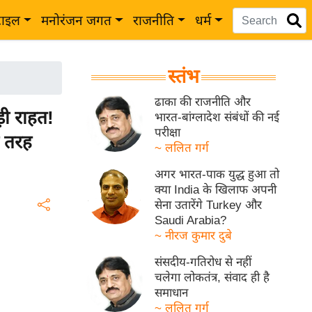
टाइल
मनोरंजन जगत
राजनीति
धर्म
स्तंभ
ढाका की राजनीति और
ी राहत!
भारत-बांग्लादेश संबंधों की नई
परीक्षा
ी तरह
~ ललित गर्ग
अगर भारत-पाक युद्ध हुआ तो
क्या India के खिलाफ अपनी
सेना उतारेंगे Turkey और
Saudi Arabia?
~ नीरज कुमार दुबे
संसदीय-गतिरोध से नहीं
चलेगा लोकतंत्र, संवाद ही है
समाधान
~ ललित गर्ग