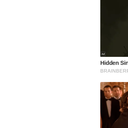
Code Of Ethics
RSS
Our Team
Expert Panel
Loksabhachunav
Android App