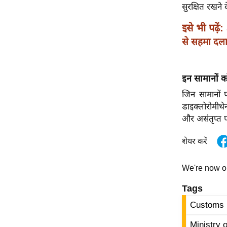
विश्लेषण
सुरक्षित रखने
ट्रेंडिंग
इसे भी पढ़ें:
से सहमा दलाल
Q
u
i
इन सामानों क
c
जिन सामानों प
k
डाइक्लोरोमीथे
L
और असंतृप्त प
i
n
शेयर करें
k
s
We're now 
विधानसभा
Tags
चुनाव
Customs 
फोटो
वीडियो
Ministry 