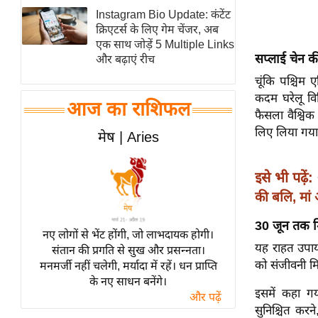
Instagram Bio Update: कंटेंट
स्तंभ
क्रिएटर्स के लिए गेम चेंजर, अब
एम.
एक साथ जोड़ें 5 Multiple Links
सप्लाई चेन की
आर.
और बढ़ाएं रीच
आई.
चूंकि पश्चिम 
कदम घरेलू विन
चाय पर
आज का राशिफल
फैसला वैश्विक
समीक्षा
लिए लिया गया 
मेष | Aries
धर्म
ज्योतिष
इसे भी पढ़ें:
प्रभु
की बलि, मां 
महिमा/
धर्मस्थल
30 जून तक मिल
नए लोगों से भेंट होंगी, जो लाभदायक होगी।
व्रत
यह राहत उपाय 
संतान की प्रगति से सुख और प्रसन्नता।
त्योहार
को संजीवनी मि
मनमर्जी नहीं चलेगी, मर्यादा में रहें। धन प्राप्ति
के नए साधन बनेंगे।
राशिफल
इसमें कहा ग
और पढ़ें
विशेष
सुनिश्चित करन