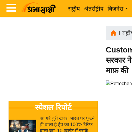
राष्ट्रीय
अंतर्राष्ट्रीय
बिज़नेस
Latest
ता
News
|
राष्ट्र
ज़ा
in
ख
Customs
Hindi
ब
सरकार ने 
र
Hindi
माफ़ की
राष्ट्रीय
News
अंतर्राष्ट्रीय
Live
बिज़नेस
उद्योग
Breaking
स्पेशल रिपोर्ट
जगत
News in
विशेषज्ञ
Hindi
आ गई बुरी खबर! भारत पर फूटने
राय
ही वाला है ट्रंप का 100% टैरिफ
वाला बम, 10 प्वाइंट में इसके