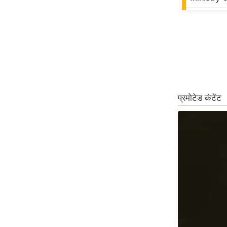
ऑडियो
इंफ़ोग्राफ़िक
राज्यों से
शहरों से
वेब स्टोरी
कार्टून
Short
Videos
iOS App
About us
Contact Editor
Advertise
Privacy Policy
Grievance
Redressal