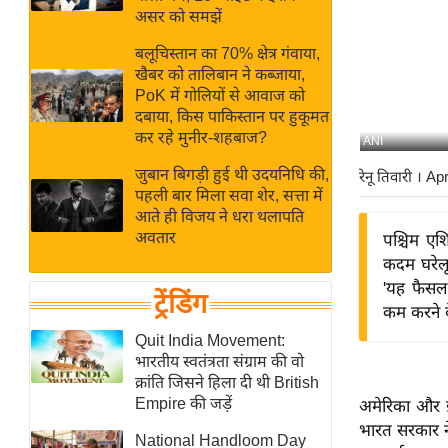
बजट
Hindi
असर को समझें
खेल
News
बलूचिस्तान का 70% क्षेत्र गंवाया,
क्रिकेट
खैबर को तालिबान ने कब्जाया,
Hindi
IPL
PoK में गोलियों से आवाज को
दबाया, किस पाकिस्तान पर हुकूमत
Videos
2026
कर रहे मुनीर-शहबाज?
ANI
क्राइम
जुबान बिगड़ी हुई थी उदयनिधि की,
रेनू तिवारी
। Ap
ई-पेपर
पहली बार मिला सवा शेर, सत्ता में
मिसाल बेमिसाल
आते ही विजय ने धरा थलापति
अवतार
पश्चिम एश
शख्सियत
कदम घरेलू 
यंग इंडिया
'यह फैसला
ट्रेंडिंग
साहित्य जगत
कम करने क
ऑटो वर्ल्ड
Quit India Movement:
भारतीय स्वतंत्रता संग्राम की वो
न्यूज ब्रीफ
क्रांति जिसने हिला दी थी British
मनोरंजन जगत
Empire की जड़ें
अमेरिका और ईर
बॉलीवुड
भारत सरकार ने 
National Handloom Day