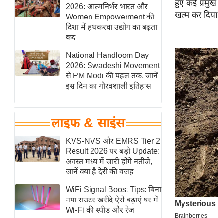
हुए कई प्रमुख
हॉलीवुड
2026: आत्मनिर्भर भारत और
खत्म कर दिया 
Women Empowerment की
फिल्म समीक्षा
दिशा में हथकरघा उद्योग का बढ़ता
Breaking
कद
News
National Handloom Day
लाइफस्टाइल
2026: Swadeshi Movement
से PM Modi की पहल तक, जानें
टेक्नॉलॉजी
इस दिन का गौरवशाली इतिहास
ब्यूटी/फैशन
घरेलू नुस्खे
लाइफ & साइंस
पर्यटन स्थल
फिटनेस मंत्रा
KVS-NVS और EMRS Tier 2
Result 2026 पर बड़ी Update:
रिलेशनशिप
अगस्त मध्य में जारी होंगे नतीजे,
राजनीति
जानें क्या है देरी की वजह
विश्लेषण
WiFi Signal Boost Tips: बिना
समसामयिक
नया राउटर खरीदे ऐसे बढ़ाएं घर में
Wi-Fi की स्पीड और रेंज
मातृभूमि