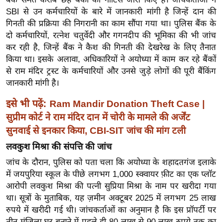
ड
SBI से उन कर्मचारियों के बारे में जानकारी मांगी है जिन्हें दान की
हॉ
गिनती की प्रक्रिया की निगरानी का काम सौंपा गया था। पुलिस बैंक के
ली
दो कर्मचारियों, रत्नेश चतुर्वेदी और गगनदीप की भूमिका की भी जांच
वु
कर रही है, जिन्हें बैंक ने कैश की गिनती की देखरेख के लिए तैनात
ड
किया था। इसके अलावा, अधिकारियों ने अयोध्या में काम कर रहे बैंकों
फि
से राम मंदिर ट्रस्ट के कर्मचारियों और उनसे जुड़े लोगों की पूरी बैंकिंग
ल्म
जानकारी मांगी है।
स
इसे भी पढ़ें:
Ram Mandir Donation Theft Case |
मी
सुप्रीम कोर्ट ने राम मंदिर दान में चोरी के मामले की अर्जेंट
क्षा
सुनवाई से इनकार किया, CBI-SIT जांच की मांग टली
B
लवकुश मिश्रा की संपत्ति की जांच
r
e
जांच के दौरान, पुलिस को पता चला कि अयोध्या के शहादतगंज इलाके
में जयपुरिया स्कूल के पीछे लगभग 1,000 स्क्वायर फ़ीट का एक प्लॉट
a
आरोपी लवकुश मिश्रा की पत्नी सुप्रिया मिश्रा के नाम पर खरीदा गया
k
था। सूत्रों के मुताबिक, यह ज़मीन अक्टूबर 2025 में लगभग 25 लाख
i
रुपये में खरीदी गई थी। जांचकर्ताओं का अनुमान है कि इस प्रॉपर्टी पर
n
तीन मंज़िला घर बनाने में पहले ही 80 लाख से 90 लाख रुपये तक का