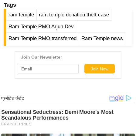
Tags
/
फै
ram temple
ram temple donation theft case
श
Ram Temple RMO Arjun Dev
न
घ
Ram Temple RMO transferred
Ram Temple news
रे
लू
नु
स्खे
प
र्य
ट
न
स्थ
ल
फि