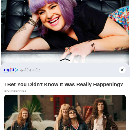
S
O
u
r
T
e
a
m
E
प्रमोटेड कंटेंट
x
p
I Bet You Didn't Know It Was Really Happening?
e
BRAINBERRIES
r
t
P
a
n