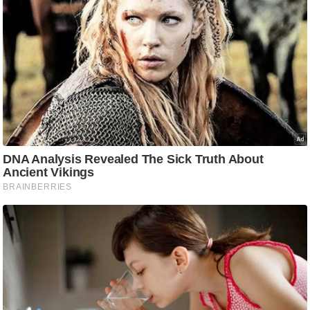
ष
ण
स
म
सा
म
यि
क
मा
तृ
भू
मि
स्तं
भ
ए
म
.