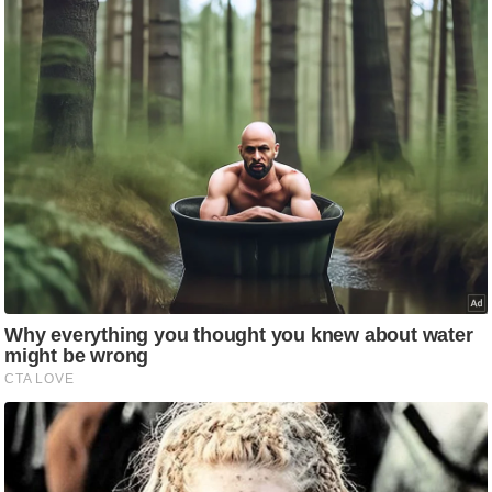
ट
ने
स
मं
त्रा
रि
ले
श
न
शि
प
रा
ज
नी
ति
वि
श्ले