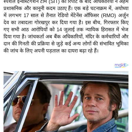
स्पेशल इन्वेस्टिगेशन टीम (SIT) की रिपोर्ट के बाद अधिकारियों ने अहम
य
प्रशासनिक और कानूनी कदम उठाए हैं। एक बड़े घटनाक्रम में, अयोध्या
ब
में लगभग 17 साल से तैनात रेडियो मेंटेनेंस ऑफिसर (RMO) अर्जुन
ज
देव का तबादला गोरखपुर कर दिया गया है। इस बीच, गिरफ्तार किए
ट
गए सभी आठ आरोपियों को 14 जुलाई तक न्यायिक हिरासत में भेज
खे
दिया गया है। जांचकर्ता अब बैंक अधिकारियों, मंदिर के कर्मचारियों और
ल
दान की गिनती की प्रक्रिया से जुड़े कई अन्य लोगों की संभावित भूमिका
की जांच के लिए अपनी पड़ताल का दायरा बढ़ा रहे हैं।
क्रि
के
ट
I
P
L
2
0
2
6
क्रा