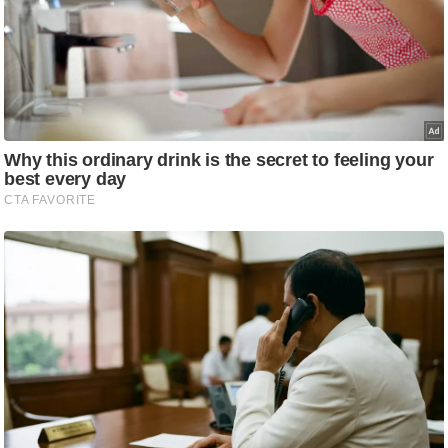
आ
र
.
आ
ई
.
चा
य
प
र
स
मी
क्षा
ध
र्म
ज्यो