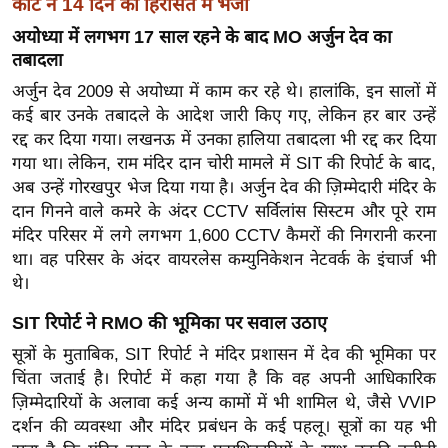
कोर्ट ने 14 दिन की हिरासत में भेजा
ख्सि
य
अयोध्या में लगभग 17 साल रहने के बाद MO अर्जुन देव का
त
तबादला
यं
अर्जुन देव 2009 से अयोध्या में काम कर रहे थे। हालांकि, इन सालों में
कई बार उनके तबादले के आदेश जारी किए गए, लेकिन हर बार उन्हें
ग
रद्द कर दिया गया। लखनऊ में उनका हालिया तबादला भी रद्द कर दिया
इं
गया था। लेकिन, राम मंदिर दान चोरी मामले में SIT की रिपोर्ट के बाद,
डि
अब उन्हें गोरखपुर भेज दिया गया है। अर्जुन देव की ज़िम्मेदारी मंदिर के
या
दान गिनने वाले कमरे के अंदर CCTV सर्विलांस सिस्टम और पूरे राम
सा
मंदिर परिसर में लगे लगभग 1,600 CCTV कैमरों की निगरानी करना
हि
था। वह परिसर के अंदर वायरलेस कम्युनिकेशन नेटवर्क के इंचार्ज भी
त्य
थे।
ज
SIT रिपोर्ट ने RMO की भूमिका पर सवाल उठाए
ग
सूत्रों के मुताबिक, SIT रिपोर्ट ने मंदिर प्रशासन में देव की भूमिका पर
त
चिंता जताई है। रिपोर्ट में कहा गया है कि वह अपनी आधिकारिक
ऑ
ज़िम्मेदारियों के अलावा कई अन्य कामों में भी शामिल थे, जैसे VVIP
टो
दर्शन की व्यवस्था और मंदिर प्रबंधन के कई पहलू। सूत्रों का यह भी
व