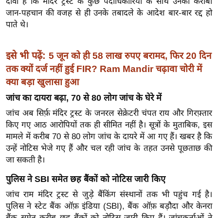
दावा है कि मंदिर ट्रस्ट के कुछ पदाधिकारियों के साथ उनकी करीबी
र्ल्ड
जान-पहचान की वजह से ही उनके तबादले के आदेश बार-बार रद्द हो
न्यू
पाते थे।
ज
ब्री
इसे भी पढ़ें:
5 जून को ही 58 लाख रुपए बरामद, फिर 20 दिन
फ
तक क्यों दर्ज नहीं हुई FIR? Ram Mandir चढ़ावा चोरी में
म
क्या बड़ा खुलासा हुआ
नो
जांच का दायरा बढ़ा, 70 से 80 लोग जांच के घेरे में
रं
जांच अब सिर्फ़ मंदिर ट्रस्ट के जनरल सेक्रेटरी चंपत राय और गिरफ़्तार
ज
किए गए आठ आरोपियों तक ही सीमित नहीं है। सूत्रों के मुताबिक, इस
न
मामले में करीब 70 से 80 लोग जांच के दायरे में आ गए हैं। खबर है कि
ज
उन्हें नोटिस भेजे गए हैं और चल रही जांच के तहत उनसे पूछताछ की
ग
जा सकती है।
त
पुलिस ने SBI समेत छह बैंकों को नोटिस जारी किए
बॉ
ली
जांच राम मंदिर ट्रस्ट से जुड़े बैंकिंग संस्थानों तक भी पहुंच गई है।
वु
पुलिस ने स्टेट बैंक ऑफ़ इंडिया (SBI), बैंक ऑफ़ बड़ौदा और केनरा
बैंक समेत करीब छह बैंकों को नोटिस जारी किए हैं। जांचकर्ताओं ने