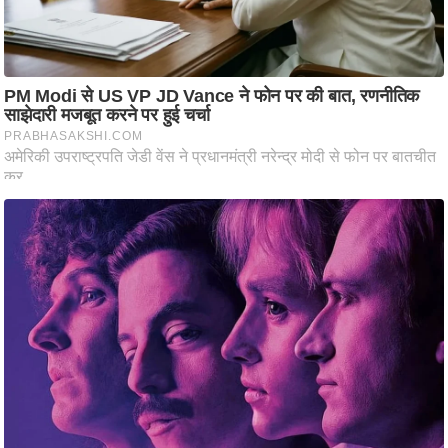
ति
ष
प्र
भु
म
हि
मा
/
ध
र्म
स्थ
ल
व्र
त
त्यो
हा
र