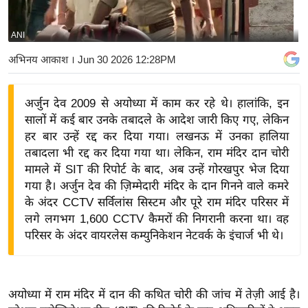
य
बि
ANI
ज़
अभिनय आकाश
। Jun 30 2026 12:28PM
ने
स
अर्जुन देव 2009 से अयोध्या में काम कर रहे थे। हालांकि, इन
उ
सालों में कई बार उनके तबादले के आदेश जारी किए गए, लेकिन
द्यो
हर बार उन्हें रद्द कर दिया गया। लखनऊ में उनका हालिया
ग
तबादला भी रद्द कर दिया गया था। लेकिन, राम मंदिर दान चोरी
ज
मामले में SIT की रिपोर्ट के बाद, अब उन्हें गोरखपुर भेज दिया
ग
गया है। अर्जुन देव की ज़िम्मेदारी मंदिर के दान गिनने वाले कमरे
त
के अंदर CCTV सर्विलांस सिस्टम और पूरे राम मंदिर परिसर में
लगे लगभग 1,600 CCTV कैमरों की निगरानी करना था। वह
वि
परिसर के अंदर वायरलेस कम्युनिकेशन नेटवर्क के इंचार्ज भी थे।
शे
ष
ज्ञ
रा
अयोध्या में राम मंदिर में दान की कथित चोरी की जांच में तेज़ी आई है।