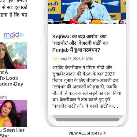
 रात ऐसा हमला
से सटे इलाकों
कहना है कि यह
Kejriwal का बड़ा आरोप: क्या
'चंदाचोर' और 'बेअदबी पार्टी' का
Punjab में हुआ गठबंधन?
राष्ट्रीय
Aug 07, 2026 3:13PM
अरविंद केजरीवाल ने पीएम मोदी और
सुखबीर बादल की बैठक के बाद 2027
पंजाब चुनाव के लिए बीजेपी-अकाली दल
गठबंधन की अटकलों को हवा दी, जबकि
बीजेपी ने पहले अकेले लड़ने का दावा किया
था। केजरीवाल ने तंज कसते हुए इसे
'चंदाचोर पार्टी' और 'बेअदबी पार्टी' का
गठबंधन बताया है, जो पंजाब की राजनीति
में नए समीकरणों की ओर इशारा करता है।
VIEW ALL SHORTS