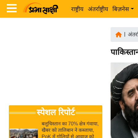
राष्ट्रीय
अंतर्राष्ट्रीय
बिज़नेस
Latest
ता
News
|
अंतर्रा
ज़ा
in
ख
पाकिस्ता
Hindi
ब
र
Hindi
राष्ट्रीय
News
अंतर्राष्ट्रीय
Live
बिज़नेस
उद्योग
Breaking
स्पेशल रिपोर्ट
जगत
News in
विशेषज्ञ
Hindi
बलूचिस्तान का 70% क्षेत्र गंवाया,
राय
खैबर को तालिबान ने कब्जाया,
PoK में गोलियों से आवाज को