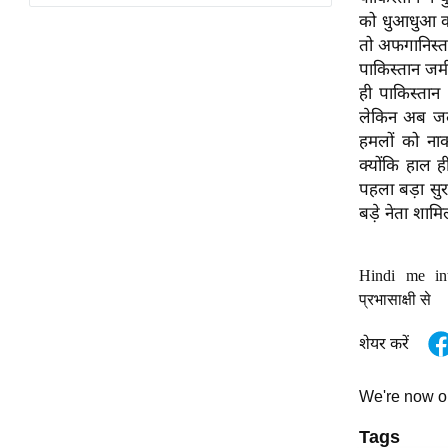
विश्लेषण
को धुआधुआ कर
ट्रेंडिंग
तो अफगानिस्ता
पाकिस्तान जम
Q
ही पाकिस्ता
u
लेकिन अब जल्द
i
हमलों को ना
c
क्योंकि हाल ह
k
पहला बड़ा सु
L
बड़े नेता शामि
i
n
Hindi me in
k
प्रभासाक्षी से
s
शेयर करें
विधानसभा
चुनाव
We're now 
फोटो
Tags
वीडियो