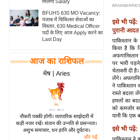
मिलेगी Salary
स्तंभ
BFUHS 630 MO Vacancy:
एम.
पंजाब में चिकित्सा सेवाओं का
इसे भी पढ़ें:
आर.
विस्तार, 630 Medical Officer
पुरानी आदत 
पदों के लिए आज Apply करने का
आई.
Last Day
पाकिस्तान क
चाय पर
किया है कि 
समीक्षा
अफगानिस्तान 
आज का राशिफल
धर्म
पर भारी पड़न
चेतावनी दी है
ज्योतिष
मेष | Aries
लेंगे। अफगानि
प्रभु
ने पाकिस्तान
महिमा/
रास्ते बदला ल
धर्मस्थल
हमलों का बदल
व्रत
को कमजोर समझ
त्योहार
यानी कि एक ब
नौकरी पक्की होगी। व्यापारिक साझेदारी में
कड़ी नजर रखें। संतान की उन्नति से प्रसन्नता।
राशिफल
इसे भी पढ़ें:
अशुभ समाचार, धन हानि और दुर्घटना।
विशेष
और पढ़ें
पाकिस्तान ने 