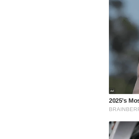
Code Of Ethics
RSS
Our Team
Expert Panel
Loksabhachunav
Android App