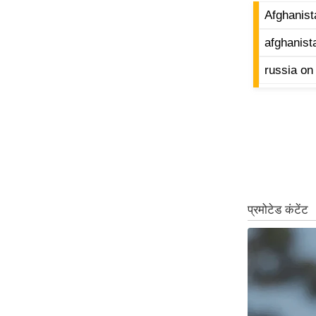
ऑडियो
Afghanist
इंफ़ोग्राफ़िक
afghanist
राज्यों से
russia on
शहरों से
वेब स्टोरी
कार्टून
Short
Videos
iOS App
About us
Contact Editor
Advertise
Privacy Policy
Grievance
Redressal