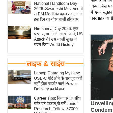
पाकिस्तान की
हॉलीवुड
National Handloom Day
किया जिस पर 
2026: Swadeshi Movement
फिल्म समीक्षा
में एयर स्ट्
से PM Modi की पहल तक, जानें
कारवाई कराची 
Breaking
इस दिन का गौरवशाली इतिहास
News
Hiroshima Day 2026: एक
लाइफस्टाइल
परमाणु बम ने ली लाखों जानें, US
Attack की उस काली सुबह ने
टेक्नॉलॉजी
बदल दिया World History
ब्यूटी/फैशन
घरेलू नुस्खे
लाइफ & साइंस
पर्यटन स्थल
फिटनेस मंत्रा
Laptop Charging Mystery:
USB-C पोर्ट होने के बावजूद क्यों
रिलेशनशिप
नहीं होता चार्ज? जानें Power
राजनीति
Delivery का विज्ञान
विश्लेषण
Career Tips: बिना परीक्षा सीधे
समसामयिक
वॉक इन इंटरव्यू से बनें Junior
Research Fellow, 37000
मातृभूमि