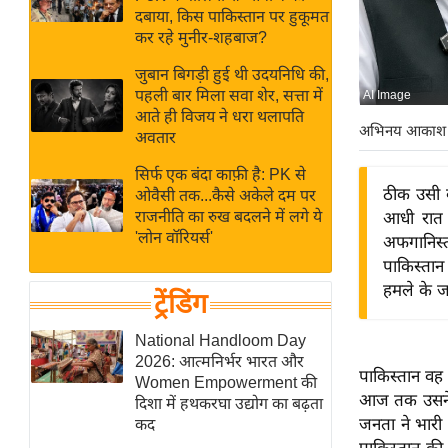
बजट
Hindi
दबाया, किस पाकिस्तान पर हुकूमत
खेल
News
कर रहे मुनीर-शहबाज?
क्रिकेट
जुबान बिगड़ी हुई थी उदयनिधि की,
Hindi
IPL
पहली बार मिला सवा शेर, सत्ता में
AI Image
आते ही विजय ने धरा थलापति
Videos
2026
अभिनय आकाश
अवतार
क्राइम
सिर्फ एक बंदा काफ़ी है: PK से
ई-पेपर
ठीक उसी व
ओवैसी तक...कैसे अकेले दम पर
मिसाल बेमिसाल
राजनीति का रुख बदलने में लगे ये
आधी रात 
'लोन वॉरियर्स'
अफगानिस्त
शख्सियत
पाकिस्तान
यंग इंडिया
हमले के ज
ट्रेंडिंग
साहित्य जगत
ऑटो वर्ल्ड
National Handloom Day
2026: आत्मनिर्भर भारत और
न्यूज ब्रीफ
पाकिस्तान वह
Women Empowerment की
मनोरंजन जगत
आज तक उसने जि
दिशा में हथकरघा उद्योग का बढ़ता
जनता ने भारी 
कद
बॉलीवुड