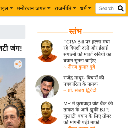
टाइल
मनोरंजन जगत
राजनीति
धर्म
स्तंभ
FCRA Bill पर हल्ला मचा
लटी जंग!
रहे विपक्षी दलों और ईसाई
संगठनों को मार्को रुबियो का
बयान सुनना चाहिए
~ नीरज कुमार दुबे
राजेंद्र माथुर- विचारों की
पत्रकारिता के नायक
~ प्रो. संजय द्विवेदी
MP में कुशवाहा वोट बैंक की
ताकत के आगे झुकी BJP,
'गुलाटी' बयान के लिए तोमर
को मांगनी पड़ी माफी