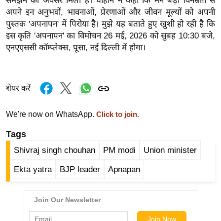
समझने का अवसर मिला है।
चौहान ने कहा कि मैंने बड़ी विनम्रता से
र्ल्ड
अपने इन अनुभवों, भावनाओं, प्रेरणाओं और जीवन मूल्यों को अपनी
न्यू
पुस्तक 'अपनापन' में पिरोया है। मुझे यह बताते हुए खुशी हो रही है कि
इस कृति 'अपनापन' का विमोचन 26 मई, 2026 को सुबह 10:30 बजे,
ज
एनएएससी कॉम्प्लेक्स, पूसा, नई दिल्ली में होगा।
ब्री
फ
म
शेयर करें
नो
रं
We're now on WhatsApp.
Click to join.
ज
न
Tags
ज
Shivraj singh chouhan
PM modi
Union minister
ग
त
Ekta yatra
BJP leader
Apnapan
बॉ
ली
वु