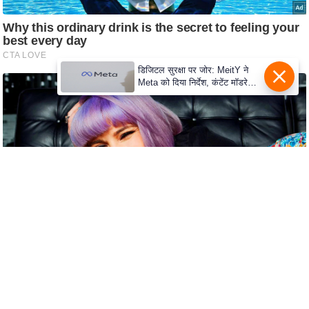
c
y
G
r
डिजिटल सुरक्षा पर जोर: MeitY ने
i
Meta को दिया निर्देश, कंटेंट मॉडरेशन
e
मजबूत करे
v
a
n
c
e
R
e
d
r
e
s