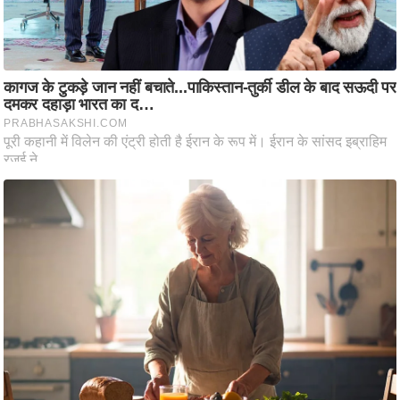
ति
ष
प्र
भु
म
हि
मा
/
ध
र्म
स्थ
ल
व्र
त
त्यो
हा
र