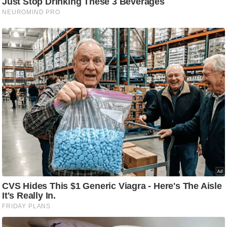
g
N
e
w
s
ला
इ
फ
स्टा
इ
ल
टे
क्नॉ
लॉ
जी
ब्यू
टी