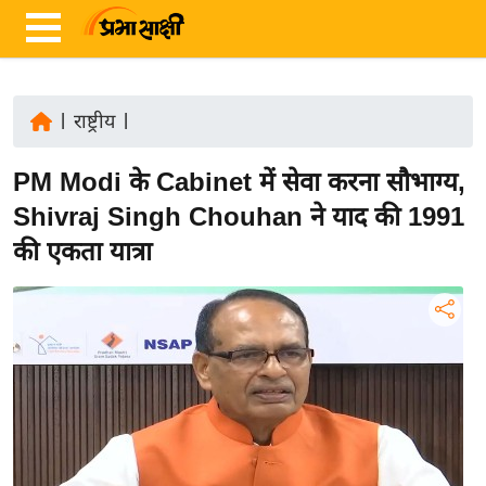
|
राष्ट्रीय
|
ता
PM Modi के Cabinet में सेवा करना सौभाग्य,
ज़ा
ख
Shivraj Singh Chouhan ने याद की 1991
ब
की एकता यात्रा
र
रा
ष्ट्री
य
अं
त
र्रा
ष्ट्री