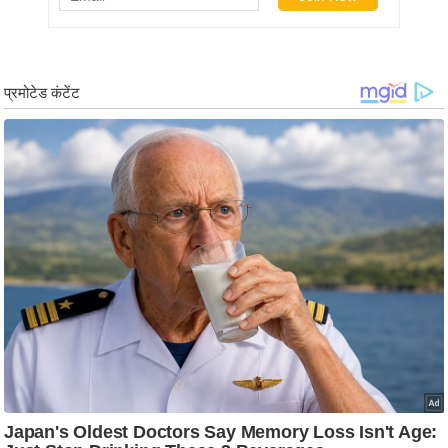
ड
हॉ
ली
वु
ड
फि
ल्म
स
मी
क्षा
B
r
e
a
k
i
n