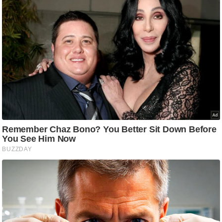
ष
ण
स
म
सा
म
यि
क
मा
तृ
भू
मि
स्तं
भ
ए
म
.