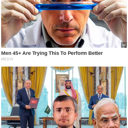
आ
र
.
आ
ई
.
चा
य
प
र
स
मी
क्षा
ध
र्म
ज्यो