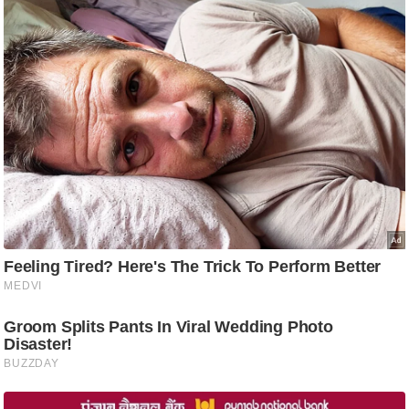
/
फै
श
न
घ
रे
लू
नु
स्खे
प
र्य
ट
न
स्थ
ल
फि