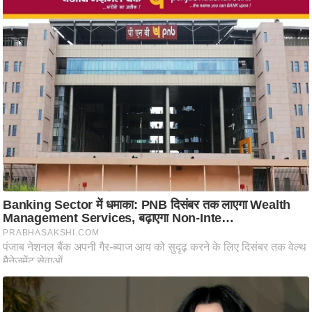
ट
ने
स
मं
त्रा
रि
ले
श
न
शि
प
रा
ज
नी
ति
वि
श्ले