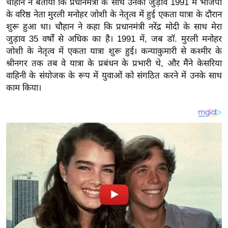
चौहान ने बताया कि प्रधानमंत्री के साथ उनका जुड़ाव 1991 में भाजपा
य
के वरिष्ठ नेता मुरली मनोहर जोशी के नेतृत्व में हुई एकता यात्रा के दौरान
ब
शुरू हुआ था। चौहान ने कहा कि प्रधानमंत्री नरेंद्र मोदी के साथ मेरा
ज
जुड़ाव 35 वर्षों से अधिक का है। 1991 में, जब डॉ. मुरली मनोहर
ट
जोशी के नेतृत्व में एकता यात्रा शुरू हुई। कन्याकुमारी से कश्मीर के
खे
श्रीनगर तक तब वे यात्रा के प्रबंधन के प्रभारी थे, और मैंने केसरिया
ल
वाहिनी के संयोजक के रूप में युवाओं को संगठित करने में उनके साथ
काम किया।
क्रि
के
ट
I
P
L
2
0
2
6
क्रा