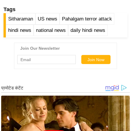
र्ल्ड
Tags
न्यू
Sitharaman
US news
Pahalgam terror attack
ज
ब्री
hindi news
national news
daily hindi news
फ
म
नो
रं
ज
न
ज
ग
त
बॉ
ली
वु