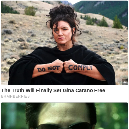
ष
ण
स
म
सा
म
यि
क
मा
तृ
भू
मि
स्तं
भ
ए
म
.