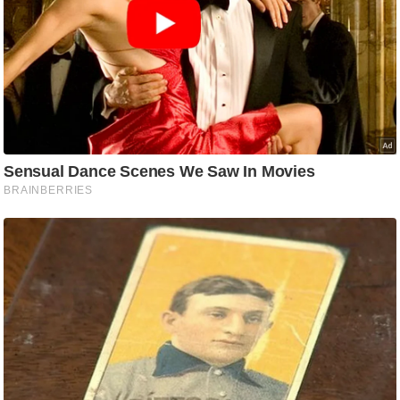
ड
हॉ
ली
वु
ड
फि
ल्म
स
मी
क्षा
B
r
e
a
k
i
n