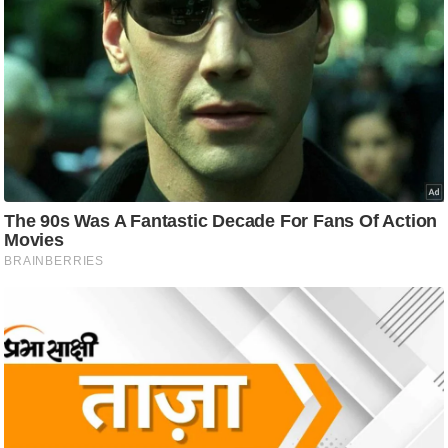
आ
र
.
आ
ई
.
चा
य
प
र
स
मी
क्षा
ध
र्म
ज्यो