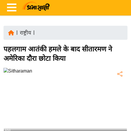
|
राष्ट्रीय
|
ता
पहलगाम आतंकी हमले के बाद सीतारमण ने
ज़ा
ख
अमेरिका दौरा छोटा किया
ब
र
रा
ष्ट्री
य
अं
त
र्रा
ष्ट्री
ANI