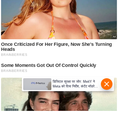
e
r
t
i
s
e
P
r
i
v
a
c
डिजिटल सुरक्षा पर जोर: MeitY ने
y
Meta को दिया निर्देश, कंटेंट मॉडरेशन
P
मजबूत करे
o
l
i