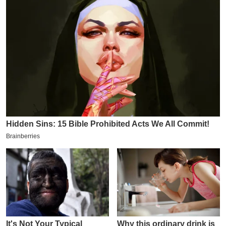
य
ब
ज
ट
खे
ल
क्रि
के
ट
I
P
L
2
0
2
6
क्रा