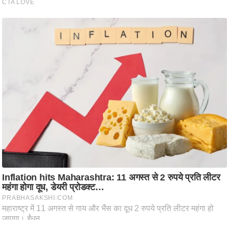
ट
ने
स
मं
त्रा
रि
ले
श
न
शि
प
रा
ज
नी
ति
वि
श्ले