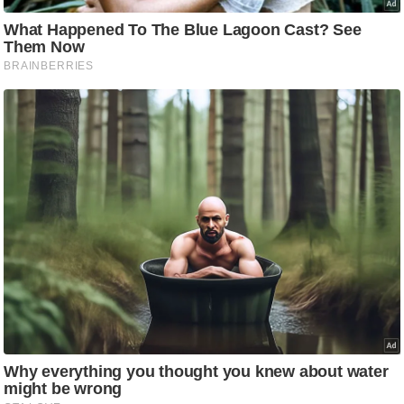
/
फै
श
न
घ
रे
लू
नु
स्खे
प
र्य
ट
न
स्थ
ल
फि