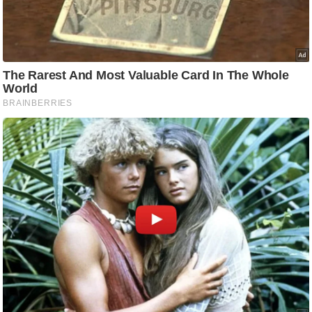
g
N
e
w
s
ला
इ
फ
स्टा
इ
ल
टे
क्नॉ
लॉ
जी
ब्यू
टी