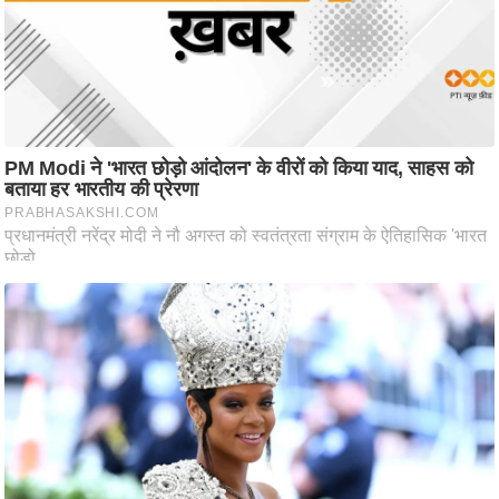
ति
ष
प्र
भु
म
हि
मा
/
ध
र्म
स्थ
ल
व्र
त
त्यो
हा
र