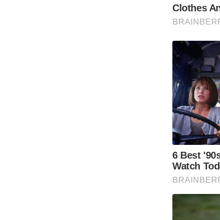
ऑडियो
इंफ़ोग्राफ़िक
राज्यों से
शहरों से
वेब स्टोरी
कार्टून
Short
Videos
iOS App
About us
Contact Editor
Advertise
Privacy Policy
Grievance
Redressal