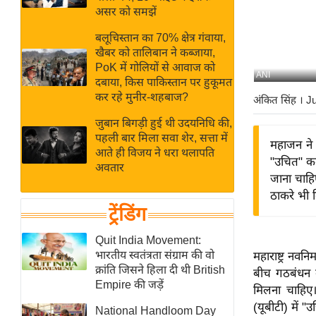
बजट
Hindi
असर को समझें
खेल
News
बलूचिस्तान का 70% क्षेत्र गंवाया,
क्रिकेट
खैबर को तालिबान ने कब्जाया,
Hindi
IPL
PoK में गोलियों से आवाज को
ANI
दबाया, किस पाकिस्तान पर हुकूमत
Videos
2026
कर रहे मुनीर-शहबाज?
अंकित सिंह
। J
क्राइम
जुबान बिगड़ी हुई थी उदयनिधि की,
ई-पेपर
पहली बार मिला सवा शेर, सत्ता में
महाजन ने ब
मिसाल बेमिसाल
आते ही विजय ने धरा थलापति
"उचित" कद
अवतार
शख्सियत
जाना चाहि
यंग इंडिया
ठाकरे भी 
ट्रेंडिंग
साहित्य जगत
ऑटो वर्ल्ड
Quit India Movement:
भारतीय स्वतंत्रता संग्राम की वो
महाराष्ट्र नवन
न्यूज ब्रीफ
क्रांति जिसने हिला दी थी British
बीच गठबंधन 
मनोरंजन जगत
Empire की जड़ें
मिलना चाहिए।
बॉलीवुड
(यूबीटी) में 
National Handloom Day