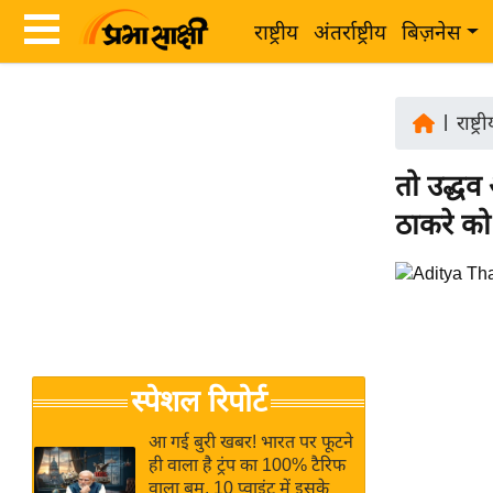
राष्ट्रीय
अंतर्राष्ट्रीय
बिज़नेस
Latest
ता
News
|
राष्ट्र
ज़ा
in
ख
तो उद्धव
Hindi
ब
ठाकरे को
र
Hindi
राष्ट्रीय
News
अंतर्राष्ट्रीय
Live
बिज़नेस
उद्योग
Breaking
स्पेशल रिपोर्ट
जगत
News in
विशेषज्ञ
Hindi
आ गई बुरी खबर! भारत पर फूटने
राय
ही वाला है ट्रंप का 100% टैरिफ
वाला बम, 10 प्वाइंट में इसके