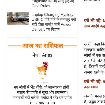
Eligibility के लिए लागू हुए नए
स्तंभ
Govt Rules
एम.
Laptop Charging Mystery:
आर.
USB-C पोर्ट होने के बावजूद क्यों
इसे भी पढ़ें:
M
नहीं होता चार्ज? जानें Power
आई.
साथ आएंगे उद
Delivery का विज्ञान
चाय पर
समीक्षा
उन्होंने कहा
आज का राशिफल
धर्म
समझना चाहिए। 
ज्योतिष
मेष | Aries
लोगों में एक स
प्रभु
ठाकरे के बेटे
है, जिसमें उ
महिमा/
अलग रहने के 
धर्मस्थल
व्रत
इसे भी पढ़ें:
क
त्योहार
बड़ा बयान
नए लोगों से भेंट होंगी, जो लाभदायक होगी।
संतान की प्रगति से सुख और प्रसन्नता।
राशिफल
जबकि मनसे प्र
मनमर्जी नहीं चलेगी, मर्यादा में रहें। धन प्राप्ति
विशेष
है, उद्धव ठाकर
के नए साधन बनेंगे।