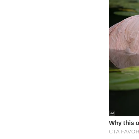
Code Of Ethics
RSS
Our Team
Expert Panel
Loksabhachunav
Android App