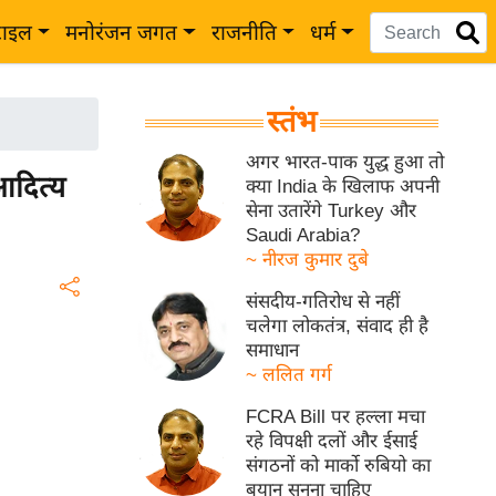
टाइल
मनोरंजन जगत
राजनीति
धर्म
स्तंभ
अगर भारत-पाक युद्ध हुआ तो
आदित्य
क्या India के खिलाफ अपनी
सेना उतारेंगे Turkey और
Saudi Arabia?
~ नीरज कुमार दुबे
संसदीय-गतिरोध से नहीं
चलेगा लोकतंत्र, संवाद ही है
समाधान
~ ललित गर्ग
FCRA Bill पर हल्ला मचा
रहे विपक्षी दलों और ईसाई
संगठनों को मार्को रुबियो का
बयान सुनना चाहिए