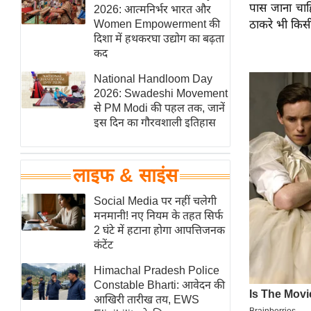
पास जाना चाह
हॉलीवुड
2026: आत्मनिर्भर भारत और
Women Empowerment की
ठाकरे भी किसी
फिल्म समीक्षा
दिशा में हथकरघा उद्योग का बढ़ता
Breaking
कद
News
National Handloom Day
लाइफस्टाइल
2026: Swadeshi Movement
से PM Modi की पहल तक, जानें
टेक्नॉलॉजी
इस दिन का गौरवशाली इतिहास
ब्यूटी/फैशन
घरेलू नुस्खे
लाइफ & साइंस
पर्यटन स्थल
फिटनेस मंत्रा
Social Media पर नहीं चलेगी
मनमानी! नए नियम के तहत सिर्फ
रिलेशनशिप
2 घंटे में हटाना होगा आपत्तिजनक
राजनीति
कंटेंट
विश्लेषण
Himachal Pradesh Police
समसामयिक
Constable Bharti: आवेदन की
आखिरी तारीख तय, EWS
मातृभूमि