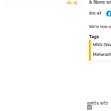
विश्लेषण
के खिलाफ काम
और पढ़ें
ट्रेंडिंग
शेयर करें
Q
We're now 
u
i
Tags
c
MNS-Shiv
k
L
Maharasht
i
n
k
s
विधानसभा
चुनाव
फोटो
वीडियो