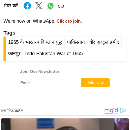
र्ल्ड
शेयर करें
न्यू
ज
We're now on WhatsApp.
Click to join.
ब्री
Tags
फ
1965 के भारत-पाकिस्तान युद्ध
पाकिस्तान
वीर अब्दुल हमीद
म
नो
कानपुर
Indo-Pakistan War of 1965
रं
ज
न
ज
ग
त
बॉ
ली
वु