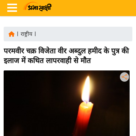
|
राष्ट्रीय
|
ता
परमवीर चक्र विजेता वीर अब्दुल हमीद के पुत्र की
ज़ा
ख
इलाज में कथित लापरवाही से मौत
ब
र
रा
ष्ट्री
य
अं
त
र्रा
ष्ट्री