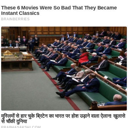
आ
र
.
आ
ई
.
चा
य
प
र
स
मी
क्षा
ध
र्म
ज्यो