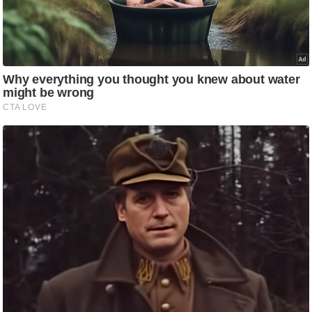
/
फै
श
न
घ
रे
लू
नु
स्खे
प
र्य
ट
न
स्थ
ल
फि