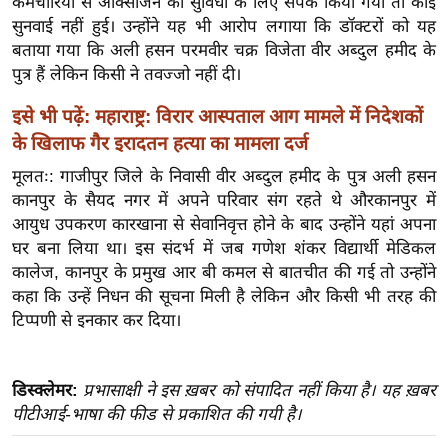
कर्मचारियों से ऑक्सीजन की सुविधा के लिए संपर्क किया गया तो कोई
ख्सि
सुनवाई नहीं हुई। उन्होंने यह भी आरोप लगाया कि डॉक्टरों को यह
य
बताया गया कि अली हसन परमवीर चक्र विजेता वीर अब्दुल हमीद के
त
पुत्र हैं लेकिन किसी ने तवज्जो नहीं दी।
यं
इसे भी पढ़ें: महाराष्ट्र: विरार आस्पताल आग मामले में निदेशकों
ग
इं
के खिलाफ गैर इरादतन हत्या का मामला दर्ज
डि
मूलतः: गाजीपुर जिले के निवासी वीर अब्दुल हमीद के पुत्र अली हसन
या
कानपुर के सैयद नगर में अपने परिवार संग रहते थे औरकानपुर में
आयुध उपकरण कारखाना से सेवानिवृत्त होने के बाद उन्होंने यहां अपना
सा
घर बना लिया था। इस संदर्भ में जब गणेश शंकर विद्यार्थी मेडिकल
हि
कालेज, कानपुर के प्रमुख आर बी कमल से बातचीत की गई तो उन्होंने
त्य
कहा कि उन्हें निधन की सूचना मिली है लेकिन और किसी भी तरह की
ज
टिप्पणी से इनकार कर दिया।
ग
त
ऑ
डिस्क्लेमर:
प्रभासाक्षी ने इस ख़बर को संपादित नहीं किया है। यह ख़बर
टो
पीटीआई-भाषा की फीड से प्रकाशित की गयी है।
व