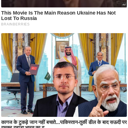
ट
ने
स
मं
त्रा
रि
ले
श
न
शि
प
रा
ज
नी
ति
वि
श्ले