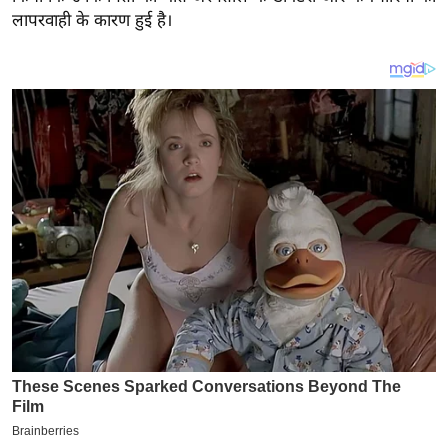
य
लापरवाही के कारण हुई है।
ब
ज
ट
खे
ल
क्रि
के
ट
I
P
L
2
0
2
6
क्रा