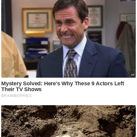
ड
हॉ
ली
वु
ड
फि
ल्म
स
मी
क्षा
B
r
e
a
k
i
n