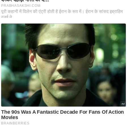
ष
ण
स
म
सा
म
यि
क
मा
तृ
भू
मि
स्तं
भ
ए
म
.