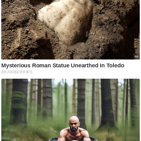
g
N
e
w
s
ला
इ
फ
स्टा
इ
ल
टे
क्नॉ
लॉ
जी
ब्यू
टी