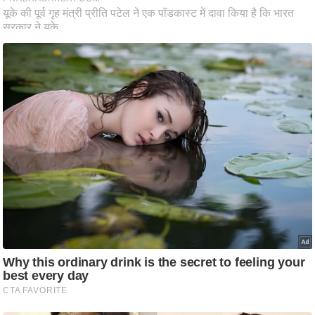
ति
ष
प्र
भु
म
हि
मा
/
ध
र्म
स्थ
ल
व्र
त
त्यो
हा
र