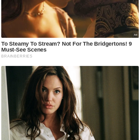
g
N
e
w
s
ला
इ
फ
स्टा
इ
ल
टे
क्नॉ
लॉ
जी
ब्यू
टी