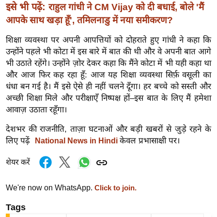
इसे भी पढ़ें:
राहुल गांधी ने CM Vijay को दी बधाई, बोले 'मैं
र्ल्ड
आपके साथ खड़ा हूँ', तमिलनाडु में नया समीकरण?
न्यू
ज
शिक्षा व्यवस्था पर अपनी आपत्तियों को दोहराते हुए गांधी ने कहा कि
ब्री
उन्होंने पहले भी कोटा में इस बारे में बात की थी और वे अपनी बात आगे
फ
भी उठाते रहेंगे। उन्होंने ज़ोर देकर कहा कि मैंने कोटा में भी यही कहा था
और आज फिर कह रहा हूँ: आज यह शिक्षा व्यवस्था सिर्फ़ वसूली का
म
धंधा बन गई है। मैं इसे ऐसे ही नहीं चलने दूँगा। हर बच्चे को सस्ती और
नो
अच्छी शिक्षा मिले और परीक्षाएँ निष्पक्ष हों–इस बात के लिए मैं हमेशा
रं
आवाज़ उठाता रहूँगा।
ज
न
देशभर की राजनीति, ताज़ा घटनाओं और बड़ी खबरों से जुड़े रहने के
ज
लिए पढ़ें
केवल प्रभासाक्षी पर।
National News in Hindi
ग
शेयर करें
त
बॉ
We're now on WhatsApp.
Click to join.
ली
वु
Tags