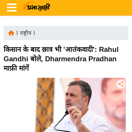
|
राष्ट्रीय
|
ता
किसान के बाद छात्र भी 'आतंकवादी': Rahul
ज़ा
ख
Gandhi बोले, Dharmendra Pradhan
ब
माफ़ी मांगें
र
रा
ष्ट्री
य
अं
त
र्रा
ष्ट्री