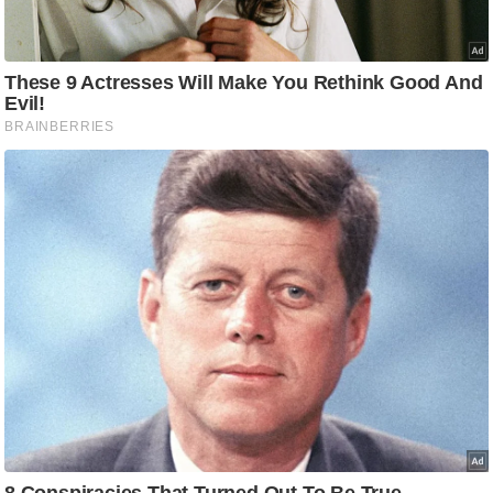
/
फै
श
न
घ
रे
लू
नु
स्खे
प
र्य
ट
न
स्थ
ल
फि