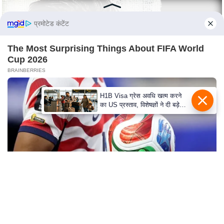
e
r
प्रमोटेड कंटेंट
t
i
The Most Surprising Things About FIFA World
s
Cup 2026
e
BRAINBERRIES
P
r
H1B Visa ग्रेस अवधि खत्म करने
का US प्रस्ताव, विशेषज्ञों ने दी बड़े
i
विस्थापन की चेतावनी
v
a
c
y
P
o
l
Who Will Be the Next James Bond? Here's What
i
We Know So Far