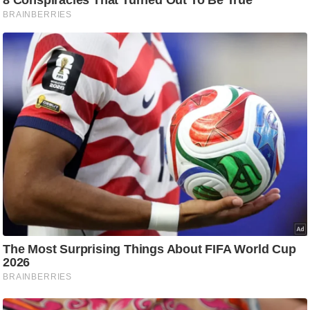
ट
ने
स
मं
त्रा
रि
ले
श
न
शि
प
रा
ज
नी
ति
वि
श्ले