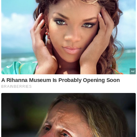
आ
र
.
आ
ई
.
चा
य
प
र
स
मी
क्षा
ध
र्म
ज्यो