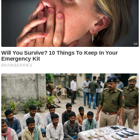
ति
ष
प्र
भु
म
हि
मा
/
ध
र्म
स्थ
ल
व्र
त
त्यो
हा
र