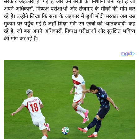
सरकार अहंकारी हो गई है और उन छात्रों को निशाना बना रही है जो
य
अपने अधिकारों, निष्पक्ष परीक्षाओं और रोज़गार के मौकों की मांग कर
ब
रहे हैं। उन्होंने लिखा कि सत्ता के अहंकार में डूबी मोदी सरकार अब उस
ज
मुकाम पर पहुँच गई है जहाँ शिक्षा मंत्री उन छात्रों को 'आतंकवादी' कह
ट
रहे हैं, जो बस अपने अधिकारों, निष्पक्ष परीक्षाओं और सुरक्षित भविष्य
खे
की मांग कर रहे हैं।
ल
क्रि
के
ट
I
P
L
2
0
2
6
क्रा