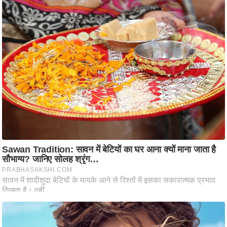
ष
ण
स
म
सा
म
यि
क
मा
तृ
भू
मि
स्तं
भ
ए
म
.