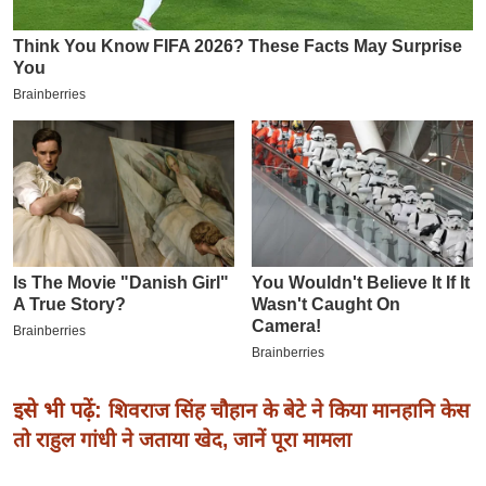
इ
म
ई
-
पे
प
र
मि
सा
ल
बे
मि
सा
इसे भी पढ़ें:
शिवराज सिंह चौहान के बेटे ने किया मानहानि केस
ल
तो राहुल गांधी ने जताया खेद, जानें पूरा मामला
श