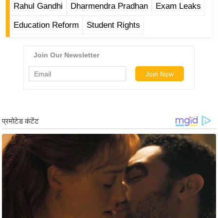
ड
Rahul Gandhi
Dharmendra Pradhan
Exam Leaks
हॉ
Education Reform
Student Rights
ली
वु
ड
फि
ल्म
स
मी
क्षा
B
r
e
a
k
i
n