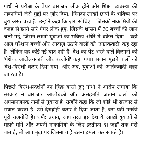
ख्सि
गांधी ने परीक्षा के पेपर बार-बार लीक होने और शिक्षा व्यवस्था की
य
नाकामियों जैसे मुद्दों पर ज़ोर दिया, जिनका लाखों छात्रों के भविष्य पर
त
बुरा असर पड़ा है। उन्होंने कहा कि ज़रा सोचिए – जिसकी नाकामियों की
यं
वजह से इतने सारे पेपर लीक हुए, जिसके शासन में 20 बच्चों की जान
ग
चली गई, जिसने लाखों युवाओं का भविष्य अंधेरे में धकेल दिया – वही
आज परेशान बच्चों और आवाज़ उठाने वालों को 'आतंकवादी' कह रहा
इं
है। लेकिन यह कोई नई बात नहीं है: देश का पेट भरने वाले किसानों को
डि
'पेशेवर आंदोलनकारी और परजीवी' कहा गया। सवाल पूछने वालों को
या
'देश-विरोधी' करार दिया गया। और अब, युवाओं को 'आतंकवादी' कहा
सा
जा रहा है।
हि
पिछले विरोध-प्रदर्शनों का ज़िक्र करते हुए गांधी ने आरोप लगाया कि
त्य
सरकार ने बार-बार आलोचकों और असहमति जताने वालों को
ज
अपमानजनक नामों से पुकारा है। उन्होंने कहा कि जो कोई भी सरकार से
ग
सवाल करता है, उसे देशद्रोही करार दे दिया जाता है; बस यही उनकी
त
पूरी राजनीति है। धर्मेंद्र प्रधान, आप तुरंत इस देश के लाखों युवाओं से
ऑ
माफ़ी मांगें और अपनी नाकामियों के लिए इस्तीफ़ा दें। जहाँ तक मेरी
टो
बात है, तो आप मुझ पर जितना चाहें उतना हमला कर सकते हैं।
व