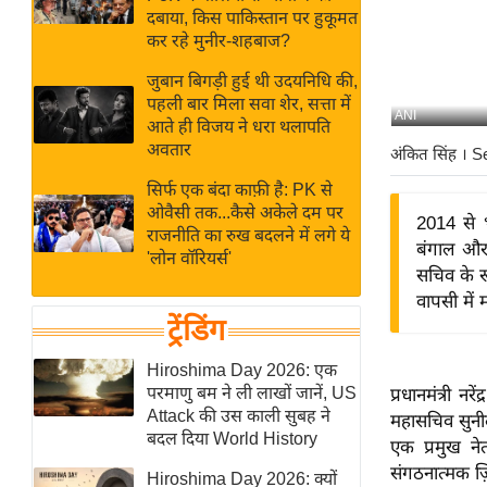
बजट
Hindi
दबाया, किस पाकिस्तान पर हुकूमत
खेल
News
कर रहे मुनीर-शहबाज?
क्रिकेट
जुबान बिगड़ी हुई थी उदयनिधि की,
Hindi
IPL
पहली बार मिला सवा शेर, सत्ता में
ANI
आते ही विजय ने धरा थलापति
Videos
2026
अवतार
अंकित सिंह
। S
क्राइम
सिर्फ एक बंदा काफ़ी है: PK से
ई-पेपर
ओवैसी तक...कैसे अकेले दम पर
2014 से 
मिसाल बेमिसाल
राजनीति का रुख बदलने में लगे ये
बंगाल और त
'लोन वॉरियर्स'
शख्सियत
सचिव के रूप
यंग इंडिया
वापसी में 
ट्रेंडिंग
साहित्य जगत
ऑटो वर्ल्ड
Hiroshima Day 2026: एक
परमाणु बम ने ली लाखों जानें, US
प्रधानमंत्री न
न्यूज ब्रीफ
Attack की उस काली सुबह ने
महासचिव सुनी
मनोरंजन जगत
बदल दिया World History
एक प्रमुख न
बॉलीवुड
संगठनात्मक ज़ि
Hiroshima Day 2026: क्यों