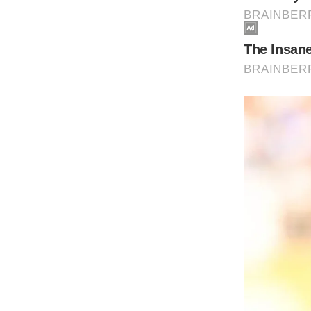
Code Of Ethics
RSS
Our Team
Expert Panel
Loksabhachunav
Android App