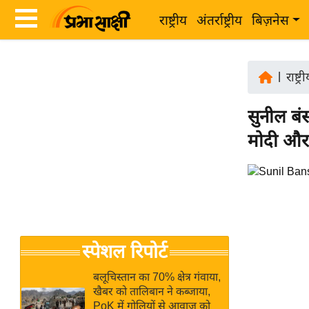
राष्ट्रीय
अंतर्राष्ट्रीय
बिज़नेस
Latest
ता
News
|
राष्ट्र
ज़ा
in
ख
सुनील बं
Hindi
ब
मोदी और
र
Hindi
राष्ट्रीय
News
अंतर्राष्ट्रीय
Live
बिज़नेस
उद्योग
Breaking
स्पेशल रिपोर्ट
जगत
News in
विशेषज्ञ
Hindi
बलूचिस्तान का 70% क्षेत्र गंवाया,
राय
खैबर को तालिबान ने कब्जाया,
PoK में गोलियों से आवाज को