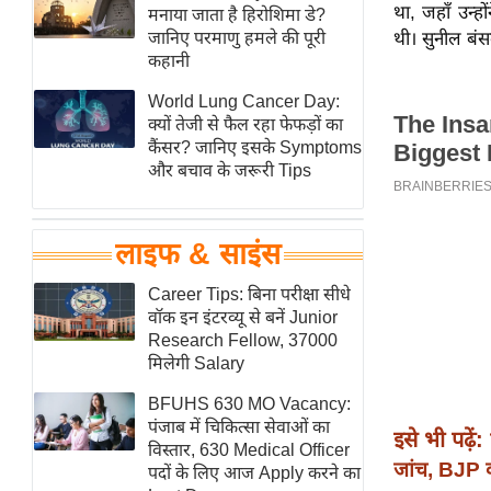
था, जहाँ उन्हो
हॉलीवुड
मनाया जाता है हिरोशिमा डे?
जानिए परमाणु हमले की पूरी
थी। सुनील बंस
फिल्म समीक्षा
कहानी
Breaking
World Lung Cancer Day:
News
क्यों तेजी से फैल रहा फेफड़ों का
लाइफस्टाइल
कैंसर? जानिए इसके Symptoms
और बचाव के जरूरी Tips
टेक्नॉलॉजी
ब्यूटी/फैशन
घरेलू नुस्खे
लाइफ & साइंस
पर्यटन स्थल
Career Tips: बिना परीक्षा सीधे
फिटनेस मंत्रा
वॉक इन इंटरव्यू से बनें Junior
Research Fellow, 37000
रिलेशनशिप
मिलेगी Salary
राजनीति
BFUHS 630 MO Vacancy:
विश्लेषण
पंजाब में चिकित्सा सेवाओं का
इसे भी पढ़ें:
समसामयिक
विस्तार, 630 Medical Officer
जांच, BJP क
पदों के लिए आज Apply करने का
मातृभूमि