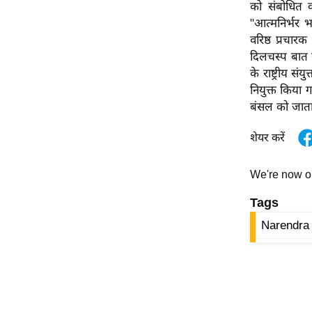
विश्लेषण
को संबोधित 
"आत्मनिर्भर
ट्रेंडिंग
वरिष्ठ प्रचारक
दिलचस्प बात 
Q
के राष्ट्रीय स
u
नियुक्त किया 
i
बंसल को जाता
c
k
शेयर करें
L
i
We're now 
n
k
Tags
s
Narendra
विधानसभा
चुनाव
फोटो
वीडियो