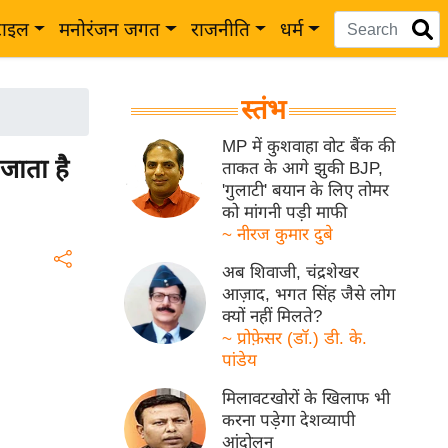
टाइल
मनोरंजन जगत
राजनीति
धर्म
स्तंभ
MP में कुशवाहा वोट बैंक की
जाता है
ताकत के आगे झुकी BJP,
'गुलाटी' बयान के लिए तोमर
को मांगनी पड़ी माफी
~ नीरज कुमार दुबे
अब शिवाजी, चंद्रशेखर
आज़ाद, भगत सिंह जैसे लोग
क्यों नहीं मिलते?
~ प्रोफ़ेसर (डॉ.) डी. के.
पांडेय
मिलावटखोरों के खिलाफ भी
करना पड़ेगा देशव्यापी
आंदोलन