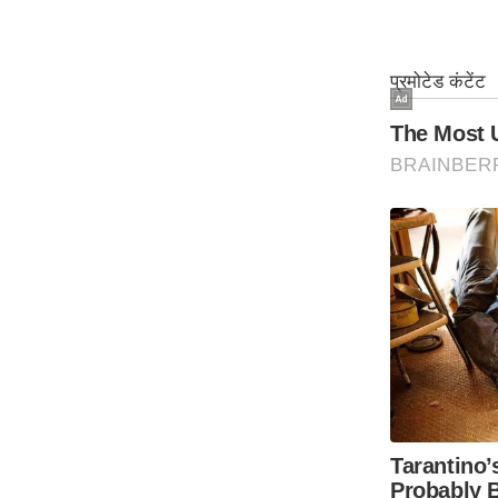
ऑडियो
इंफ़ोग्राफ़िक
राज्यों से
शहरों से
वेब स्टोरी
कार्टून
Short
Videos
iOS App
About us
Contact Editor
Advertise
Privacy Policy
Grievance
Redressal