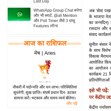
Last Day
स्तंभ
WhatsApp Group Chat बनेगा
अब 'सेवा पखवा
एम.
और भी स्मार्ट, @all Mention
के भाजपा नेता
आर.
और Poll Timer जैसे 3 धांसू
का जन्मदिन) 
Features लॉन्च
आई.
रक्तदान और स्
संवाद कार्यक्
चाय पर
समीक्षा
आज का राशिफल
सुनील बंसल ने
धर्म
के साथ विशेष
मेष | Aries
विकास मैराथन"
ज्योतिष
आयोजित किया ज
प्रभु
का आयोजन कर
महिमा/
कार्यक्रम 21
धर्मस्थल
प्रतियोगिताओं
व्रत
नौकरी में पदोन्नति और धन लाभ। परिस्थितियां
इसे भी पढ़ें:
त्योहार
सुधरेगी, सुख प्राप्ति। संघर्ष प्रधान दिन- डटकर
पर केंद्रीय उद
सामना करें। भटकाव और समय व्यर्थ बीतेगा।
राशिफल
और पढ़ें
विशेष
केंद्रीय पर्य