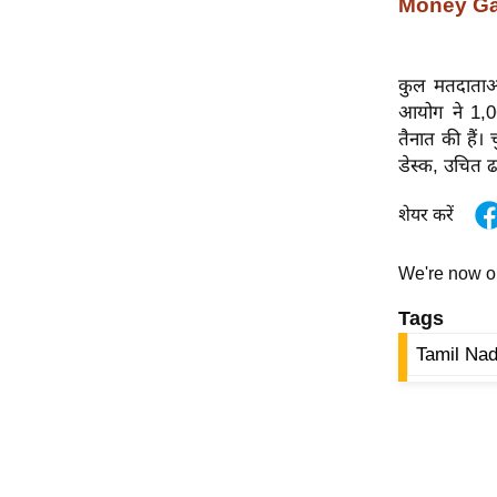
Money Gam
विश्लेषण
ट्रेंडिंग
कुल मतदाताओं 
Q
आयोग ने 1,06
u
तैनात की हैं।
i
डेस्क, उचित ढ
c
k
शेयर करें
L
i
We're now 
n
k
Tags
s
Tamil Nad
विधानसभा
चुनाव
फोटो
वीडियो