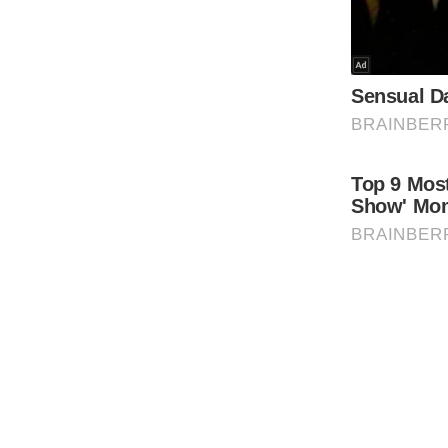
Code Of Ethics
RSS
Our Team
Expert Panel
Loksabhachunav
Android App