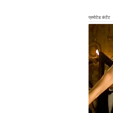
ऑडियो
इंफ़ोग्राफ़िक
राज्यों से
शहरों से
वेब स्टोरी
कार्टून
Short
Videos
iOS App
About us
Contact Editor
Advertise
Privacy Policy
Grievance
Redressal