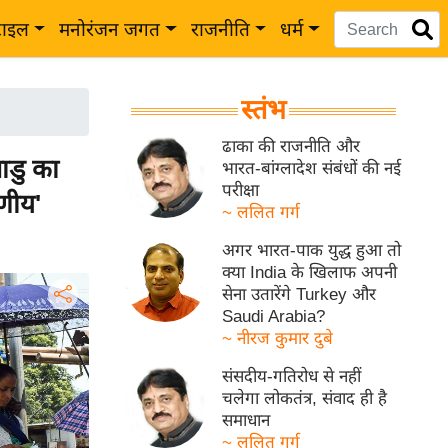
टाइल
मनोरंजन जगत
राजनीति
धर्म
स्तंभ
ढाका की राजनीति और
डु का
भारत-बांग्लादेश संबंधों की नई
परीक्षा
णीय'
~ ललित गर्ग
अगर भारत-पाक युद्ध हुआ तो
क्या India के खिलाफ अपनी
सेना उतारेंगे Turkey और
Saudi Arabia?
~ नीरज कुमार दुबे
संसदीय-गतिरोध से नहीं
चलेगा लोकतंत्र, संवाद ही है
समाधान
~ ललित गर्ग