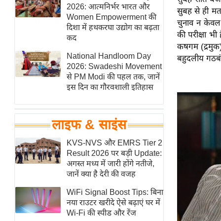
हॉलीवुड
2026: आत्मनिर्भर भारत और
सुबह से ही मत
Women Empowerment की
फिल्म समीक्षा
चुनाव न केवल प
दिशा में हथकरघा उद्योग का बढ़ता
की परीक्षा भी 
Breaking
कद
कषगम (द्रमुक
News
National Handloom Day
बहुदलीय गठबंध
लाइफस्टाइल
2026: Swadeshi Movement
से PM Modi की पहल तक, जानें
टेक्नॉलॉजी
इस दिन का गौरवशाली इतिहास
ब्यूटी/फैशन
घरेलू नुस्खे
लाइफ & साइंस
पर्यटन स्थल
फिटनेस मंत्रा
KVS-NVS और EMRS Tier 2
Result 2026 पर बड़ी Update:
रिलेशनशिप
अगस्त मध्य में जारी होंगे नतीजे,
राजनीति
जानें क्या है देरी की वजह
विश्लेषण
WiFi Signal Boost Tips: बिना
समसामयिक
नया राउटर खरीदे ऐसे बढ़ाएं घर में
Wi-Fi की स्पीड और रेंज
मातृभूमि