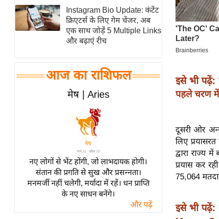
Instagram Bio Update: कंटेंट
स्तंभ
क्रिएटर्स के लिए गेम चेंजर, अब
एम.
एक साथ जोड़ें 5 Multiple Links
आर.
और बढ़ाएं रीच
आई.
चाय पर
आज का राशिफल
इसे भी पढ़ें:
समीक्षा
पहले चरण मे
मेष | Aries
धर्म
ज्योतिष
प्रभु
दूसरी ओर अन्
महिमा/
लिए प्रयासरत 
धर्मस्थल
द्वारा राज्य 
नए लोगों से भेंट होंगी, जो लाभदायक होगी।
प्रयास कर रही
व्रत
संतान की प्रगति से सुख और प्रसन्नता।
75,064 मतदान 
त्योहार
मनमर्जी नहीं चलेगी, मर्यादा में रहें। धन प्राप्ति
के नए साधन बनेंगे।
राशिफल
और पढ़ें
इसे भी पढ़ें:
विशेष