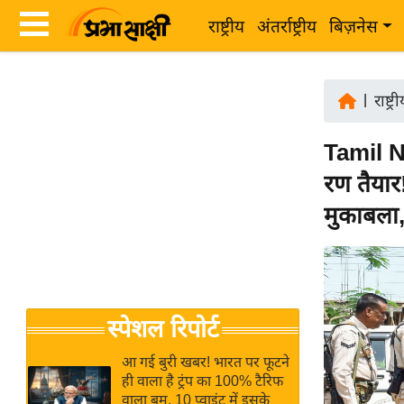
राष्ट्रीय
अंतर्राष्ट्रीय
बिज़नेस
Latest
ता
News
|
राष्ट्र
ज़ा
in
ख
Tamil N
Hindi
ब
रण तैयार
र
Hindi
मुकाबला
राष्ट्रीय
News
अंतर्राष्ट्रीय
Live
बिज़नेस
उद्योग
Breaking
स्पेशल रिपोर्ट
जगत
News in
विशेषज्ञ
Hindi
आ गई बुरी खबर! भारत पर फूटने
राय
ही वाला है ट्रंप का 100% टैरिफ
वाला बम, 10 प्वाइंट में इसके