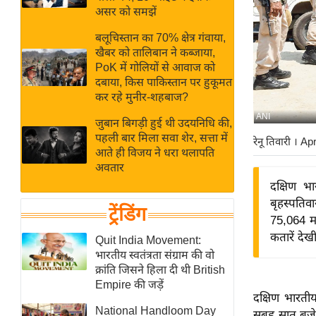
बजट
Hindi
असर को समझें
खेल
News
बलूचिस्तान का 70% क्षेत्र गंवाया,
क्रिकेट
खैबर को तालिबान ने कब्जाया,
Hindi
IPL
PoK में गोलियों से आवाज को
दबाया, किस पाकिस्तान पर हुकूमत
Videos
2026
कर रहे मुनीर-शहबाज?
क्राइम
ANI
जुबान बिगड़ी हुई थी उदयनिधि की,
ई-पेपर
पहली बार मिला सवा शेर, सत्ता में
रेनू तिवारी
। Ap
मिसाल बेमिसाल
आते ही विजय ने धरा थलापति
अवतार
शख्सियत
दक्षिण भा
यंग इंडिया
बृहस्पतिव
ट्रेंडिंग
साहित्य जगत
75,064 मत
कतारें देखी
ऑटो वर्ल्ड
Quit India Movement:
भारतीय स्वतंत्रता संग्राम की वो
न्यूज ब्रीफ
क्रांति जिसने हिला दी थी British
मनोरंजन जगत
Empire की जड़ें
दक्षिण भारतीय
बॉलीवुड
National Handloom Day
सुबह सात बजे 