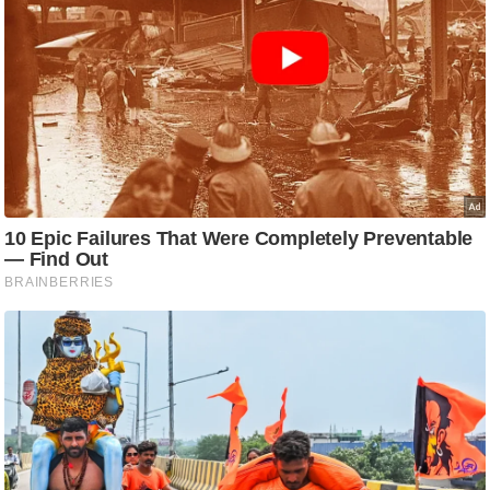
ट
ने
स
मं
त्रा
रि
ले
श
न
शि
प
रा
ज
नी
ति
वि
श्ले