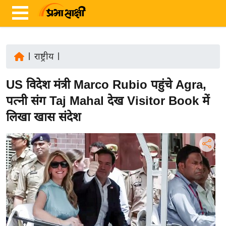
|
राष्ट्रीय
|
ता
US विदेश मंत्री Marco Rubio पहुंचे Agra,
ज़ा
ख
पत्नी संग Taj Mahal देख Visitor Book में
ब
लिखा खास संदेश
र
रा
ष्ट्री
य
अं
त
र्रा
ष्ट्री