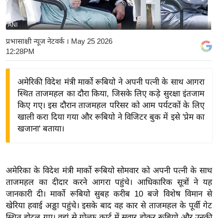
य
बि
ANI
ज़
प्रभासाक्षी न्यूज नेटवर्क
। May 25 2026
ने
12:28PM
स
उ
अमेरिकी विदेश मंत्री मार्को रूबियो ने अपनी पत्नी के साथ आगरा
द्यो
स्थित ताजमहल का दौरा किया, जिसके लिए कड़े सुरक्षा इंतजाम
ग
किए गए। इस दौरान ताजमहल परिसर को आम पर्यटकों के लिए
ज
खाली करा दिया गया और रूबियो ने विजिटर बुक में इसे 'प्रेम का
खजाना' बताया।
ग
त
वि
शे
अमेरिका के विदेश मंत्री मार्को रूबियो सोमवार को अपनी पत्नी के साथ
ताजमहल का दीदार करने आगरा पहुंचे। आधिकारिक सूत्रों ने यह
ष
जानकारी दी। मार्को रूबियो सुबह करीब 10 बजे विशेष विमान से
ज्ञ
खेरिया हवाई अड्डा पहुंचे। इसके बाद वह कार से ताजमहल के पूर्वी गेट
रा
स्थित होटल गए। वहां से गोल्फ कार्ट में सवार होकर रूबियो और उनकी