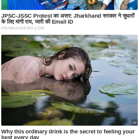
ति
ष
प्र
भु
म
हि
मा
/
ध
र्म
स्थ
ल
व्र
त
त्यो
हा
र