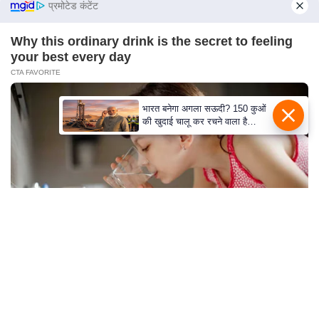
प्रमोटेड कंटेंट
C
o
Why this ordinary drink is the secret to feeling
your best every day
n
CTA FAVORITE
t
a
भारत बनेगा अगला सऊदी? 150 कुओं
c
की खुदाई चालू कर रचने वाला है
t
इतिहास
E
d
i
t
o
r
A
10 World Cup 2026 Facts Every Football Fan
d
Should Know
v
BRAINBERRIES