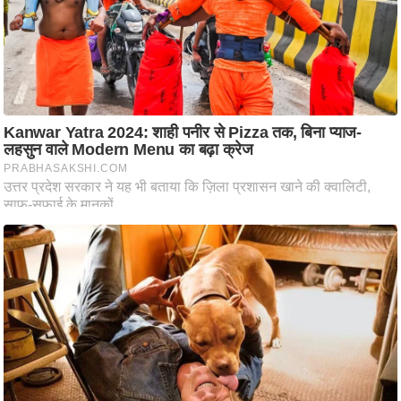
ष
ण
स
म
सा
म
यि
क
मा
तृ
भू
मि
स्तं
भ
ए
म
.