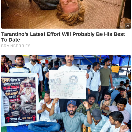
आ
र
.
आ
ई
.
चा
य
प
र
स
मी
क्षा
ध
र्म
ज्यो