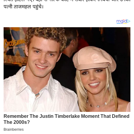
य
पत्नी ताजमहल पहुंचे।
ब
ज
ट
खे
ल
क्रि
के
ट
I
P
L
2
0
2
6
क्रा