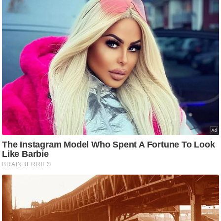
/
फै
श
न
घ
रे
लू
नु
स्खे
प
र्य
ट
न
स्थ
ल
फि