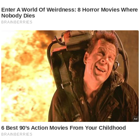
ड
हॉ
ली
वु
ड
फि
ल्म
स
मी
क्षा
B
r
e
a
k
i
n