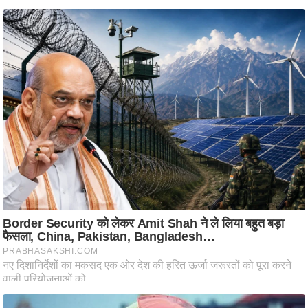
g
N
e
w
s
ला
इ
फ
स्टा
इ
ल
टे
क्नॉ
लॉ
जी
ब्यू
टी