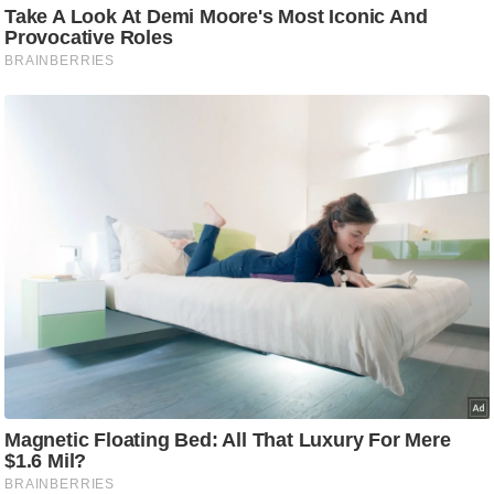
र्ल्ड
न्यू
ज
ब्री
फ
म
नो
रं
ज
न
ज
ग
त
बॉ
ली
वु