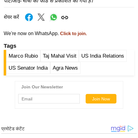
पीटीआई-भाषा की फीड से प्रकाशित की गयी है।
ख्सि
य
शेयर करें
त
यं
We're now on WhatsApp.
Click to join.
ग
इं
Tags
डि
Marco Rubio
Taj Mahal Visit
US India Relations
या
US Senator India
Agra News
सा
हि
त्य
ज
ग
त
ऑ
टो
व