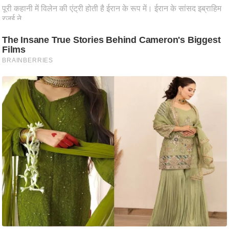
ति
ष
प्र
भु
म
हि
मा
/
ध
र्म
स्थ
ल
व्र
त
त्यो
हा
र