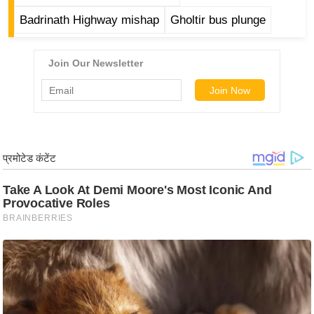
ड
Badrinath Highway mishap
Gholtir bus plunge
हॉ
ली
वु
ड
फि
ल्म
स
मी
क्षा
B
r
e
a
k
i
n