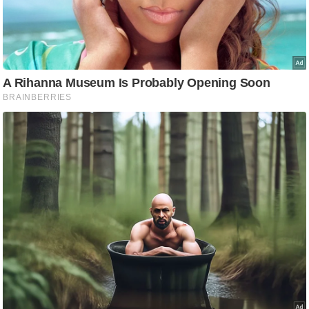
ष
ण
स
म
सा
म
यि
क
मा
तृ
भू
मि
स्तं
भ
ए
म
.