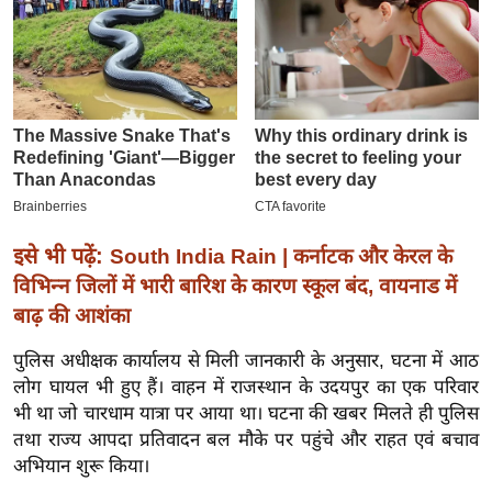
इ
म
ई
-
पे
प
र
मि
इसे भी पढ़ें:
South India Rain | कर्नाटक और केरल के
सा
विभिन्न जिलों में भारी बारिश के कारण स्कूल बंद, वायनाड में
ल
बाढ़ की आशंका
बे
पुलिस अधीक्षक कार्यालय से मिली जानकारी के अनुसार, घटना में आठ
मि
लोग घायल भी हुए हैं। वाहन में राजस्थान के उदयपुर का एक परिवार
सा
भी था जो चारधाम यात्रा पर आया था। घटना की खबर मिलते ही पुलिस
ल
तथा राज्य आपदा प्रतिवादन बल मौके पर पहुंचे और राहत एवं बचाव
अभियान शुरू किया।
श