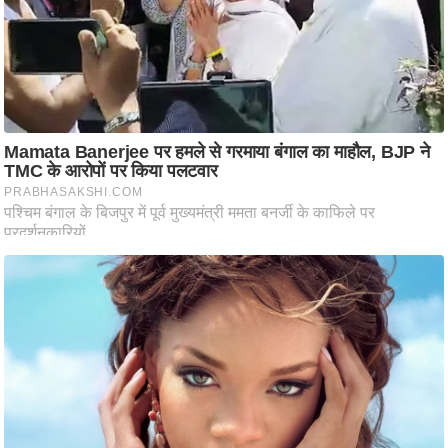
ट
ने
स
मं
त्रा
रि
ले
श
न
शि
प
रा
ज
नी
ति
वि
श्ले