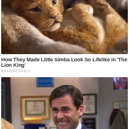
g
N
e
w
s
ला
इ
फ
स्टा
इ
ल
टे
क्नॉ
लॉ
जी
ब्यू
टी