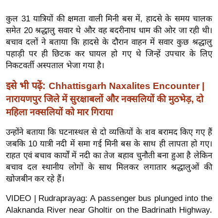
ख्सि
य
कुल 31 यात्रियों की क्षमता वाली मिनी बस में, हादसे के समय चालक
त
समेत 20 श्रद्धालु सवार थे और वह बदरीनाथ धाम की ओर जा रही थी।
बचाव दलों ने बताया कि हादसे के दौरान वाहन में सवार कुछ श्रद्धालु
यं
पहाड़ी पर ही छिटक कर घायल हो गए थे जिन्हें उपचार के लिए
ग
निकटवर्ती अस्पताल भेजा गया है।
इं
डि
इसे भी पढ़ें:
Chhattisgarh Naxalites Encounter |
या
नारायणपुर जिले में सुरक्षाबलों और नक्सलियों की मुठभेड़, दो
सा
महिला नक्सलियों को मार गिराया
हि
उन्होंने बताया कि घटनास्थल से दो व्यक्तियों के शव बरामद किए गए हैं
त्य
जबकि 10 यात्री नदी में समा गई मिनी बस के साथ ही लापता हो गए।
ज
राहत एवं बचाव कार्यों में नदी का तेज बहाव चुनौती बना हुआ है लेकिन
ग
बचाव दल स्थानीय लोगों के साथ मिलकर लगातार श्रद्धालुओं की
त
खोजबीन कर रहे हैं।
ऑ
VIDEO | Rudraprayag: A passenger bus plunged into the
टो
Alaknanda River near Gholtir on the Badrinath Highway.
व