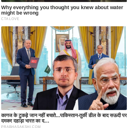
आ
र
.
आ
ई
.
चा
य
प
र
स
मी
क्षा
ध
र्म
ज्यो