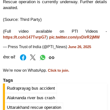
Rescue operation is currently underway. Further details
र्ल्ड
awaited.
न्यू
ज
(Source: Third Party)
ब्री
फ
(Full video available on PTI Videos -
)
https://t.co/n147TvrpG7
pic.twitter.com/yxDirR2jMW
म
नो
— Press Trust of India (@PTI_News)
June 26, 2025
रं
ज
शेयर करें
न
ज
We're now on WhatsApp.
Click to join.
ग
Tags
त
Rudraprayag bus accident
बॉ
ली
Alaknanda river bus crash
वु
Uttarakhand rescue operation