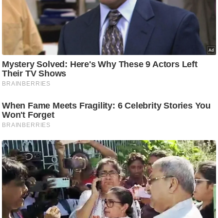
/
फै
श
न
घ
रे
लू
नु
स्खे
प
र्य
ट
न
स्थ
ल
फि