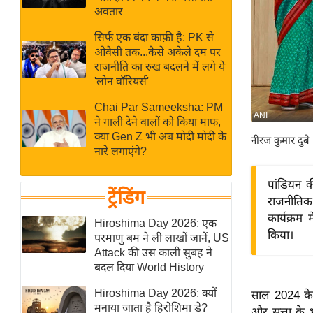
बजट
Hindi
अवतार
खेल
News
सिर्फ एक बंदा काफ़ी है: PK से
क्रिकेट
ओवैसी तक...कैसे अकेले दम पर
Hindi
IPL
राजनीति का रुख बदलने में लगे ये
'लोन वॉरियर्स'
Videos
2026
क्राइम
Chai Par Sameeksha: PM
ANI
ने गाली देने वालों को किया माफ,
ई-पेपर
क्या Gen Z भी अब मोदी मोदी के
नीरज कुमार दुबे
मिसाल बेमिसाल
नारे लगाएंगे?
शख्सियत
पांडियन क
यंग इंडिया
ट्रेंडिंग
राजनीतिक
साहित्य जगत
कार्यक्रम
Hiroshima Day 2026: एक
किया।
ऑटो वर्ल्ड
परमाणु बम ने ली लाखों जानें, US
Attack की उस काली सुबह ने
न्यूज ब्रीफ
बदल दिया World History
मनोरंजन जगत
Hiroshima Day 2026: क्यों
साल 2024 के
बॉलीवुड
मनाया जाता है हिरोशिमा डे?
और सत्ता के भ