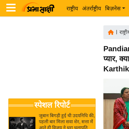
राष्ट्रीय
अंतर्राष्ट्रीय
बिज़नेस
Latest
ता
News
|
राष्ट्र
ज़ा
in
ख
Pandian
Hindi
ब
प्यार, क
र
Hindi
Karthi
राष्ट्रीय
News
अंतर्राष्ट्रीय
Live
बिज़नेस
उद्योग
Breaking
स्पेशल रिपोर्ट
जगत
News in
विशेषज्ञ
Hindi
जुबान बिगड़ी हुई थी उदयनिधि की,
राय
पहली बार मिला सवा शेर, सत्ता में
आते ही विजय ने धरा थलापति