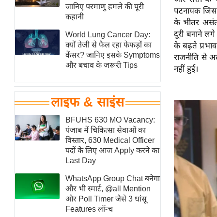
हॉलीवुड
जानिए परमाणु हमले की पूरी
पटनायक जिस त
कहानी
फिल्म समीक्षा
के भीतर असंत
दूरी बनाने लग
World Lung Cancer Day:
Breaking
क्यों तेजी से फैल रहा फेफड़ों का
के बढ़ते प्रभा
News
कैंसर? जानिए इसके Symptoms
राजनीति से अ
लाइफस्टाइल
और बचाव के जरूरी Tips
नहीं हुई।
टेक्नॉलॉजी
ब्यूटी/फैशन
लाइफ & साइंस
घरेलू नुस्खे
BFUHS 630 MO Vacancy:
पर्यटन स्थल
पंजाब में चिकित्सा सेवाओं का
फिटनेस मंत्रा
विस्तार, 630 Medical Officer
पदों के लिए आज Apply करने का
रिलेशनशिप
Last Day
राजनीति
WhatsApp Group Chat बनेगा
विश्लेषण
और भी स्मार्ट, @all Mention
समसामयिक
और Poll Timer जैसे 3 धांसू
Features लॉन्च
मातृभूमि