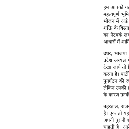
हम आपको यह भ
Code Of Ethics
महत्वपूर्ण भू
RSS
भोजन में अंड
Our Team
शक्ति के विस्त
Expert Panel
का नेटवर्क 
आधारों में शा
Loksabhachunav
Android App
उधर, भाजपा न
प्रदेश अध्यक्
देखा जाये तो
करना है। पार्
पुनर्गठन की र
लेकिन उनकी प
के कारण उनकी 
बहरहाल, राजन
है। एक तो यह
अपनी पुरानी 
चाहती है। आन