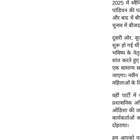
विश्लेषण
2025 में स्वै
पांडियन की पत्
ट्रेंडिंग
और बाद में 
चुनाव में बीजद
Q
u
दूसरी ओर, सु
i
शुरू हो गई थीं
c
भविष्य के ने
k
शांत करते हुए 
L
एक सामान्य सद
i
जाएगा। नवीन 
n
महिलाओं के ल
k
वहीं पार्टी 
s
प्रशासनिक अधि
विधानसभा
ओडिशा की जनत
चुनाव
कार्यकर्ताओं
दोहराया।
फोटो
वीडियो
हम आपको यह 