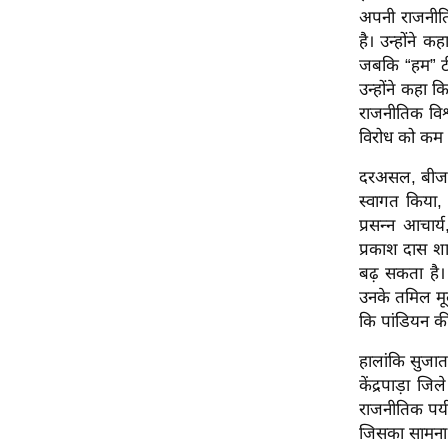
अपनी राजनीतिक
ऑडियो
है। उन्होंने क
इंफ़ोग्राफ़िक
जबकि “हम” टी
राज्यों से
उन्होंने कहा 
राजनीतिक विश
शहरों से
विरोध को कम 
वेब स्टोरी
कार्टून
दरअसल, बीजद 
स्वागत किया, 
Short
प्रसन्न आचार्य
Videos
प्रकाश दास शा
iOS App
बढ़ सकता है।
About us
उनके तमिल मूल
कि पांडियन की
Contact Editor
Advertise
हालांकि सुजा
केंद्रपाड़ा ज
Privacy Policy
राजनीतिक पर्
Grievance
जिसका सामना प
Redressal