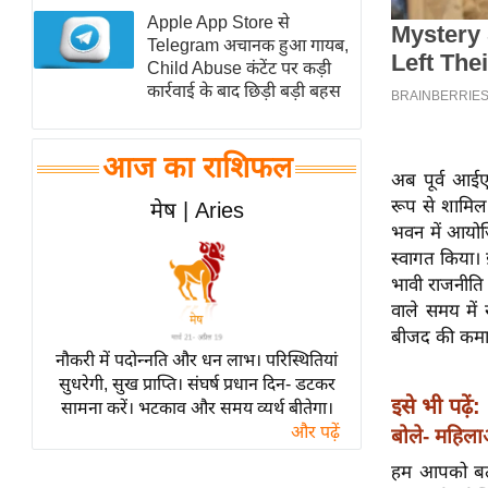
Apple App Store से
स्तंभ
Telegram अचानक हुआ गायब,
एम.
Child Abuse कंटेंट पर कड़ी
आर.
कार्रवाई के बाद छिड़ी बड़ी बहस
आई.
चाय पर
आज का राशिफल
समीक्षा
अब पूर्व आईए
रूप से शामिल
मेष | Aries
धर्म
भवन में आयोजि
ज्योतिष
स्वागत किया। 
प्रभु
भावी राजनीति 
महिमा/
वाले समय में 
बीजद की कमान
धर्मस्थल
नौकरी में पदोन्नति और धन लाभ। परिस्थितियां
व्रत
सुधरेगी, सुख प्राप्ति। संघर्ष प्रधान दिन- डटकर
त्योहार
इसे भी पढ़ें:
सामना करें। भटकाव और समय व्यर्थ बीतेगा।
और पढ़ें
राशिफल
बोले- महिला
विशेष
हम आपको बता