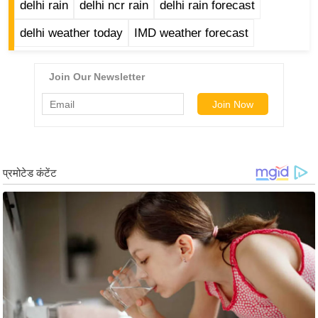
delhi rain
delhi ncr rain
delhi rain forecast
g
N
delhi weather today
IMD weather forecast
e
w
s
ला
इ
फ
स्टा
इ
ल
टे
क्नॉ
लॉ
जी
ब्यू
टी