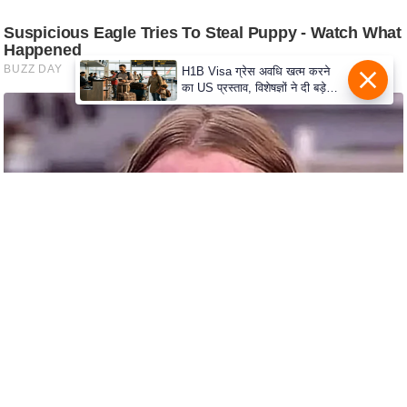
S
O
u
H1B Visa ग्रेस अवधि खत्म करने
r
का US प्रस्ताव, विशेषज्ञों ने दी बड़े
T
विस्थापन की चेतावनी
e
a
m
E
x
p
e
r
t
P
a
n