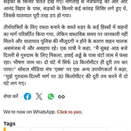
ड
सड़कों के किनारे चलते देखे गए। नांगलोई से नजफगढ़ की ओर और
आनंद विहार के पास, सड़कों के किनारे कई कांवड़ शिविर लगे हुए थे,
हॉ
जिससे यातायात पूरी तरह ठप हो गया।
ली
वु
तीर्थयात्रियों के लिए रास्ता बनाने के वास्ते शहर के कई हिस्सों में वाहनों
ड
का मार्ग परिवर्तित किया गया, लेकिन वास्तविक समय पर जानकारी नहीं
फि
मिलने और यातायात पुलिस की मौजूदगी न होने के कारण वाहन चालक
ल्म
असमंजस में और असहाय रहे। एक यात्री ने कहा, ‘‘मैं सुबह आठ बजे
दिल्ली से गुरुग्राम के लिए निकला, हवाई अड्डे के पास घंटों जाम में फंसा
स
रहा। भीषण जाम था। दो घंटे में सिर्फ 18 किलोमीटर ही दूरी तय कर
मी
पाया।’’ सोशल मीडिया मंच ‘एक्स’ पर एक अन्य उपयोगकर्ता ने कहा,
क्षा
‘‘मुझे गुरुग्राम-दिल्ली मार्ग पर 30 किलोमीटर की दूरी तय करने में दो
B
घंटे लग गए।
r
e
शेयर करें
a
k
We're now on WhatsApp.
Click to join.
i
Tags
n