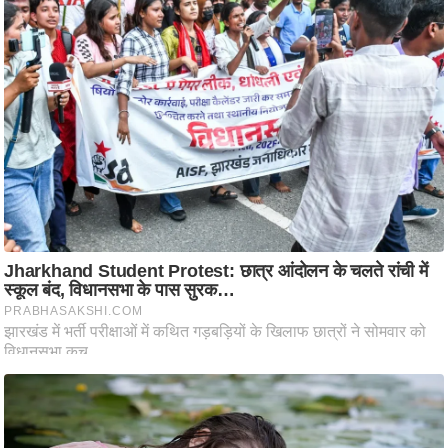
आ
र
.
आ
ई
.
चा
य
प
र
स
मी
क्षा
ध
र्म
ज्यो