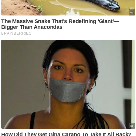
ट
ने
स
मं
त्रा
रि
ले
श
न
शि
प
रा
ज
नी
ति
वि
श्ले