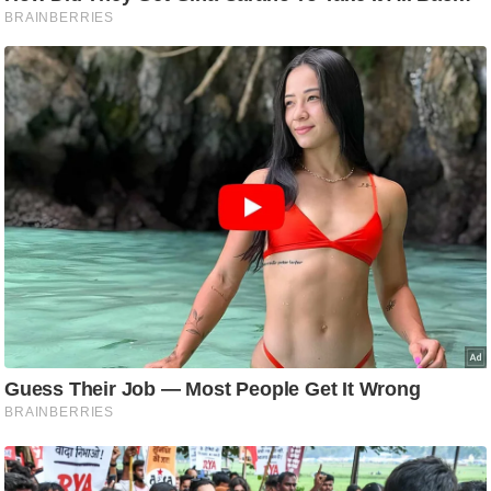
ष
ण
स
म
सा
म
यि
क
मा
तृ
भू
मि
स्तं
भ
ए
म
.