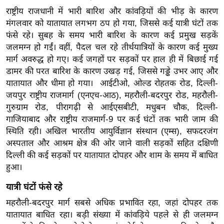
र्ल्ड
राष्ट्रीय राजधानी में भारी बारिश और कांवड़ियों की भीड़ के कारण
मंगलवार को यातायात लगभग ठप हो गया, जिससे कई यात्री घंटों तक
न्यू
फंसे रहे। सुबह के समय भारी बारिश के कारण कई प्रमुख सड़कें
ज
जलमग्न हो गईं। वहीं, पैदल चल रहे तीर्थयात्रियों के कारण कई मुख्य
ब्री
मार्ग अवरुद्ध हो गए। कई जगहों पर सड़कों पर हाल ही में बिछाई गई
फ
डामर की परत बारिश के कारण उखड़ गई, जिससे गड्ढे उभर आए और
म
यातायात और धीमा हो गया। आईटीओ, ओल्ड रोहतक रोड, दिल्ली-
नो
जयपुर राष्ट्रीय राजमार्ग (एनएच-आठ), महरौली-बदरपुर रोड, महरौली-
रं
गुरुग्राम रोड, पीरागढ़ी से आईएसबीटी, मधुबन चौक, दिल्ली-
ज
गाजियाबाद और राष्ट्रीय राजमार्ग-9 पर कई घंटों तक भारी जाम की
न
स्थिति रही। अखिल भारतीय आयुर्विज्ञान संस्थान (एम्स), सफदरजंग
ज
अस्पताल और आश्रम क्षेत्र की ओर जाने वाली सड़कों सहित दक्षिणी
दिल्ली की कई सड़कों पर यातायात दोपहर और शाम के समय में बाधित
ग
हुआ।
त
बॉ
यात्री घंटों फंसे रहे
ली
महरौली-बदरपुर मार्ग सबसे अधिक प्रभावित रहा, जहां दोपहर तक
वु
यातायात बाधित रहा। बड़ी संख्या में कांवड़िये पहले से ही जलमग्न