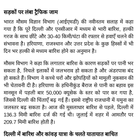
ख्सि
य
सड़कों पर लंबा ट्रैफिक जाम
त
भारत मौसम विज्ञान विभाग (आईएमडी) की नवीनतम सलाह में कहा
यं
गया है कि पूरे दिल्ली और एनसीआर में मध्यम से भारी बारिश, हल्की
ग
गरज के साथ छींटे और 30-40 किमी/घंटा की रफ्तार से हवाएँ चलने की
इं
संभावना है। हरियाणा, राजस्थान और उत्तर प्रदेश के कुछ हिस्सों में भी
दिन भर हल्की से मध्यम बारिश होने का अनुमान है।
डि
या
मौसम विभाग ने कहा कि लगातार बारिश के कारण सड़कों पर पानी भर
सा
सकता है, निचले इलाकों में जलभराव हो सकता है और अंडरपास बंद
हि
हो सकते हैं। विभाग ने कच्चे घरों और झोपड़ियों को मामूली नुकसान की
त्य
भी चेतावनी दी है। हरियाणा के हथिनीकुंड बैराज से पानी का बहाव इस
ज
मानसून में पहली बार 50,000 क्यूसेक के स्तर को पार कर गया है,
जिससे दिल्ली की चिंताएँ बढ़ गई हैं। इससे राष्ट्रीय राजधानी में यमुना का
ग
जलस्तर बढ़ सकता है। आज की मूसलाधार बारिश से पहले, दिल्ली में
त
136.3 मिमी बारिश दर्ज की गई थी। जुलाई में शहर में आमतौर पर
ऑ
209.7 मिमी बारिश होती है।
टो
व
दिल्ली में बारिश और कांवड़ यात्रा के चलते यातायात बाधित