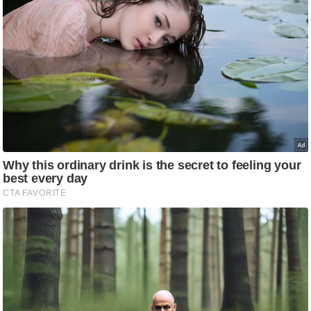
ति
ष
प्र
भु
म
हि
मा
/
ध
र्म
स्थ
ल
व्र
त
त्यो
हा
र