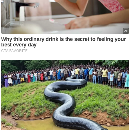
/
फै
श
न
घ
रे
लू
नु
स्खे
प
र्य
ट
न
स्थ
ल
फि