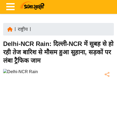
|
राष्ट्रीय
|
ता
Delhi-NCR Rain: दिल्ली-NCR में सुबह से हो
ज़ा
ख
रही तेज बारिश से मौसम हुआ सुहाना, सड़कों पर
ब
लंबा ट्रैफिक जाम
र
रा
ष्ट्री
य
अं
त
र्रा
ष्ट्री