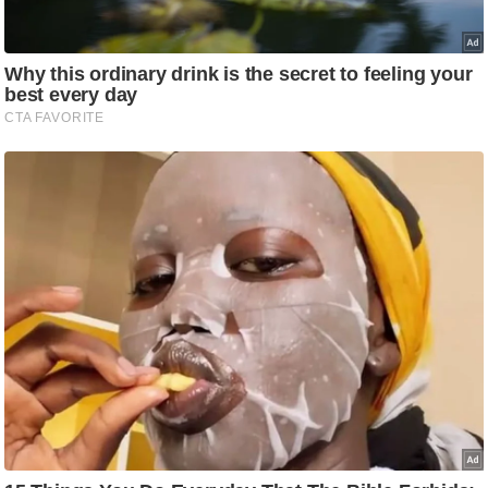
g
N
e
w
s
ला
इ
फ
स्टा
इ
ल
टे
क्नॉ
लॉ
जी
ब्यू
टी