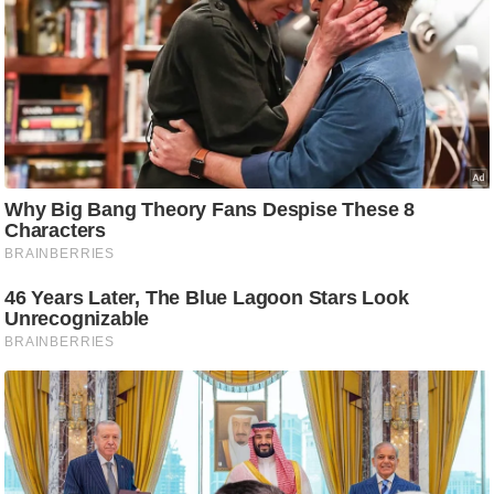
आ
र
.
आ
ई
.
चा
य
प
र
स
मी
क्षा
ध
र्म
ज्यो