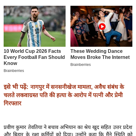
इ
म
ई
-
पे
प
र
मि
सा
ल
इसे भी पढ़ें:
नागपुर में सनसनीखेज मामला, अवैध संबंध के
चलते लकवाग्रस्त पति की हत्या के आरोप में पत्नी और प्रेमी
बे
गिरफ्तार
मि
सा
ल
प्रवीण कुमार तेवतिया ने बचाव अभियान का श्रेय खुद सहित उत्तर प्रदेश
श
और बिहार के रक्षा कर्मियों को दिया। उन्होंने कहा कि मैंने स्थिति को