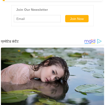
ड
हॉ
ली
वु
ड
फि
ल्म
स
मी
क्षा
B
r
e
a
k
i
n