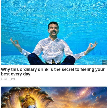
ट
ने
स
मं
त्रा
रि
ले
श
न
शि
प
रा
ज
नी
ति
वि
श्ले