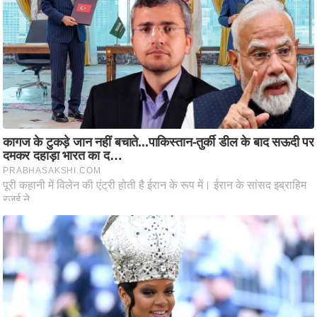
ति
ष
प्र
भु
म
हि
मा
/
ध
र्म
स्थ
ल
व्र
त
त्यो
हा
र