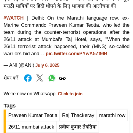
र्ल्ड
मराठी भाषियों पर हिंदी थोपने के लिए भाजपा की आलोचना की।
न्यू
| Delhi: On the Marathi language row, ex-
#WATCH
ज
Marine Commando Praveen Kumar Teotia, who led the
ब्री
team during the counter-terrorist operations after the
फ
26/11 attack at Mumbai's Taj Hotel, says, "When the
म
26/11 terrorist attack happened, their (MNS) so-called
warriors hid and…
pic.twitter.com/PYwA5Zt9IB
नो
रं
— ANI (@ANI)
July 6, 2025
ज
न
शेयर करें
ज
ग
We're now on WhatsApp.
Click to join.
त
Tags
बॉ
Praveen Kumar Teotia
Raj Thackeray
marathi row
ली
वु
26/11 mumbai attack
प्रवीण कुमार तेवतिया