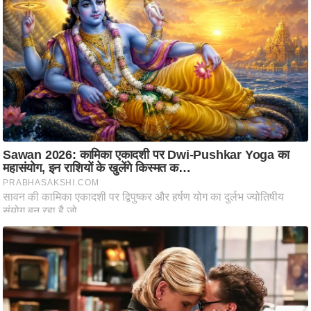
ष
ण
स
म
सा
म
यि
क
मा
तृ
भू
मि
स्तं
भ
ए
म
.