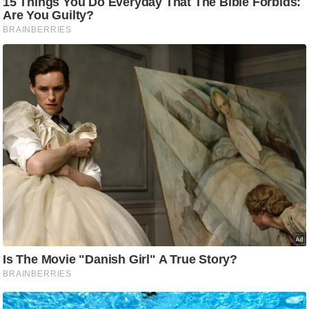
/
फै
श
न
घ
रे
लू
नु
स्खे
प
र्य
ट
न
स्थ
ल
फि