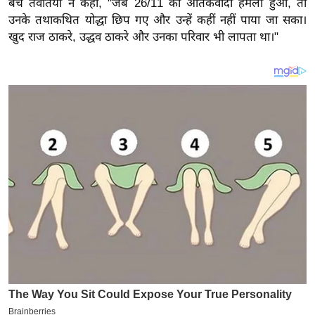
बचे तेवतिया ने कहा, "जब 26/11 का आतंकवादी हमला हुआ, तो
य
उनके तथाकथित योद्धा छिप गए और उन्हें कहीं नहीं पाया जा सका।
ब
खुद राज ठाकरे, उद्धव ठाकरे और उनका परिवार भी लापता था।"
ज
ट
खे
ल
क्रि
के
ट
I
P
L
2
0
2
6
क्रा