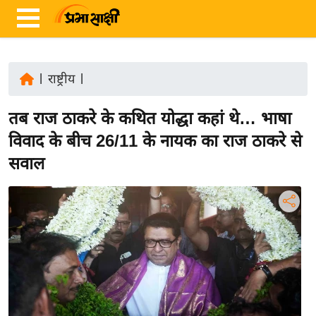
|
राष्ट्रीय
|
ता
तब राज ठाकरे के कथित योद्धा कहां थे… भाषा
ज़ा
ख
विवाद के बीच 26/11 के नायक का राज ठाकरे से
ब
सवाल
र
रा
ष्ट्री
य
अं
त
र्रा
ष्ट्री