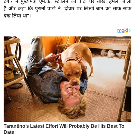
टैगोर ने मुख्यमंत्री एम.के. स्टालिन की पार्टी पर तीखा हमला बोला
य
है
और कहा कि पुरानी पार्टी ने "दीवार पर लिखी बात को साफ-साफ
ब
देख लिया था"।
ज
ट
खे
ल
क्रि
के
ट
I
P
L
2
0
2
6
क्रा