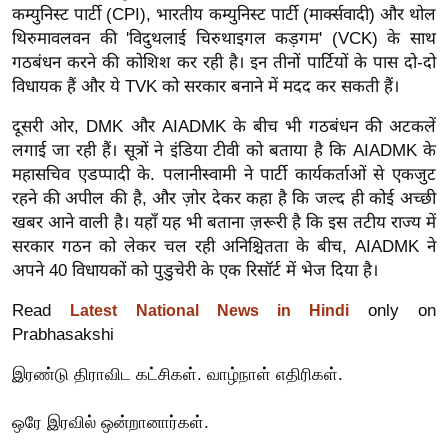
कम्युनिस्ट पार्टी (CPI), भारतीय कम्युनिस्ट पार्टी (मार्क्सवादी) और थोल
र्ल्ड
थिरुमावलवन की 'विदुथलाई चिरुथाइगल कड़गम' (VCK) के साथ
न्यू
गठबंधन करने की कोशिश कर रही है। इन तीनों पार्टियों के पास दो-दो
ज
विधायक हैं और ये TVK को सरकार बनाने में मदद कर सकती हैं।
ब्री
फ
दूसरी ओर, DMK और AIADMK के बीच भी गठबंधन की अटकलें
लगाई जा रही हैं। सूत्रों ने इंडिया टीवी को बताया है कि AIADMK के
म
महासचिव एडप्पादी के. पलानीस्वामी ने पार्टी कार्यकर्ताओं से एकजुट
नो
रहने की अपील की है, और ज़ोर देकर कहा है कि जल्द ही कोई अच्छी
रं
खबर आने वाली है। यहाँ यह भी बताना ज़रूरी है कि इस तटीय राज्य में
ज
सरकार गठन को लेकर चल रही अनिश्चितता के बीच, AIADMK ने
न
अपने 40 विधायकों को पुडुचेरी के एक रिसॉर्ट में भेज दिया है।
ज
Read
only on
Latest National News in Hindi
ग
Prabhasakshi
त
बॉ
இரண்டு திராவிட கட்சிகள். வாழ்நாள் எதிரிகள்.
ली
वु
ஒரே இரவில் ஒன்றானார்கள்.