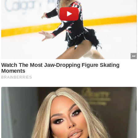
/
फै
श
न
घ
रे
लू
नु
स्खे
प
र्य
ट
न
स्थ
ल
फि