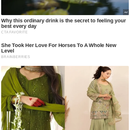
ष
ण
स
म
सा
म
यि
क
मा
तृ
भू
मि
स्तं
भ
ए
म
.