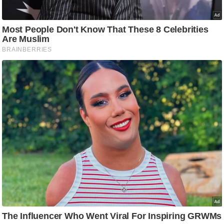
ति
ष
प्र
भु
म
हि
मा
/
ध
र्म
स्थ
ल
व्र
त
त्यो
हा
र