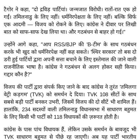
ख्सि
टैगोर ने कहा, "दो द्रविड़ पार्टियां। जन्मजात विरोधी। रातों-रात एक हो
य
गईं। तमिलनाडु के लिए नहीं। धर्मनिरपेक्षता के लिए नहीं। बल्कि सिर्फ
त
एक आदमी — विजय को रोकने के लिए। कांग्रेस ने दीवार पर लिखी
यं
बात को साफ-साफ देख लिया था। और गठबंधन से बाहर हो गई।"
ग
इं
उन्होंने आगे कहा, "आप RSS/BJP की 'B-टीम' के साथ गठबंधन
करके भी खुद को धर्मनिरपेक्ष नहीं कह सकते। 'स्थिर सरकार' तो बस दो
डि
डरी हुई पार्टियों द्वारा अपनी सत्ता बचाने के लिए इस्तेमाल की जाने वाली
या
राजनीतिक भाषा है। कांग्रेस ने गठबंधन से अलग होकर सही किया।
सा
गद्दार कौन है?"
हि
त्य
विजय की पार्टी द्वारा संपर्क किए जाने के बाद कांग्रेस ने तुरंत 'तमिलगा
वेट्री कड़गम' (TVK) को समर्थन दे दिया। TVK 108 सीटों के साथ
ज
सबसे बड़ी पार्टी बनकर उभरी, जिसमें विजय की दो सीटें भी शामिल हैं।
ग
हालांकि, 234 सदस्यों वाली तमिलनाडु विधानसभा में साधारण बहुमत
त
के लिए किसी भी पार्टी को 118 विधायकों की ज़रूरत होती है।
ऑ
टो
कांग्रेस के पास पांच विधायक हैं, लेकिन उसके समर्थन के बावजूद भी
व
TVK साधारण बहुमत से पीछे रह जाएगी। अब यह पार्टी भारतीय