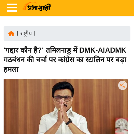
|
राष्ट्रीय
|
ता
'गद्दार कौन है?' तमिलनाडु में DMK-AIADMK
ज़ा
ख
गठबंधन की चर्चा पर कांग्रेस का स्टालिन पर बड़ा
ब
हमला
र
रा
ष्ट्री
य
अं
त
र्रा
ष्ट्री