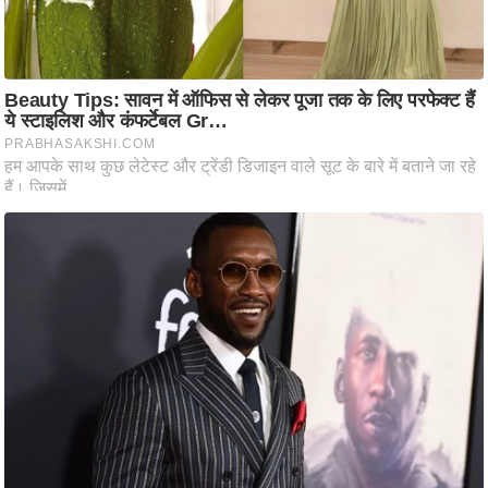
आ
र
.
आ
ई
.
चा
य
प
र
स
मी
क्षा
ध
र्म
ज्यो