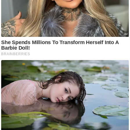
ट
ने
स
मं
त्रा
रि
ले
श
न
शि
प
रा
ज
नी
ति
वि
श्ले