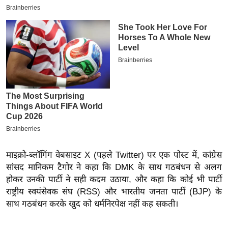
इ
म
ई
-
पे
प
र
मि
सा
ल
माइक्रो-ब्लॉगिंग वेबसाइट X (पहले Twitter) पर एक पोस्ट में, कांग्रेस
बे
सांसद मानिकम टैगोर ने कहा कि DMK के साथ गठबंधन से अलग
मि
होकर उनकी पार्टी ने सही कदम उठाया, और कहा कि कोई भी पार्टी
सा
राष्ट्रीय स्वयंसेवक संघ (RSS) और भारतीय जनता पार्टी (BJP) के
ल
साथ गठबंधन करके खुद को धर्मनिरपेक्ष नहीं कह सकती।
श