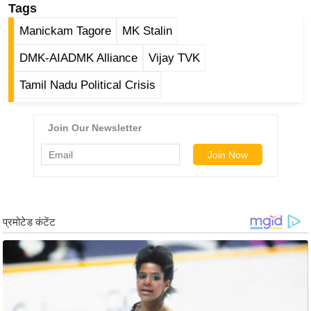
g
Tags
N
Manickam Tagore
MK Stalin
e
DMK-AIADMK Alliance
Vijay TVK
w
s
Tamil Nadu Political Crisis
ला
इ
फ
स्टा
इ
ल
टे
क्नॉ
लॉ
जी
ब्यू
टी