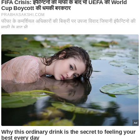
ष
ण
स
म
सा
म
यि
क
मा
तृ
भू
मि
स्तं
भ
ए
म
.