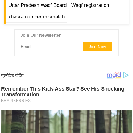
ड
Uttar Pradesh Waqf Board
Waqf registration
हॉ
ली
khasra number mismatch
वु
ड
फि
ल्म
स
मी
क्षा
B
r
e
a
k
i
n