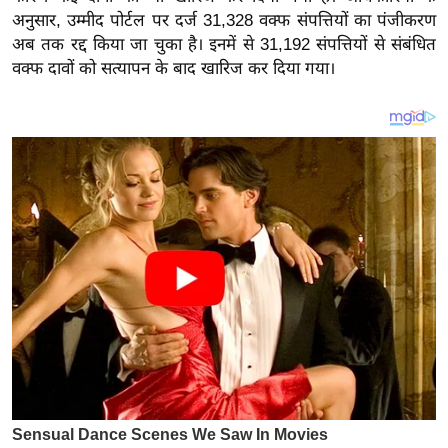
य
अनुसार, उम्मीद पोर्टल पर दर्ज 31,328 वक्फ संपत्तियों का पंजीकरण
ब
अब तक रद्द किया जा चुका है। इनमें से 31,192 संपत्तियों से संबंधित
ज
वक्फ दावों को सत्यापन के बाद खारिज कर दिया गया।
ट
खे
ल
क्रि
के
ट
I
P
L
2
0
2
6
क्रा