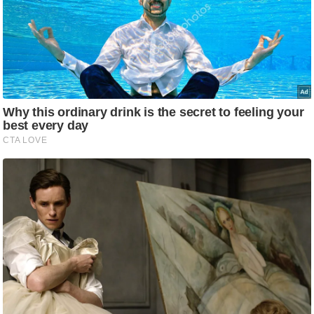
/
फै
श
न
घ
रे
लू
नु
स्खे
प
र्य
ट
न
स्थ
ल
फि