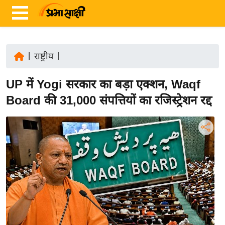
|
राष्ट्रीय
|
ता
UP में Yogi सरकार का बड़ा एक्शन, Waqf
ज़ा
ख
Board की 31,000 संपत्तियों का रजिस्ट्रेशन रद्द
ब
र
रा
ष्ट्री
य
अं
त
र्रा
ष्ट्री