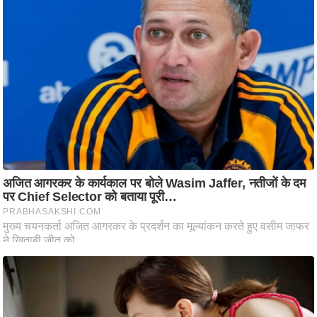
ति
ष
प्र
भु
म
हि
मा
/
ध
र्म
स्थ
ल
व्र
त
त्यो
हा
र