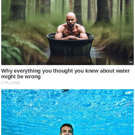
g
N
e
w
s
ला
इ
फ
स्टा
इ
ल
टे
क्नॉ
लॉ
जी
ब्यू
टी