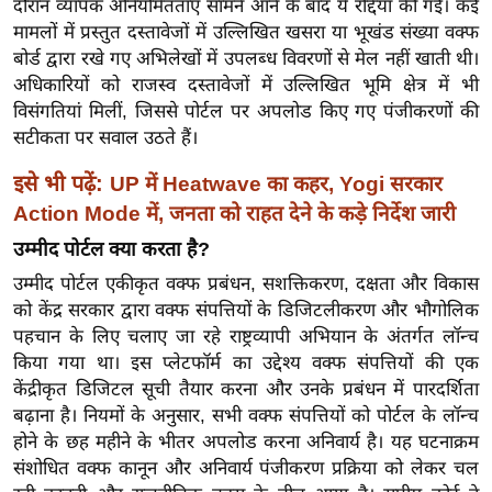
दौरान व्यापक अनियमितताएं सामने आने के बाद ये रद्दियां की गईं। कई
ख्सि
मामलों में प्रस्तुत दस्तावेजों में उल्लिखित खसरा या भूखंड संख्या वक्फ
य
बोर्ड द्वारा रखे गए अभिलेखों में उपलब्ध विवरणों से मेल नहीं खाती थी।
त
अधिकारियों को राजस्व दस्तावेजों में उल्लिखित भूमि क्षेत्र में भी
यं
विसंगतियां मिलीं, जिससे पोर्टल पर अपलोड किए गए पंजीकरणों की
ग
सटीकता पर सवाल उठते हैं।
इं
इसे भी पढ़ें:
UP में Heatwave का कहर, Yogi सरकार
डि
Action Mode में, जनता को राहत देने के कड़े निर्देश जारी
या
सा
उम्मीद पोर्टल क्या करता है?
हि
उम्मीद पोर्टल एकीकृत वक्फ प्रबंधन, सशक्तिकरण, दक्षता और विकास
त्य
को केंद्र सरकार द्वारा वक्फ संपत्तियों के डिजिटलीकरण और भौगोलिक
ज
पहचान के लिए चलाए जा रहे राष्ट्रव्यापी अभियान के अंतर्गत लॉन्च
ग
किया गया था। इस प्लेटफॉर्म का उद्देश्य वक्फ संपत्तियों की एक
केंद्रीकृत डिजिटल सूची तैयार करना और उनके प्रबंधन में पारदर्शिता
त
बढ़ाना है। नियमों के अनुसार, सभी वक्फ संपत्तियों को पोर्टल के लॉन्च
ऑ
होने के छह महीने के भीतर अपलोड करना अनिवार्य है। यह घटनाक्रम
टो
संशोधित वक्फ कानून और अनिवार्य पंजीकरण प्रक्रिया को लेकर चल
व