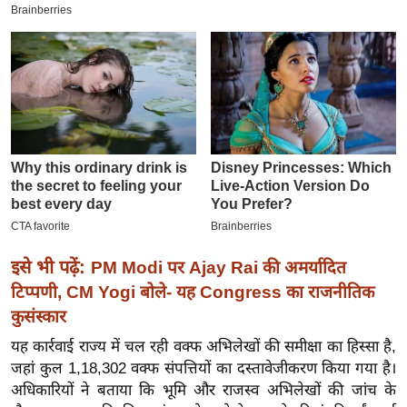
इ
म
ई
-
पे
प
र
मि
सा
ल
इसे भी पढ़ें:
PM Modi पर Ajay Rai की अमर्यादित
बे
टिप्पणी, CM Yogi बोले- यह Congress का राजनीतिक
मि
कुसंस्कार
सा
यह कार्रवाई राज्य में चल रही वक्फ अभिलेखों की समीक्षा का हिस्सा है,
ल
जहां कुल 1,18,302 वक्फ संपत्तियों का दस्तावेजीकरण किया गया है।
श
अधिकारियों ने बताया कि भूमि और राजस्व अभिलेखों की जांच के