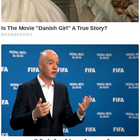
ट
ने
स
मं
त्रा
रि
ले
श
न
शि
प
रा
ज
नी
ति
वि
श्ले