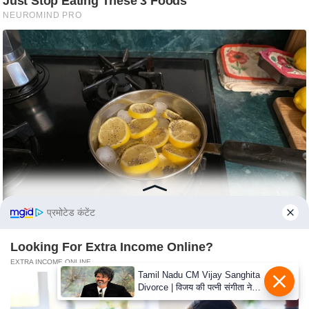
e
r
t
i
s
e
P
r
i
v
a
c
प्रमोटेड कंटेंट
y
P
Looking For Extra Income Online?
o
EXTRA INCOME ONLINE
l
Tamil Nadu CM Vijay Sanghita
Divorce | विजय की पत्नी संगीता ने
i
वापस ली तलाक की अर्जी, कोर्ट ने