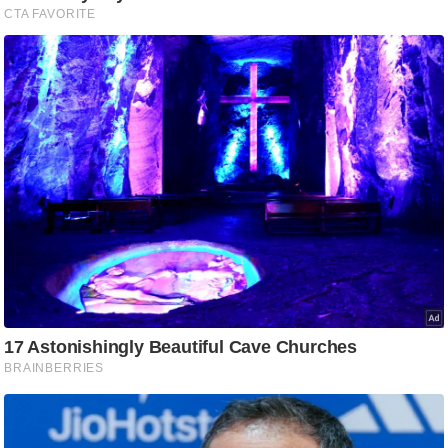
आ
र
.
आ
ई
.
चा
य
प
र
स
मी
क्षा
ध
र्म
ज्यो