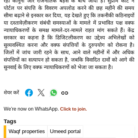
रही कानूनी और राजनीतिक बहस के बीच आया है। सुप्रीम कोर्ट ने
र्ल्ड
पोर्टल पर संपत्ति के विवरण अपलोड करने की छह महीने की समय
न्यू
सीमा बढ़ाने से इनकार कर दिया, यह देखते हुए कि तकनीकी कठिनाइयों
ज
या दस्तावेज़ीकरण संबंधी समस्याओं के मामले में प्रभावित पक्ष वक्फ
न्यायाधिकरणों के समक्ष मामले-दर-मामले राहत मांग सकते हैं। केंद्र
ब्री
सरकार का कहना है कि डिजिटलीकरण का उद्देश्य अभिलेखों को
फ
सुव्यवस्थित करना और वक्फ संपत्तियों के दुरुपयोग को रोकना है।
म
जिलों में जांच जारी रहने के साथ, आने वाले महीनों में और अधिक
नो
संपत्तियों का सत्यापन हो सकता है, जबकि विवादित दावों को आगे की
रं
सुनवाई के लिए वक्फ न्यायाधिकरणों को भेजा जा सकता है।
ज
न
ज
शेयर करें
ग
त
We're now on WhatsApp.
Click to join.
बॉ
Tags
ली
वु
Waqf properties
Umeed portal