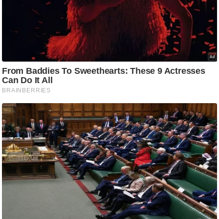
आ
र
.
आ
ई
.
चा
य
प
र
स
मी
क्षा
ध
र्म
ज्यो