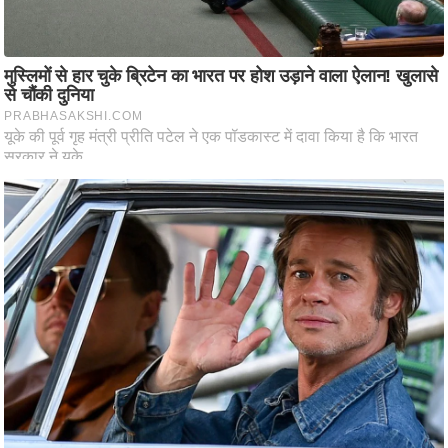
ति
ष
प्र
भु
म
हि
मा
/
ध
र्म
स्थ
ल
व्र
त
त्यो
हा
र