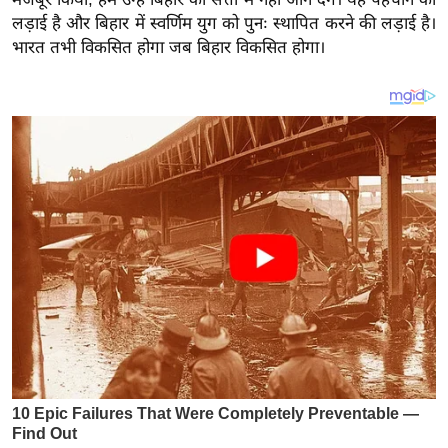
य
लड़ाई है और बिहार में स्वर्णिम युग को पुनः स्थापित करने की लड़ाई है।
ब
भारत तभी विकसित होगा जब बिहार विकसित होगा।
ज
ट
खे
ल
क्रि
के
ट
I
P
L
2
0
2
6
क्रा