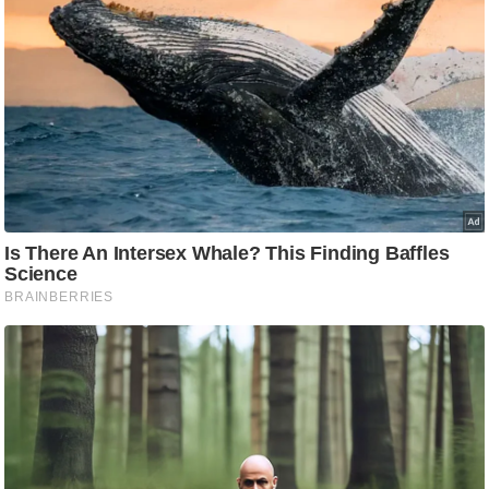
/
फै
श
न
घ
रे
लू
नु
स्खे
प
र्य
ट
न
स्थ
ल
फि