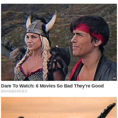
g
N
e
w
s
ला
इ
फ
स्टा
इ
ल
टे
क्नॉ
लॉ
जी
ब्यू
टी