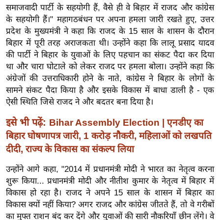
ख्सि
समाजवादी पार्टी के सहयोगी हैं, वैसे ही वे बिहार में राजद और कांग्रेस
य
के सहयोगी हैं।" महागठबंधन पर अपना हमला जारी रखते हुए, उत्तर
त
प्रदेश के मुख्यमंत्री ने कहा कि राजद के 15 साल के शासन के दौरान
बिहार में पूरी तरह अराजकता थी। उन्होंने कहा कि लालू प्रसाद यादव
यं
की पार्टी ने बिहार के युवाओं के लिए पहचान का संकट पैदा कर दिया
ग
था और चारा घोटाले को लेकर राजद पर हमला बोला। उन्होंने कहा कि
इं
अंग्रेजों की उत्तराधिकारी होने के नाते, कांग्रेस ने बिहार के लोगों के
डि
सामने संकट पैदा किया है और इसके विकास में बाधा डाली है - एक
या
ऐसी स्थिति जिसे राजद ने और बदतर बना दिया है।
सा
इसे भी पढ़ें:
Bihar Assembly Election | एनडीए का
हि
बिहार घोषणापत्र जारी, 1 करोड़ नौकरी, महिलाओं को लखपति
त्य
दीदी, राज्य के विकास का संकल्प लिया
ज
ग
उन्होंने आगे कहा, "2014 में प्रधानमंत्री मोदी ने भारत का नेतृत्व करना
त
शुरू किया... प्रधानमंत्री मोदी और नीतीश कुमार के नेतृत्व में बिहार में
ऑ
विकास हो रहा है। राजद ने अपने 15 साल के शासन में बिहार का
टो
विकास क्यों नहीं किया? अगर राजद और कांग्रेस जीतते हैं, तो वे गरीबों
व
का मुफ्त राशन बंद कर देंगे और युवाओं की सारी नौकरियाँ छीन लेंगे। वे