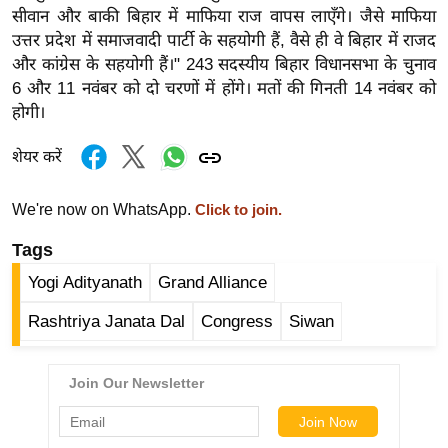
र्ल्ड
सीवान और बाकी बिहार में माफिया राज वापस लाएँगे। जैसे माफिया
उत्तर प्रदेश में समाजवादी पार्टी के सहयोगी हैं, वैसे ही वे बिहार में राजद
न्यू
और कांग्रेस के सहयोगी हैं।" 243 सदस्यीय बिहार विधानसभा के चुनाव
ज
6 और 11 नवंबर को दो चरणों में होंगे। मतों की गिनती 14 नवंबर को
ब्री
होगी।
फ
म
शेयर करें
नो
रं
We're now on WhatsApp.
Click to join.
ज
Tags
न
Yogi Adityanath
Grand Alliance
ज
ग
Rashtriya Janata Dal
Congress
Siwan
त
बॉ
ली
वु