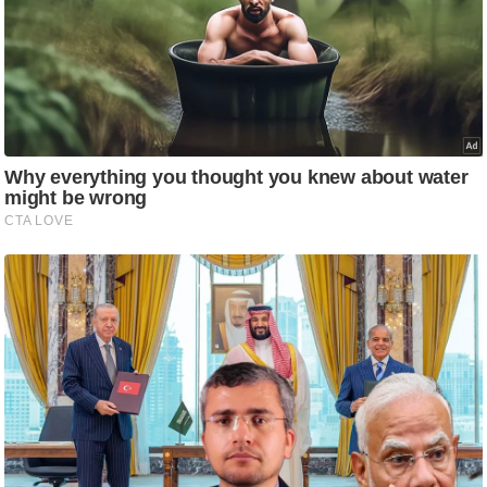
ट
ने
स
मं
त्रा
रि
ले
श
न
शि
प
रा
ज
नी
ति
वि
श्ले