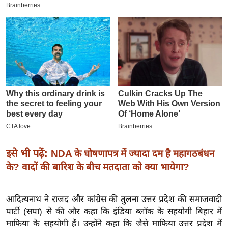
इ
म
ई
-
पे
प
र
मि
सा
ल
इसे भी पढ़ें:
NDA के घोषणापत्र में ज्यादा दम है महागठबंधन
बे
के? वादों की बारिश के बीच मतदाता को क्या भायेगा?
मि
सा
आदित्यनाथ ने राजद और कांग्रेस की तुलना उत्तर प्रदेश की समाजवादी
ल
पार्टी (सपा) से की और कहा कि इंडिया ब्लॉक के सहयोगी बिहार में
श
माफिया के सहयोगी हैं। उन्होंने कहा कि जैसे माफिया उत्तर प्रदेश में