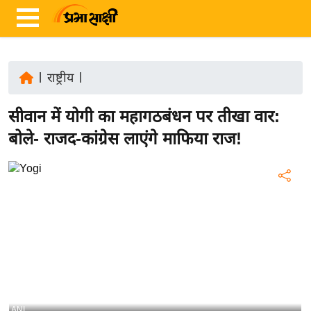
|
राष्ट्रीय
|
ता
सीवान में योगी का महागठबंधन पर तीखा वार:
ज़ा
ख
बोले- राजद-कांग्रेस लाएंगे माफिया राज!
ब
र
रा
ष्ट्री
य
अं
त
र्रा
ष्ट्री
ANI