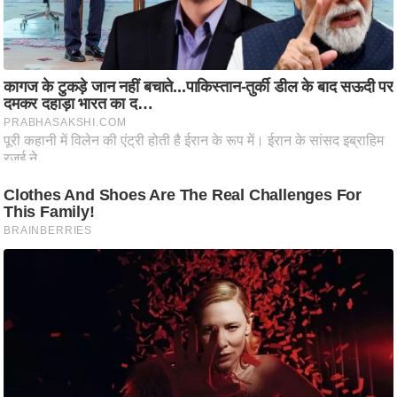
ष
ण
स
म
सा
म
यि
क
मा
तृ
भू
मि
स्तं
भ
ए
म
.