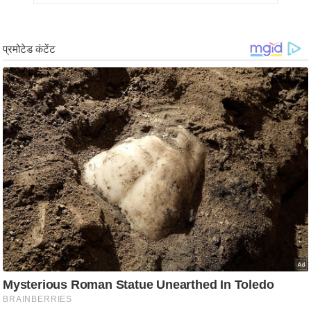
ड
हॉ
ली
वु
ड
फि
ल्म
स
मी
क्षा
B
r
e
a
k
i
n