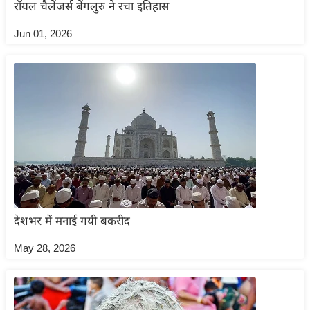
ष
रॉयल चैलेंजर्स बेंगलुरु ने रचा इतिहास
ण
Jun 01, 2026
स
म
सा
म
यि
क
मा
तृ
भू
मि
देशभर में मनाई गयी बकरीद
स्तं
May 28, 2026
भ
ए
म
.