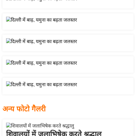
य
बि
ज़
ने
स
उ
द्यो
ग
ज
ग
त
वि
शे
अन्य फोटो गैलरी
ष
ज्ञ
रा
शिवालयों में जलाभिषेक करते श्रद्धालु