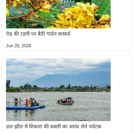
g
N
e
w
s
पेड़ की टहनी पर बैठी गार्डन सनबर्ड
ला
Jun 20, 2026
इ
फ
स्टा
इ
ल
टे
क्नॉ
लॉ
जी
ब्यू
डल झील में शिकारा की सवारी का आनंद लेते पर्यटक
टी