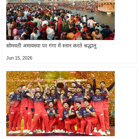
ट
ने
स
मं
त्रा
रि
सोमवती अमावस्या पर गंगा में स्नान करते श्रद्धालु
ले
श
Jun 15, 2026
न
शि
प
रा
ज
नी
ति
वि
श्ले