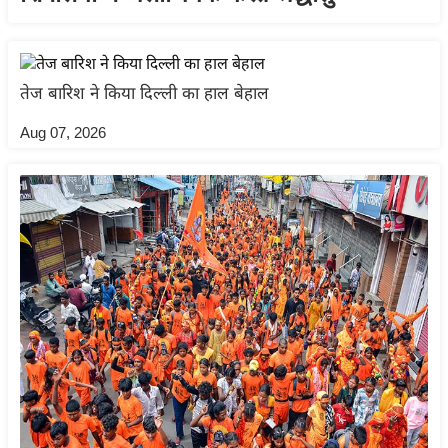
य
ब
ज
ट
तेज बारिश ने किया दिल्ली का हाल बेहाल
खे
Aug 07, 2026
ल
क्रि
के
ट
I
P
L
2
0
2
6
क्रा