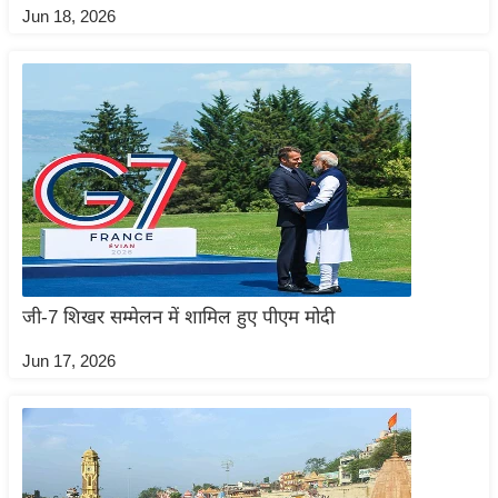
Jun 18, 2026
/
फै
श
न
घ
रे
लू
नु
स्खे
प
जी-7 शिखर सम्मेलन में शामिल हुए पीएम मोदी
र्य
ट
Jun 17, 2026
न
स्थ
ल
फि