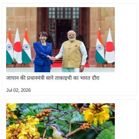
ड
हॉ
ली
वु
ड
फि
ल्म
स
मी
क्षा
जापान की प्रधानमंत्री साने ताकाइची का भारत दौरा
B
Jul 02, 2026
r
e
a
k
i
n