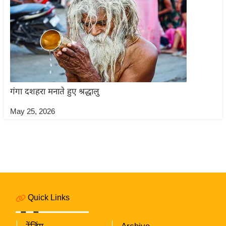
आ
र
.
आ
ई
.
गंगा दशहरा मनाते हुए श्रद्धालु
चा
य
May 25, 2026
प
र
स
मी
क्षा
ध
Quick Links
र्म
ज्यो