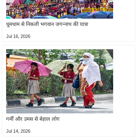
र्ल्ड
न्यू
ज
धूमधाम से निकली भगवान जगन्नाथ की यात्रा
ब्री
Jul 16, 2026
फ
म
नो
रं
ज
न
ज
ग
त
बॉ
गर्मी और उमस से बेहाल लोग
ली
वु
Jul 14, 2026