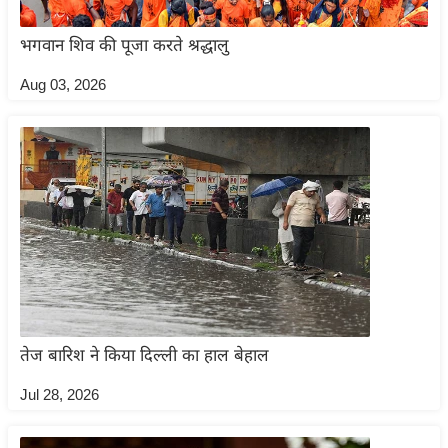
इ
भगवान शिव की पूजा करते श्रद्धालु
म
ई
Aug 03, 2026
-
पे
प
र
मि
सा
ल
बे
मि
तेज बारिश ने किया दिल्ली का हाल बेहाल
सा
Jul 28, 2026
ल
श