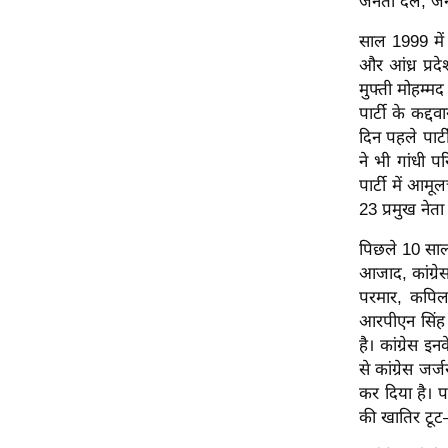
जनता दल, जनता
Code Of Ethics
साल 1999 में क
RSS
और आंध्र प्रद
मुफ्ती मोहम्म
Our Team
पार्टी के कद्द
Expert Panel
दिन पहले पार्ट
Loksabhachunav
ने भी गांधी प
Android App
पार्टी में आम
23 प्रमुख नेत
पिछले 10 साल 
आजाद, कांग्रेस
परमार, कपिल स
आरपीएन सिंह प
है। कांग्रेस
से कांग्रेस जर
कर दिया है। प
की खातिर टूट