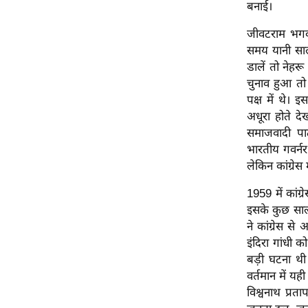
बनाई।
ऑडियो
जीवटराम भगवा
इंफ़ोग्राफ़िक
समय यानी साल 
राज्यों से
डालें तो नेहर
शहरों से
चुनाव हुआ तो
वेब स्टोरी
पक्ष में थे। 
अधूरा होते द
कार्टून
समाजवादी पार
Short
भारतीय गवर्नर
Videos
लेकिन कांग्रेस
iOS App
1959 में कांग
About us
इसके कुछ सालो
Contact Editor
ने कांग्रेस स
इंदिरा गांधी 
Advertise
बड़ी घटना थी।
Privacy Policy
वर्तमान में यही
Grievance
विश्वनाथ प्र
Redressal