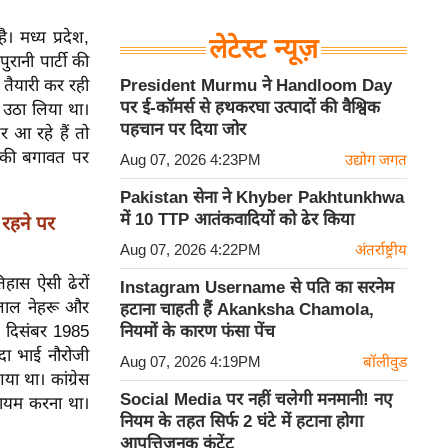
। मध्य प्रदेश,
लेटेस्ट न्यूज़
रानी पार्टी की
 तैयारी कर रही
President Murmu ने Handloom Day
पर ई-कॉमर्स से हथकरघा उत्पादों की वैश्विक
 उठा लिया था।
पहचान पर दिया जोर
 आ रहे हैं तो
ं की बगावत पर
Aug 07, 2026 4:23PM
उद्योग जगत
Pakistan सेना ने Khyber Pakhtunkhwa
में 10 TTP आतंकवादियों को ढेर किया
 रहने पर
Aug 07, 2026 4:22PM
अंतर्राष्ट्रीय
िहास ऐसी ढेरों
Instagram Username से पति का सरनेम
ीलाल नेहरू और
हटाना चाहती हैं Akanksha Chamola,
28 दिसंबर 1985
नियमों के कारण फंसा पेंच
ादा भाई नौरोजी
Aug 07, 2026 4:19PM
बॉलीवुड
ा था। कांग्रेस
Social Media पर नहीं चलेगी मनमानी! नए
कायम करना था।
नियम के तहत सिर्फ 2 घंटे में हटाना होगा
आपत्तिजनक कंटेंट