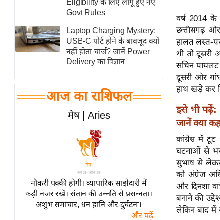
Eligibility के लिए लागू हुए नए
स्तंभ
Govt Rules
वर्ष 2014 के 
एम.
छत्तीसगढ़ और 
Laptop Charging Mystery:
आर.
USB-C पोर्ट होने के बावजूद क्यों
हालत लस्त-पस्
नहीं होता चार्ज? जानें Power
आई.
थी तो दूसरी 
Delivery का विज्ञान
सचिन पायलट 2
चाय पर
दूसरी ओर गां
समीक्षा
हाथ खड़े कर 
आज का राशिफल
धर्म
इसे भी पढ़ें:
ज्योतिष
मेष | Aries
जानें क्या कह
प्रभु
कांग्रेस में 
महिमा/
घटनाओं से भर
धर्मस्थल
सुभाष से लेकर
व्रत
को अंग्रेज अध
त्योहार
नौकरी पक्की होगी। व्यापारिक साझेदारी में
और दिनशा वाचा
कड़ी नजर रखें। संतान की उन्नति से प्रसन्नता।
राशिफल
बनाने की उद्
अशुभ समाचार, धन हानि और दुर्घटना।
लेकिन बाद में
विशेष
और पढ़ें