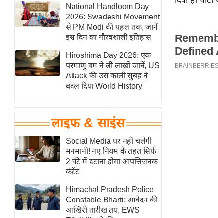
दिया है। पार्ट
हॉलीवुड
National Handloom Day
2026: Swadeshi Movement
फिल्म समीक्षा
से PM Modi की पहल तक, जानें
Breaking
इस दिन का गौरवशाली इतिहास
News
Hiroshima Day 2026: एक
लाइफस्टाइल
परमाणु बम ने ली लाखों जानें, US
Attack की उस काली सुबह ने
टेक्नॉलॉजी
बदल दिया World History
ब्यूटी/फैशन
घरेलू नुस्खे
लाइफ & साइंस
पर्यटन स्थल
फिटनेस मंत्रा
Social Media पर नहीं चलेगी
मनमानी! नए नियम के तहत सिर्फ
रिलेशनशिप
2 घंटे में हटाना होगा आपत्तिजनक
राजनीति
कंटेंट
विश्लेषण
Himachal Pradesh Police
समसामयिक
Constable Bharti: आवेदन की
आखिरी तारीख तय, EWS
मातृभूमि