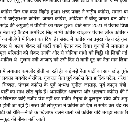
 दल (यू), राजद और समाजवादी पार्टी जैसी छोटी पार्टियों का जन्म हुआ
ांग्रेस फिर एक बड़ा विद्रोह हुआ। शरद पवार ने राष्ट्रीय कांग्रेस, ममता ब
ेश में वाईएसआर कांग्रेस, जनता कांग्रेस, ओडिशा में बीजू जनता दल और जम
द सईद की अगुवाई में पीडीपी का गठन हुआ। बीते साल 2021 में पंजाब विधा
वार नेता रहे कैप्टन अमरिंदर सिंह ने भी कांग्रेस छोड़कर पंजाब लोक कांग्
ी का बीजेपी में विलय कर दिया है। संसद में कांग्रेस का प्रमुख चेहरा रहे
रिवार से अलग होकर नई पार्टी बनाने ऐलान कर दिया। चुनावों में लगातार
ूलचूल परिवर्तन को लेकर उनकी ओर से सोनिया गांधी को चिट्ठी भी लिखी गई। इ
ा शामिल थे। गुलाम नबी आजाद को उसी दिन से बागी गुट का नेता मान लिया
में लगातार कमजोर होती जा रही है। कई बड़े नेता पार्टी का साथ छोड़ चुके 
 प्रवक्ता जयवीर शेरगिल, गुजरात नेता पूर्व कांग्रेस नेता हार्दिक पटेल, नर
िब्बल, पंजाब कांग्रेस के पूर्व अध्यक्ष सुनील जाखड़, पूर्व कानून मंत्री 
ार्टी का साथ छोड़ चुके हैं। अमर्यादित आचरण और भ्रष्टाचार कांग्रेस की
 इनके खिलाफ कोई नजीर पेश नहीं कर सकी। नेतृत्व के ढुलमुल रवैये और अ
्जर होती जा रही है। सत्ता की लोलुपता ने कांग्रेस को देश से समेट कर चंद र
ार्टी की रीति—नीति के खिलाफ चलने वालों को कांग्रेस यदि तगड़ा सबक स
—फूट की नौबत नहीं आती।