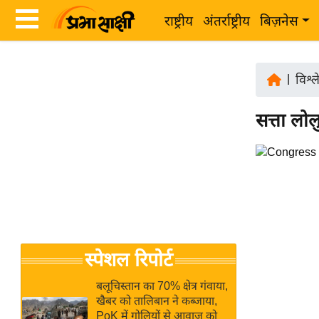
राष्ट्रीय
अंतर्राष्ट्रीय
बिज़नेस
Latest
ता
News
|
विश्
ज़ा
in
ख
सत्ता लो
Hindi
ब
र
Hindi
राष्ट्रीय
News
अंतर्राष्ट्रीय
Live
बिज़नेस
उद्योग
Breaking
स्पेशल रिपोर्ट
जगत
News in
विशेषज्ञ
Hindi
बलूचिस्तान का 70% क्षेत्र गंवाया,
राय
खैबर को तालिबान ने कब्जाया,
PoK में गोलियों से आवाज को