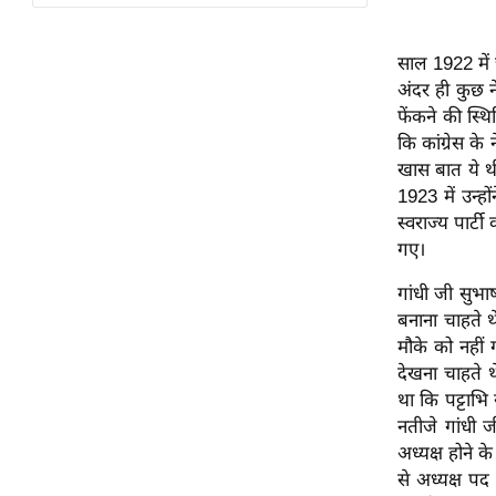
विश्लेषण
ट्रेंडिंग
साल 1922 में 
अंदर ही कुछ 
Q
फेंकने की स्
u
कि कांग्रेस के
i
खास बात ये थी 
c
1923 में उन्ह
k
स्वराज्य पार
L
गए।
i
n
गांधी जी सुभा
k
बनाना चाहते थे
s
मौके को नहीं 
देखना चाहते थ
विधानसभा
था कि पट्टाभि
चुनाव
नतीजे गांधी ज
फोटो
अध्यक्ष होने क
से अध्यक्ष पद
वीडियो