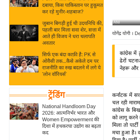
बजट
Hindi
दबाया, किस पाकिस्तान पर हुकूमत
खेल
News
कर रहे मुनीर-शहबाज?
क्रिकेट
ANI
जुबान बिगड़ी हुई थी उदयनिधि की,
Hindi
IPL
पहली बार मिला सवा शेर, सत्ता में
योगेंद्र योगी
। De
आते ही विजय ने धरा थलापति
Videos
2026
अवतार
क्राइम
कांग्रेस 
सिर्फ एक बंदा काफ़ी है: PK से
ई-पेपर
ढेरों घटन
ओवैसी तक...कैसे अकेले दम पर
मिसाल बेमिसाल
राजनीति का रुख बदलने में लगे ये
नेहरू और 
'लोन वॉरियर्स'
शख्सियत
यंग इंडिया
ट्रेंडिंग
कर्नाटक में स
साहित्य जगत
चल रही मारामा
ऑटो वर्ल्ड
National Handloom Day
कांग्रेस के ब
2026: आत्मनिर्भर भारत और
न्यूज ब्रीफ
को लागू करने 
Women Empowerment की
मनोरंजन जगत
मिला तो पार्टी
दिशा में हथकरघा उद्योग का बढ़ता
मचा हुआ है। क
कद
बॉलीवुड