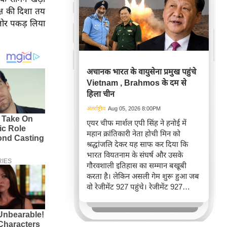
क्ष की दिशा तय
क जोर पकड़ लिया
अचानक भारत के वायुसेना प्रमुख पहुंचे
Vietnam , Brahmos के दम से
हिला चीन
अंतर्राष्ट्रीय
Aug 05, 2026 8:00PM
एयर चीफ मार्शल एपी सिंह ने हनोई में
महान क्रांतिकारी नेता होची मिन को
श्रद्धांजलि देकर यह साफ कर दिया कि
भारत वियतनाम के संघर्ष और उसके
गौरवशाली इतिहास का सम्मान बखूबी
करता है। लेकिन असली गेम शुरू हुआ जब
वो रेजीमेंट 927 पहुंचे। रेजीमेंट 927
वियतनाम की वायुसेना की रीड है। यहां
एयर चीफ ने सीधे वियतनामी फाइटर
पायलट से बातचीत की। वियतनाम भी सुई