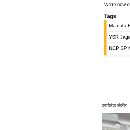
We're now 
Tags
Mamata B
YSR Jaga
NCP SP M