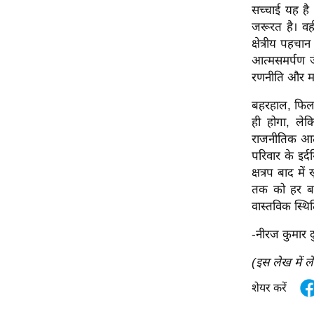
सच्चाई यह है 
Code Of Ethics
जरूरत है। वह
RSS
क्षेत्रीय पहच
आत्मसमर्पण ज
Our Team
रणनीति और मज
Expert Panel
बहरहाल, फिलह
Loksabhachunav
ही होगा, लेक
Android App
राजनीतिक आत्
परिवार के इर्द
क्षत्रप बाद मे
तक को हर बड़
वास्तविक स्थ
-नीरज कुमार द
(इस लेख में ल
शेयर करें