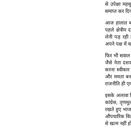
से उपेक्षा मह
ऑडियो
समाप्त कर दि
इंफ़ोग्राफ़िक
आज हालात बदल
राज्यों से
पहले क्षेत्री
शहरों से
लेनी पड़ रही
वेब स्टोरी
अपने पक्ष में 
कार्टून
फिर भी सवाल ब
Short
जैसे नेता दशक
Videos
करना स्वीकार 
और ममता बनर
iOS App
राजनीति ही एक
About us
Contact Editor
इसके अलावा व
कांग्रेस, तृणम
Advertise
रखते हुए भा
Privacy Policy
औपचारिक विलय 
Grievance
से खत्म नहीं ह
Redressal