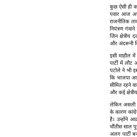
विश्लेषण
कुछ ऐसी ही कहा
ट्रेंडिंग
पवार आज अपनी
राजनीतिक ताक
Q
नियंत्रण गंवा
u
जिन क्षेत्रीय
i
और अंदरूनी बि
c
इसी माहौल में
k
पार्टी में लौट
L
पटोले ने भी इ
i
कि भाजपा आज
n
सीमित रहने वाल
k
और कई क्षेत्र
s
लेकिन असली सव
विधानसभा
के कारण कांग्रे
चुनाव
है। उन्होंने 
फोटो
चौंतीस साल पु
वीडियो
अलग पार्टी बन