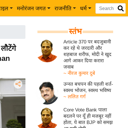
टाइल
मनोरंजन जगत
राजनीति
धर्म
स्तंभ
Article 370 पर बदजुबानी
ौटेंगे
कर रहे थे जरदारी और
शहबाज शरीफ, मोदी ने खुद
han
आगे आकर दिया करारा
जवाब
~ नीरज कुमार दुबे
उन्नत बचपन की पहली शर्त-
स्वस्थ भोजन, स्वस्थ भविष्य
~ ललित गर्ग
Core Vote Bank पाला
बदलने पर यूँ ही मजबूर नहीं
होता, ये बात BJP को समझ