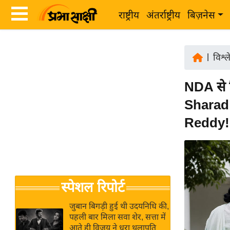
राष्ट्रीय
अंतर्राष्ट्रीय
बिज़नेस
Latest
ता
News
|
विश्
ज़ा
in
ख
NDA से म
Hindi
ब
Sharad
र
Hindi
Reddy!
राष्ट्रीय
News
अंतर्राष्ट्रीय
Live
बिज़नेस
उद्योग
Breaking
स्पेशल रिपोर्ट
जगत
News in
विशेषज्ञ
Hindi
जुबान बिगड़ी हुई थी उदयनिधि की,
राय
पहली बार मिला सवा शेर, सत्ता में
आते ही विजय ने धरा थलापति