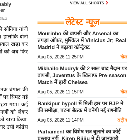
30 एम के भी उड़ाता है और भारत के पास
VIEW ALL SHORTS
इसका सबसे बड़ा बेड़ा है।
लेटेस्ट न्यूज़
े सोनिया गांधी
Mourinho की वापसी और Arsenal का
हालांकि दोनों
तगड़ा ऑफर, मुश्किल में Vinicius Jr; Real
 सवाल खड़ा कर
Madrid ने बढ़ाया कॉन्ट्रैक्ट
ाओं को अब फिर
Aug 05, 2026 11:25PM
खेल
Mikhailo Mudryk की 2 साल बाद मैदान पर
वापसी, Juventus के खिलाफ Pre-season
Match में हारी Chelsea
 तक बंगाल की
Aug 05, 2026 11:15PM
खेल
टों पर सिमट गई
Bankipur bypoll में मिली हार पर BJP ने
गहरा गया। कई
की समीक्षा, पटना बैठक में बनेगी नई रणनीति
नर्जी को लेकर
 को खड़ा किया,
Aug 05, 2026 11:14PM
राष्ट्रीय
र उसी कांग्रेस
Parliament का विशेष सत्र बुलाने का कोई
प्रस्ताव नहीं, Kiren Rijiju ने दी जानकारी