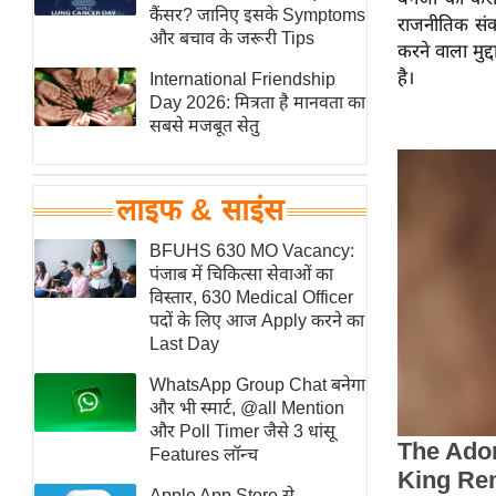
हॉलीवुड
कैंसर? जानिए इसके Symptoms
राजनीतिक संकट
और बचाव के जरूरी Tips
फिल्म समीक्षा
करने वाला मुद्
है।
International Friendship
Breaking
Day 2026: मित्रता है मानवता का
News
सबसे मजबूत सेतु
लाइफस्टाइल
टेक्नॉलॉजी
लाइफ & साइंस
ब्यूटी/फैशन
घरेलू नुस्खे
BFUHS 630 MO Vacancy:
पंजाब में चिकित्सा सेवाओं का
पर्यटन स्थल
विस्तार, 630 Medical Officer
फिटनेस मंत्रा
पदों के लिए आज Apply करने का
Last Day
रिलेशनशिप
WhatsApp Group Chat बनेगा
राजनीति
और भी स्मार्ट, @all Mention
विश्लेषण
और Poll Timer जैसे 3 धांसू
समसामयिक
Features लॉन्च
मातृभूमि
Apple App Store से