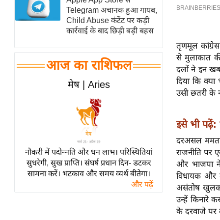
Telegram अचानक हुआ गायब,
स्तंभ
Child Abuse कंटेंट पर कड़ी
एम.
कार्रवाई के बाद छिड़ी बड़ी बहस
आर.
तृणमूल कांग्र
आई.
से मुलाकात क
आज का राशिफल
चाय पर
दलों ने इन ख
समीक्षा
दिया कि क्या
मेष | Aries
उसी छतरी के 
धर्म
ज्योतिष
इसे भी पढ़ें:
प्रभु
महिमा/
दरअसल ममता 
नौकरी में पदोन्नति और धन लाभ। परिस्थितियां
धर्मस्थल
राजनीति पर एक
सुधरेगी, सुख प्राप्ति। संघर्ष प्रधान दिन- डटकर
और भाजपा ने
व्रत
सामना करें। भटकाव और समय व्यर्थ बीतेगा।
विधायक और कर
त्योहार
और पढ़ें
असंतोष खुलकर 
राशिफल
उन्हें किनारे
विशेष
के दरवाजे पर 