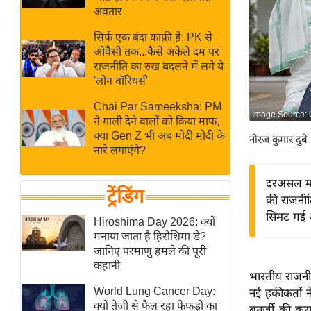
बजट
Hindi
अवतार
खेल
News
सिर्फ एक बंदा काफ़ी है: PK से
क्रिकेट
ओवैसी तक...कैसे अकेले दम पर
Hindi
IPL
राजनीति का रुख बदलने में लगे ये
'लोन वॉरियर्स'
Videos
2026
क्राइम
Chai Par Sameeksha: PM
Image Source:
ने गाली देने वालों को किया माफ,
ई-पेपर
क्या Gen Z भी अब मोदी मोदी के
नीरज कुमार दुबे
मिसाल बेमिसाल
नारे लगाएंगे?
शख्सियत
दरअसल मम
यंग इंडिया
ट्रेंडिंग
की राजनीत
साहित्य जगत
सिमट गई औ
Hiroshima Day 2026: क्यों
ऑटो वर्ल्ड
मनाया जाता है हिरोशिमा डे?
जानिए परमाणु हमले की पूरी
न्यूज ब्रीफ
कहानी
भारतीय राजनीति
मनोरंजन जगत
World Lung Cancer Day:
नई हकीकतों ने
बॉलीवुड
क्यों तेजी से फैल रहा फेफड़ों का
बनर्जी की करा