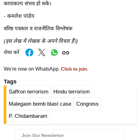
ष
कायाकल्प संभव हो सके।
ण
- कमलेश पांडेय
स
वरिष्ठ पत्रकार व राजनीतिक विश्लेषक
म
सा
(इस लेख में लेखक के अपने विचार हैं।)
म
शेयर करें
यि
क
We're now on WhatsApp.
Click to join.
मा
तृ
Tags
भू
Saffron terrorism
Hindu terrorism
मि
Malegaon bomb blast case
Congress
स्तं
भ
P. Chidambaram
ए
म
.