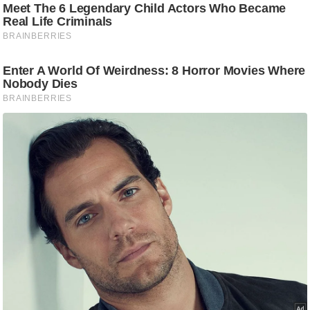
ति
ष
प्र
भु
म
हि
मा
/
ध
र्म
स्थ
ल
व्र
त
त्यो
हा
र