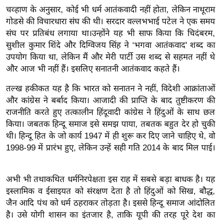
ट
चव्‍हाण के अनुसार, कोई भी धर्म आतंकवादी नहीं होता, लेकिन नाथूराम
ने
गोडसे की विचारधारा संघ की थी। सरदार वल्लभभाई पटेल ने एक समय
स
संघ पर प्रतिबंध लगाया था।उन्होंने यह भी साफ किया कि चिदंबरम,
मं
सुशील कुमार शिंदे और दिग्विजय सिंह ने ‘भगवा आतंकवाद' शब्द का
त्रा
उपयोग किया था, लेकिन मैं और मेरी पार्टी उस शब्द से सहमत नहीं थे
रि
और आज भी नहीं हैं। इसलिए सनातनी आतंकवाद कहते हैं।
ले
तल्ख हकीकत यह है कि भारत को सनातन ने नहीं, विदेशी आक्रांताओं
श
और कांग्रेस ने बर्बाद किया। आजादी की प्राप्ति के बाद तुष्टीकरण की
न
राजनीति करते हुए तत्कालीन हिंदूवादी कांग्रेस ने हिंदुओं के साथ छल
शि
किया। जबतक हिन्दू समाज इसे समझ पाया, तबतक बहुत देर हो चुकी
प
थी। हिन्दू हित के जो कार्य 1947 में ही शुरू कर दिए जाने चाहिए थे, वो
रा
1998-99 में प्रारंभ हुए, लेकिन उन्हें सही गति 2014 के बाद मिल पाई।
ज
नी
अभी भी तथाकथित धर्मनिरपेक्षता इस राह में सबसे बड़ा बाधक है। यह
ति
इस्लामिक व ईसाइयत को संरक्षण देता है तो हिंदुओं को सिख, बौद्ध,
वि
जैन आदि पंथ को धर्म ठहराकर तोड़ता है। इससे हिन्दू समाज आंदोलित
श्ले
है। उसे योगी शासन का इंतजार है, ताकि यूपी की तरह पूरे देश का