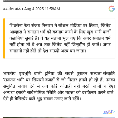
य
कमलेश पांडे
। Aug 4 2025 11:58AM
बि
ज़
शिवसेना नेता संजय निरुपम ने सोशल मीडिया पर लिखा, 'जितेंद्र
ने
आव्हाड ने सनातन धर्म को बदनाम करने के लिए खूब सारी फर्जी
स
कहानियां सुनाई हैं। वे यह बताना भूल गए कि अगर सनातन धर्म
उ
नहीं होता तो वे अब तक जितेंद्र नहीं जित्तुद्दीन हो जाते। अगर
द्यो
सनातनी नहीं होते तो देश सऊदी अरब बन जाता।
ग
ज
ग
भारतीय पृष्ठभूमि वाली दुनिया की सबसे पुरातन सभ्यता-संस्कृति
त
'सनातन धर्म" पर सियासी वजहों से जो निरंतर हमले हो रहे हैं, उनका
वि
समुचित जवाब देने में अब कोई कोताही नहीं बरती जानी चाहिए।
शे
अन्यथा इसकी सार्वभौमिक स्थिति और महत्ता को दरकिनार करने वाले
ष
ऐसे ही बेसिरपैर वाले क्षुद्र सवाल उठाए जाते रहेंगे।
ज्ञ
रा