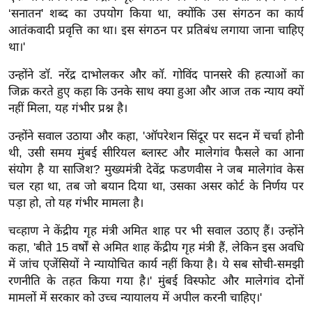
/
‘सनातन' शब्द का उपयोग किया था, क्योंकि उस संगठन का कार्य
फै
आतंकवादी प्रवृत्ति का था। इस संगठन पर प्रतिबंध लगाया जाना चाहिए
था।'
श
न
उन्होंने डॉ. नरेंद्र दाभोलकर और कॉ. गोविंद पानसरे की हत्याओं का
घ
जिक्र करते हुए कहा कि उनके साथ क्या हुआ और आज तक न्याय क्यों
रे
नहीं मिला, यह गंभीर प्रश्न है।
लू
उन्होंने सवाल उठाया और कहा, 'ऑपरेशन सिंदूर पर सदन में चर्चा होनी
नु
थी, उसी समय मुंबई सीरियल ब्लास्ट और मालेगांव फैसले का आना
स्खे
संयोग है या साजिश? मुख्यमंत्री देवेंद्र फडणवीस ने जब मालेगांव केस
प
चल रहा था, तब जो बयान दिया था, उसका असर कोर्ट के निर्णय पर
र्य
पड़ा हो, तो यह गंभीर मामला है।
ट
चव्‍हाण ने केंद्रीय गृह मंत्री अमित शाह पर भी सवाल उठाए हैं। उन्‍होंने
न
कहा, 'बीते 15 वर्षों से अमित शाह केंद्रीय गृह मंत्री हैं, लेकिन इस अवधि
स्थ
में जांच एजेंसियों ने न्यायोचित कार्य नहीं किया है। ये सब सोची-समझी
ल
रणनीति के तहत किया गया है।' मुंबई विस्फोट और मालेगांव दोनों
फि
मामलों में सरकार को उच्च न्यायालय में अपील करनी चाहिए।'