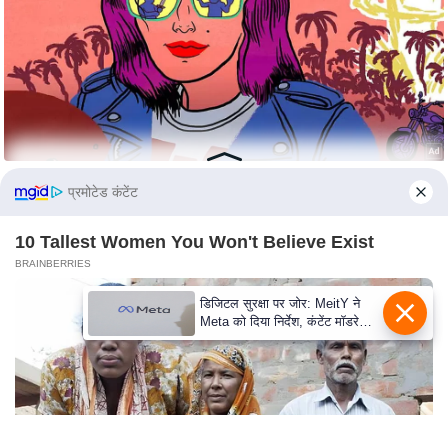
n
d
r
o
i
d
A
प्रमोटेड कंटेंट
p
p
10 Tallest Women You Won't Believe Exist
BRAINBERRIES
डिजिटल सुरक्षा पर जोर: MeitY ने
Meta को दिया निर्देश, कंटेंट मॉडरेशन
मजबूत करे