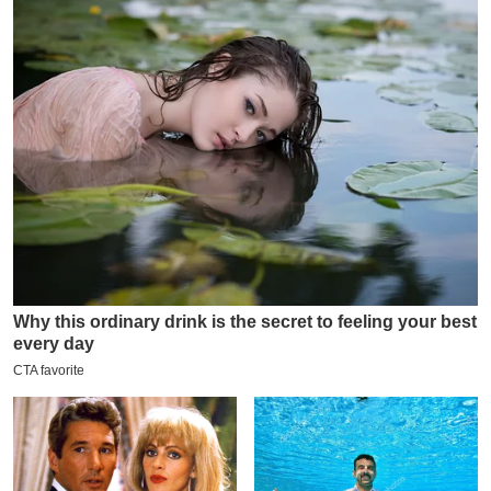
य
ब
ज
ट
खे
ल
क्रि
के
ट
I
P
L
2
0
2
6
क्रा