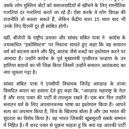
ड
उसके लोग मुस्लिम वोटों को समाजवादियों से खींचने के लिए रणनीतिक
हॉ
गलतियां दर गलतियां करते जा रहे हैं। ऐसा करके वे लोग विपक्ष की
ली
राजनीति तो कब्जा सकते हैं, लेकिन केंद्रीय सत्ता 15 साल बाद भी
वु
उनके लिए दिल्ली दूर ही साबित होगी।
ड
वहीं, बीजेपी के राष्ट्रीय प्रवक्ता और सांसद संबित पात्रा ने कांग्रेस के
फि
तथाकथित "इकोसिस्टम" पर निशाना साधते हुए कहा कि वह सनातन
ल्म
धर्म को बदनाम करने और हिंदू आतंक जैसे शब्दों का इस्तेमाल करने पर
स
आमादा है। उन्होंने कांग्रेस के पूर्व मुख्यमंत्री पृथ्वीराज चव्हाण के उन
मी
हालिया बयानों का भी जिक्र किया जिसमें उन्होंने सनातन आतंकवाद का
क्षा
नया जुमला गढ़ा है।
B
सांसद संबित पात्रा ने एनसीपी विधायक जितेंद्र आव्हाड के ताजा
r
विवादित बयान का हवाला देते हुए कहा कि, "आव्हाड महाराष्ट्र के नेता
e
हैं और शरद पवार की पार्टी से ताल्लुक रखते हैं। एक बार फिर उन्होंने
a
सनातन धर्म के लिए अपमानजनक भाषा का इस्तेमाल किया है। आपने
k
सत्य का अपमान किया है, शिव के खिलाफ बोला है और उस भारत की
i
सुंदरता का विरोध किया है। वह भारत जिसकी खूबसूरती सबके सम्मान
n
में निहित है। मैं शरद पवार से पूछना चाहता हूं कि क्या यह आपकी पार्टी