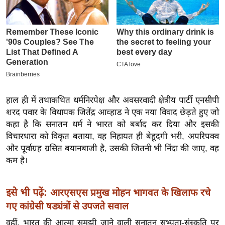
इ
म
ई
-
पे
प
र
हाल ही में तथाकथित धर्मनिरपेक्ष और अवसरवादी क्षेत्रीय पार्टी एनसीपी
मि
शरद पवार के विधायक जितेंद्र आव्हाड ने एक नया विवाद छेड़ते हुए जो
सा
कहा है कि सनातन धर्म ने भारत को बर्बाद कर दिया और इसकी
ल
विचारधारा को विकृत बताया, वह निहायत ही बेहूदगी भरी, अपरिपक्व
और पूर्वाग्रह ग्रसित बयानबाजी है, उसकी जितनी भी निंदा की जाए, वह
कम है।
बे
मि
सा
इसे भी पढ़ें:
आरएसएस प्रमुख मोहन भागवत के खिलाफ रचे
ल
गए कांग्रेसी षड्यंत्रों से उपजते सवाल
श
वहीं, भारत की आत्मा समझी जाने वाली सनातन सभ्यता-संस्कृति पर