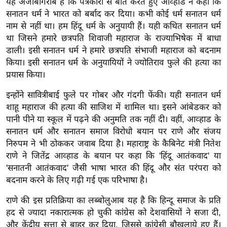
यह अजीबोगरीब है कि पत्रकारों से बात करते हुए आव्हाड ने कहा कि
र्ल्ड
सनातन धर्म ने भारत को बर्बाद कर दिया। कभी कोई धर्म सनातन धर्म
न्यू
नाम से नहीं था। हम हिंदू धर्म के अनुयायी हैं। यही कथित सनातन धर्म
ज
था जिसने हमारे छत्रपति शिवाजी महाराज के राज्याभिषेक में बाधा
ब्री
डाली। इसी सनातन धर्म ने हमारे छत्रपति संभाजी महाराज को बदनाम
किया। इसी सनातन धर्म के अनुयायियों ने ज्योतिराव फुले की हत्या का
फ
प्रयास किया।
म
नो
इन्होंने सावित्रीबाई फुले पर गोबर और गंदगी फेंकी। यही सनातन धर्म
रं
शाहू महाराज की हत्या की साजिश में शामिल था। इसने आंबेडकर को
ज
पानी पीने या स्कूल में पढ़ने की अनुमति तक नहीं दी। वहीं, आव्हाड के
सनातन धर्म और सनातन समाज विरोधी बयान पर राणे और संजय
न
निरुपम ने भी ठोककर जवाब दिया है। महाराष्ट्र के कैबिनेट मंत्री नितेश
ज
राणे ने जितेंद्र आव्हाड के बयान पर कहा कि 'हिंदू आतंकवाद' या
ग
'सनातनी आतंकवाद' जैसी भाषा भारत की हिंदू और संत परंपरा को
त
बदनाम करने के लिए गढ़ी गई एक परिभाषा है।
बॉ
ली
राणे की इस प्रतिक्रिया का लब्बोलुआब यह है कि हिन्दू समाज के प्रति
हद से ज्यादा नकारात्मक हो चुकी कांग्रेस को देशवासियों ने सजा दी,
वु
और केंद्रीय सत्ता से बाहर कर दिया, जिससे कांग्रेसी बौखलाये हुए हैं।