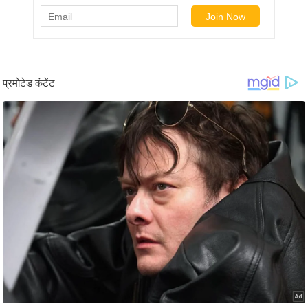
आ
र
.
आ
ई
.
चा
य
प
र
स
मी
क्षा
ध
र्म
ज्यो