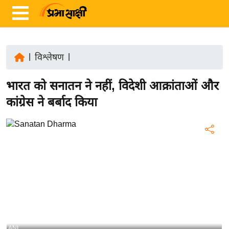
|
विश्लेषण
|
ता
भारत को सनातन ने नहीं, विदेशी आक्रांताओं और
ज़ा
ख
कांग्रेस ने बर्बाद किया
ब
र
रा
ष्ट्री
य
अं
त
र्रा
ष्ट्री
ANI