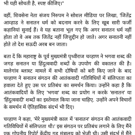
g
भी यही सोचती है, स्पष्ट कीजिए।"
N
वहीं, शिवसेना नेता संजय निरुपम ने सोशल मीडिया पर लिखा, 'जितेंद्र
e
आव्हाड ने सनातन धर्म को बदनाम करने के लिए खूब सारी फर्जी
w
कहानियां सुनाई हैं। वे यह बताना भूल गए कि अगर सनातन धर्म नहीं
s
होता तो वे अब तक जितेंद्र नहीं जित्तुद्दीन हो जाते। अगर सनातनी नहीं
ला
होते तो देश सऊदी अरब बन जाता।
इ
बता दें कि महाराष्ट्र के पूर्व मुख्यमंत्री पृथ्वीराज चव्हाण ने भगवा शब्द की
फ
जगह सनातन या हिंदुत्ववादी शब्दों के उपयोग की वकालत की है।
स्टा
मालेगांव ब्लास्ट मामले में सभी दोषियों को बरी किए जाने के बाद
इ
चव्हाण ने सनातन संगठन की आतंकवादी गतिविधियों में संलिप्तता का
ल
हवाला देते हुए उस पर प्रतिबंध का समर्थन किया। उन्होंने कहा है कि
टे
आतंकवादियों के लिए 'भगवा' शब्द का प्रयोग न करके 'सनातन' या
क्नॉ
'हिंदुत्ववादी' शब्दों का इस्तेमाल किया जाना चाहिए. उन्होंने अपने विचारों
के समर्थन में ऐतिहासिक संदर्भ भी दिए।
लॉ
जी
चव्‍हाण ने कहा, 'मेरे मुख्यमंत्री काल में ‘सनातन' संगठन की आतंकवादी
ब्यू
गतिविधियों में संलिप्तता थी।' इस संगठन पर प्रतिबंध लगाने के लिए मैंने
टी
एक गोपनीय रिपोर्ट केंद्रीय गृह मंत्रालय को भेजी थी। उसी संदर्भ में मैंने