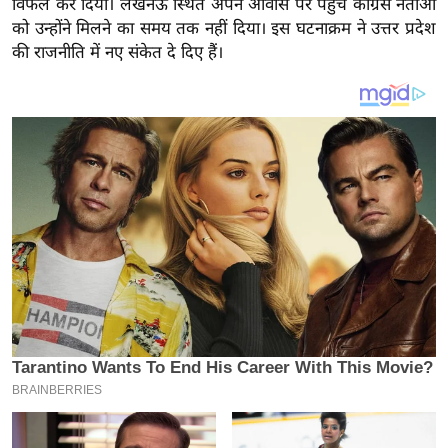
विफल कर दिया। लखनऊ स्थित अपने आवास पर पहुंचे कांग्रेस नेताओं
य
को उन्होंने मिलने का समय तक नहीं दिया। इस घटनाक्रम ने उत्तर प्रदेश
ब
की राजनीति में नए संकेत दे दिए हैं।
ज
ट
खे
ल
क्रि
के
ट
I
P
L
2
0
2
6
क्रा