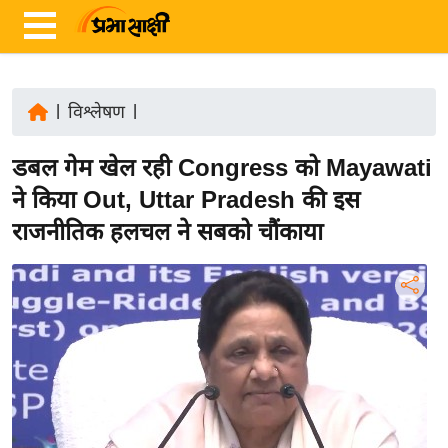
|
विश्लेषण
|
ता
डबल गेम खेल रही Congress को Mayawati
ज़ा
ख
ने किया Out, Uttar Pradesh की इस
ब
राजनीतिक हलचल ने सबको चौंकाया
र
रा
ष्ट्री
य
अं
त
र्रा
ष्ट्री