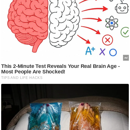
ट
ने
स
मं
त्रा
रि
ले
श
न
शि
प
रा
ज
नी
ति
वि
श्ले