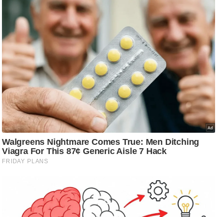
/
फै
श
न
घ
रे
लू
नु
स्खे
प
र्य
ट
न
स्थ
ल
फि