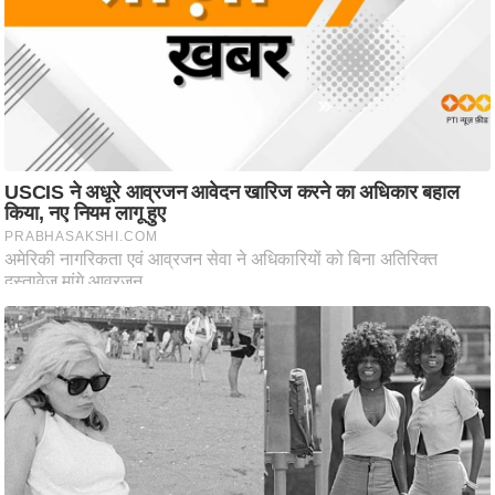
आ
र
.
आ
ई
.
चा
य
प
र
स
मी
क्षा
ध
र्म
ज्यो