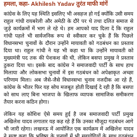
ख्सि
हमला, कहा- Akhilesh Yadav तुरंत माफी मांगें
य
कांग्रेस के लिए यह स्थिति इसलिए भी असहज हो गई क्योंकि उसी समय
त
राहुल गांधी रायबरेली और अमेठी के दौरे पर थे तथा दलित समाज से
यं
जुड़े कार्यक्रमों में भाग ले रहे थे। हम आपको याद दिला दें कि राहुल
ग
गांधी पहले भी सार्वजनिक रूप से स्वीकार कर चुके हैं कि पिछले
विधानसभा चुनावों के दौरान उन्होंने मायावती को गठबंधन का प्रस्ताव
इं
दिया था। राहुल गांधी ने यह भी कहा था कि उन्होंने मायावती को
डि
मुख्यमंत्री पद तक की पेशकश की थी, लेकिन बसपा प्रमुख ने प्रस्ताव
या
ठुकरा दिया था। इसके बाद कांग्रेस ने समाजवादी पार्टी के साथ हाथ
सा
मिलाया और लोकसभा चुनावों में इस गठबंधन को अपेक्षाकृत अच्छा
हि
परिणाम मिला। अब जैसे-जैसे विधानसभा चुनाव नजदीक आ रहे हैं,
त्य
कांग्रेस के भीतर फिर यह सोच मजबूत होती दिखाई दे रही है कि बसपा
ज
को साथ लाए बिना भाजपा के खिलाफ व्यापक सामाजिक समीकरण
ग
तैयार करना कठिन होगा।
त
लेकिन यह कोशिश ऐसे समय हुई है जब समाजवादी पार्टी प्रमुख
ऑ
अखिलेश यादव लगातार यह कह रहे हैं कि उनका मौजूदा गठबंधन आगे
टो
भी जारी रहेगा। लखनऊ में आयोजित एक कार्यक्रम में अखिलेश यादव
व
ने स्पष्ट कहा कि भविष्य के चुनावों में भी सहयोगियों के साथ गठबंधन