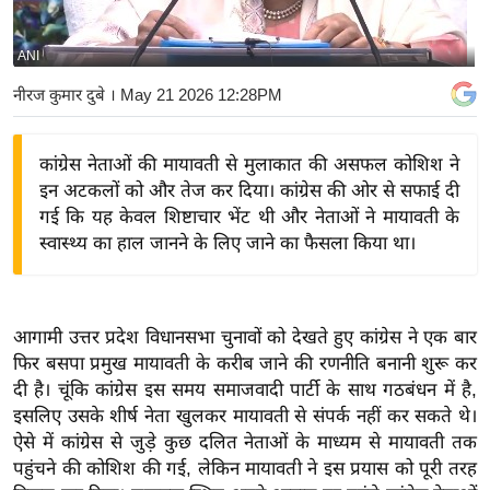
य
बि
ANI
ज़
नीरज कुमार दुबे
। May 21 2026 12:28PM
ने
स
कांग्रेस नेताओं की मायावती से मुलाकात की असफल कोशिश ने
उ
इन अटकलों को और तेज कर दिया। कांग्रेस की ओर से सफाई दी
द्यो
गई कि यह केवल शिष्टाचार भेंट थी और नेताओं ने मायावती के
ग
स्वास्थ्य का हाल जानने के लिए जाने का फैसला किया था।
ज
ग
त
आगामी उत्तर प्रदेश विधानसभा चुनावों को देखते हुए कांग्रेस ने एक बार
वि
फिर बसपा प्रमुख मायावती के करीब जाने की रणनीति बनानी शुरू कर
शे
दी है। चूंकि कांग्रेस इस समय समाजवादी पार्टी के साथ गठबंधन में है,
ष
इसलिए उसके शीर्ष नेता खुलकर मायावती से संपर्क नहीं कर सकते थे।
ज्ञ
ऐसे में कांग्रेस से जुड़े कुछ दलित नेताओं के माध्यम से मायावती तक
रा
पहुंचने की कोशिश की गई, लेकिन मायावती ने इस प्रयास को पूरी तरह