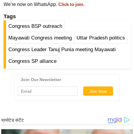
g
We're now on WhatsApp.
Click to join.
N
Tags
e
w
Congress BSP outreach
s
Mayawati Congress meeting
Uttar Pradesh politics
ला
Congress Leader Tanuj Punia meeting Mayawati
इ
फ
Congress SP alliance
स्टा
इ
ल
टे
क्नॉ
लॉ
जी
ब्यू
टी