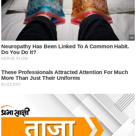
ष
ण
स
म
सा
म
यि
क
मा
तृ
भू
मि
स्तं
भ
ए
म
.