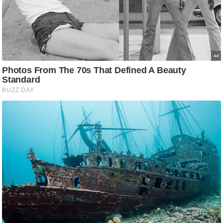
ति
ष
प्र
भु
म
हि
मा
/
ध
र्म
स्थ
ल
व्र
त
त्यो
हा
र