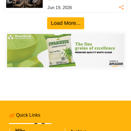
ख्सि
Jun 19, 2026
य
त
Load More...
यं
ग
इं
डि
या
सा
हि
त्य
ज
ग
त
ऑ
Quick Links
टो
व