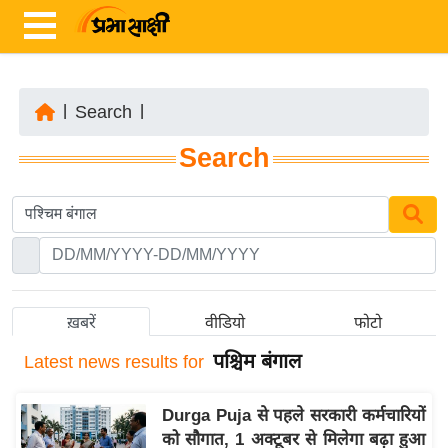
|
Search
|
ता
Search
ज़ा
ख
ब
र
रा
ष्ट्री
ख़बरें
वीडियो
फोटो
य
पश्चिम बंगाल
Latest
news results for
अं
त
Durga Puja से पहले सरकारी कर्मचारियों
र्रा
को सौगात, 1 अक्टूबर से मिलेगा बढ़ा हुआ
ष्ट्री