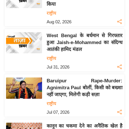
य
किया
ब
राष्ट्रीय
ज
Aug 02, 2026
ट
खे
West Bengal के बर्धमान से गिरफ्तार
ल
हुआ Jaish-e-Mohammed का संदिग्ध
आतंकी हामिद मंडल
क्रि
के
राष्ट्रीय
ट
Jul 31, 2026
I
Baruipur Rape-Murder:
P
Agnimitra Paul बोलीं, किसी को बख्शा
L
नहीं जाएगा, मिलेगी कड़ी सज़ा
2
राष्ट्रीय
0
2
Jul 07, 2026
6
कानून का चकमा देने का अनैतिक खेल है
क्रा