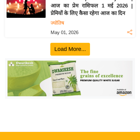
आज का प्रेम राशिफल 1 मई 2026 |
य
प्रेमियों के लिए कैसा रहेगा आज का दिन
बि
ज्योतिष
ज़
May 01, 2026
ने
स
Load More...
उ
द्यो
ग
ज
ग
त
वि
शे
ष
ज्ञ
रा