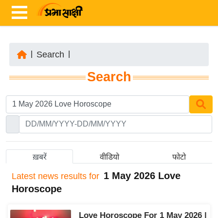
|
Search
|
ता
Search
ज़ा
ख
ब
र
रा
ष्ट्री
ख़बरें
वीडियो
फोटो
य
1 May 2026 Love
Latest
news results for
अं
Horoscope
त
र्रा
Love Horoscope For 1 May 2026 |
ष्ट्री