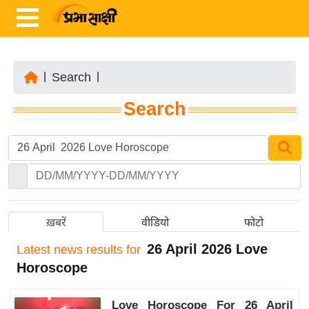
|
Search
|
ता
Search
ज़ा
ख
ब
र
रा
ष्ट्री
ख़बरें
वीडियो
फोटो
य
26 April 2026 Love
Latest
news results for
अं
Horoscope
त
र्रा
Love Horoscope For 26 April
ष्ट्री