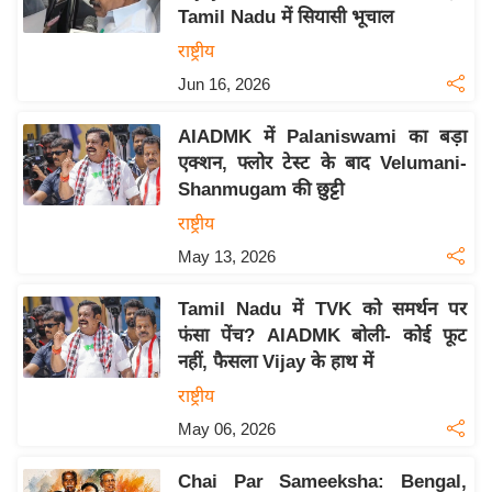
Tamil Nadu में सियासी भूचाल
य
राष्ट्रीय
बि
Jun 16, 2026
ज़
ने
AIADMK में Palaniswami का बड़ा
स
एक्शन, फ्लोर टेस्ट के बाद Velumani-
उ
Shanmugam की छुट्टी
द्यो
राष्ट्रीय
ग
May 13, 2026
ज
ग
Tamil Nadu में TVK को समर्थन पर
त
फंसा पेंच? AIADMK बोली- कोई फूट
वि
नहीं, फैसला Vijay के हाथ में
शे
राष्ट्रीय
ष
May 06, 2026
ज्ञ
रा
Chai Par Sameeksha: Bengal,