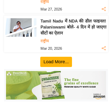
ख्सि
राष्ट्रीय
य
Mar 27, 2026
त
Tamil Nadu में NDA की डील फाइनल!
यं
Palaniswami बोले- 4 दिन में हो जाएगा
ग
सीटों का ऐलान
इं
राष्ट्रीय
डि
या
Mar 20, 2026
सा
Load More...
हि
त्य
ज
ग
त
ऑ
टो
व