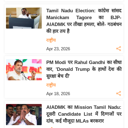
इ
Tamil Nadu Election: कांग्रेस सांसद
म
Manickam Tagore का BJP-
ई
AIADMK पर तीखा हमला, बोले- गठबंधन
-
की हार तय है
पे
राष्ट्रीय
प
Apr 23, 2026
र
मि
PM Modi पर Rahul Gandhi का सीधा
सा
वार, 'Donald Trump के हाथों देश की
सुरक्षा बेच दी'
ल
राष्ट्रीय
बे
Apr 18, 2026
मि
सा
AIADMK का Mission Tamil Nadu:
ल
दूसरी Candidate List में दिग्गजों पर
दांव, कई मौजूदा MLAs बरकरार
श