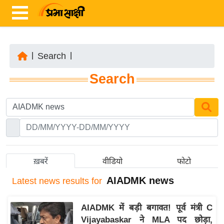
|
Search
|
ता
Search
ज़ा
ख
ब
र
रा
ष्ट्री
ख़बरें
वीडियो
फोटो
य
AIADMK news
Latest
news results for
अं
त
AIADMK में बड़ी बगावत! पूर्व मंत्री C
र्रा
Vijayabaskar ने MLA पद छोड़ा,
ष्ट्री