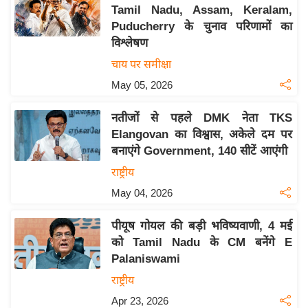
य
Tamil Nadu, Assam, Keralam,
ब
Puducherry के चुनाव परिणामों का
ज
विश्लेषण
ट
चाय पर समीक्षा
खे
May 05, 2026
ल
नतीजों से पहले DMK नेता TKS
क्रि
Elangovan का विश्वास, अकेले दम पर
के
बनाएंगे Government, 140 सीटें आएंगी
ट
राष्ट्रीय
I
May 04, 2026
P
L
पीयूष गोयल की बड़ी भविष्यवाणी, 4 मई
2
को Tamil Nadu के CM बनेंगे E
0
Palaniswami
2
राष्ट्रीय
6
Apr 23, 2026
क्रा