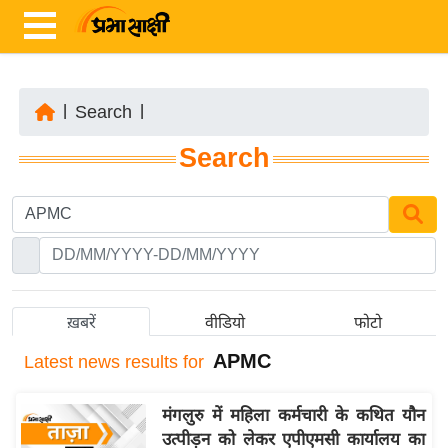
|
Search
|
ता
Search
ज़ा
ख
ब
र
रा
ष्ट्री
ख़बरें
वीडियो
फोटो
य
APMC
Latest
news results for
अं
त
मंगलुरु में महिला कर्मचारी के कथित यौन
र्रा
उत्पीड़न को लेकर एपीएमसी कार्यालय का
ष्ट्री