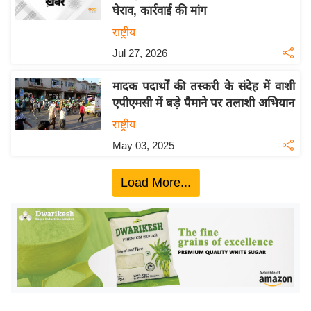
घेराव, कार्रवाई की मांग
य
राष्ट्रीय
बि
Jul 27, 2026
ज़
ने
मादक पदार्थों की तस्करी के संदेह में वाशी
स
एपीएमसी में बड़े पैमाने पर तलाशी अभियान
उ
राष्ट्रीय
द्यो
May 03, 2025
ग
ज
Load More...
ग
त
वि
शे
ष
ज्ञ
रा