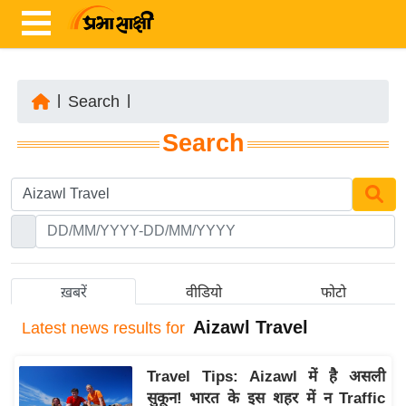
|
Search
|
ता
Search
ज़ा
ख
ब
र
रा
ष्ट्री
ख़बरें
वीडियो
फोटो
य
Aizawl Travel
Latest
news results for
अं
त
Travel Tips: Aizawl में है असली
र्रा
सुकून! भारत के इस शहर में न Traffic
ष्ट्री