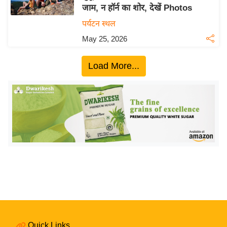
जाम, न हॉर्न का शोर, देखें Photos
य
पर्यटन स्थल
बि
May 25, 2026
ज़
ने
Load More...
स
उ
द्यो
ग
ज
ग
त
वि
शे
ष
ज्ञ
रा
Quick Links