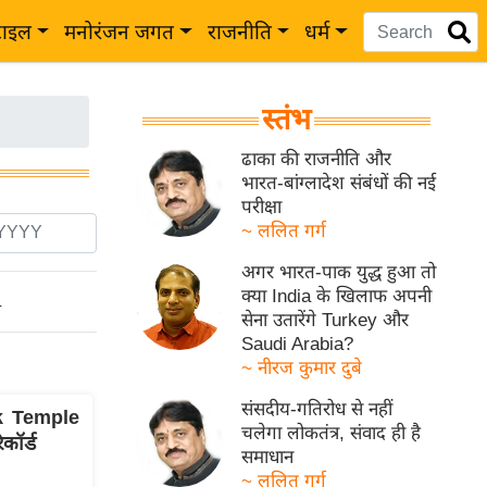
टाइल
मनोरंजन जगत
राजनीति
धर्म
स्तंभ
ढाका की राजनीति और
भारत-बांग्लादेश संबंधों की नई
परीक्षा
~ ललित गर्ग
अगर भारत-पाक युद्ध हुआ तो
क्या India के खिलाफ अपनी
ो
सेना उतारेंगे Turkey और
Saudi Arabia?
~ नीरज कुमार दुबे
संसदीय-गतिरोध से नहीं
k Temple
चलेगा लोकतंत्र, संवाद ही है
कॉर्ड
समाधान
~ ललित गर्ग