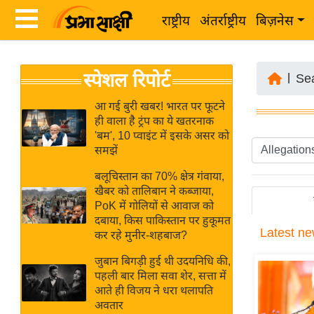
राष्ट्रीय
अंतर्राष्ट्रीय
बिज़नेस
Latest
ता
स्पेशल रिपोर्ट
News
|
Se
ज़ा
in
ख
आ गई बुरी खबर! भारत पर फूटने
Hindi
ही वाला है ट्रंप का ये खतरनाक
ब
'बम', 10 प्वाइंट में इसके असर को
र
समझें
Hindi
राष्ट्रीय
बलूचिस्तान का 70% क्षेत्र गंवाया,
News
अंतर्राष्ट्रीय
खैबर को तालिबान ने कब्जाया,
Live
PoK में गोलियों से आवाज को
बिज़नेस
दबाया, किस पाकिस्तान पर हुकूमत
Latest
ne
उद्योग
कर रहे मुनीर-शहबाज?
Breaking
जगत
News in
जुबान बिगड़ी हुई थी उदयनिधि की,
विशेषज्ञ
पहली बार मिला सवा शेर, सत्ता में
Hindi
आते ही विजय ने धरा थलापति
राय
अवतार