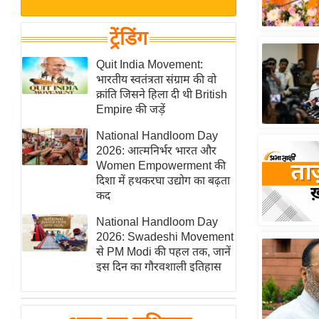
बजट
Hindi
खेल
News
ट्रेंडिंग
क्रिकेट
Hindi
Quit India Movement:
IPL
भारतीय स्वतंत्रता संग्राम की वो
Videos
2026
क्रांति जिसने हिला दी थी British
क्राइम
Empire की जड़ें
ई-पेपर
National Handloom Day
2026: आत्मनिर्भर भारत और
मिसाल बेमिसाल
Women Empowerment की
शख्सियत
दिशा में हथकरघा उद्योग का बढ़ता
यंग इंडिया
कद
साहित्य जगत
National Handloom Day
2026: Swadeshi Movement
ऑटो वर्ल्ड
से PM Modi की पहल तक, जानें
न्यूज ब्रीफ
इस दिन का गौरवशाली इतिहास
मनोरंजन जगत
बॉलीवुड