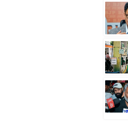
स्तंभ
एम.
आर.
आई.
चाय पर
समीक्षा
धर्म
ज्योतिष
प्रभु
महिमा/
धर्मस्थल
व्रत
त्योहार
राशिफल
विशेष