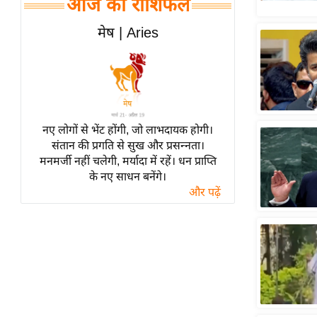
आज का राशिफल
हॉलीवुड
फिल्म समीक्षा
मेष | Aries
Breaking
News
लाइफस्टाइल
टेक्नॉलॉजी
नए लोगों से भेंट होंगी, जो लाभदायक होगी।
ब्यूटी/फैशन
संतान की प्रगति से सुख और प्रसन्नता।
घरेलू नुस्खे
मनमर्जी नहीं चलेगी, मर्यादा में रहें। धन प्राप्ति
के नए साधन बनेंगे।
पर्यटन स्थल
और पढ़ें
फिटनेस मंत्रा
रिलेशनशिप
राजनीति
विश्लेषण
समसामयिक
मातृभूमि