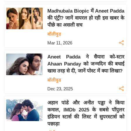
इ
Madhubala Biopic में Aneet Padda
म
की एंट्री? जानें वायरल हो रही इस खबर के
ई
पीछे का असली सच
-
बॉलीवुड
पे
Mar 11, 2026
प
र
Aneet Padda ने सैयारा को-स्टार
मि
Ahaan Panday को जन्मदिन की बधाई
सा
खास तरह से दी, जानें पोस्ट में क्या लिखा?
ल
बॉलीवुड
Dec 23, 2025
बे
मि
अहान पांडे और अनीत पड्डा ने किया
सा
कमाल, IMDb 2025 के सबसे पॉपुलर
ल
इंडियन स्टार्स की लिस्ट में सुपरस्टार्स को
पछाड़ा
श