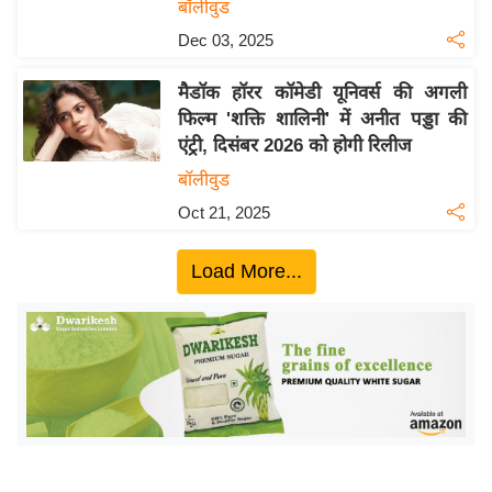
ख्सि
बॉलीवुड
य
Dec 03, 2025
त
मैडॉक हॉरर कॉमेडी यूनिवर्स की अगली
यं
फिल्म 'शक्ति शालिनी' में अनीत पड्डा की
ग
एंट्री, दिसंबर 2026 को होगी रिलीज
इं
बॉलीवुड
डि
या
Oct 21, 2025
सा
Load More...
हि
त्य
ज
ग
त
ऑ
टो
व