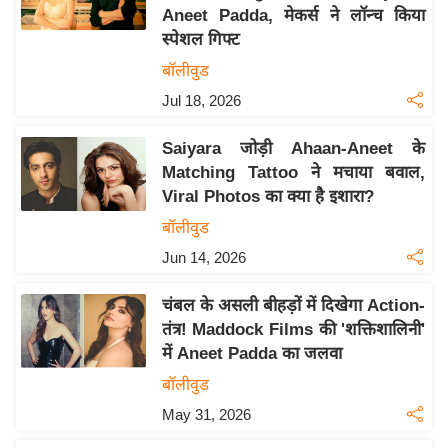
Aneet Padda, मेकर्स ने लॉन्च किया
य
स्पेशल गिफ्ट
बि
बॉलीवुड
ज़
Jul 18, 2026
ने
स
Saiyara जोड़ी Ahaan-Aneet के
उ
Matching Tattoo ने मचाया बवाल,
द्यो
Viral Photos का क्या है इशारा?
ग
बॉलीवुड
ज
Jun 14, 2026
ग
त
चंबल के असली बीहड़ों में दिखेगा Action-
वि
तंत्र! Maddock Films की 'शक्तिशालिनी'
शे
में Aneet Padda का जलवा
ष
बॉलीवुड
ज्ञ
May 31, 2026
रा