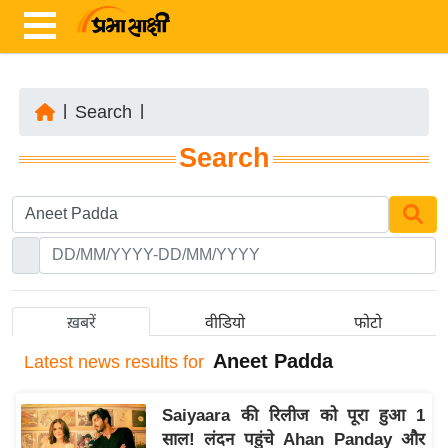
|
Search
|
ता
Search
ज़ा
ख
ब
र
रा
ष्ट्री
ख़बरें
वीडियो
फोटो
य
Aneet Padda
Latest
news results for
अं
त
Saiyaara की रिलीज को पूरा हुआ 1
र्रा
साल! लंदन पहुंचे Ahan Panday और
ष्ट्री