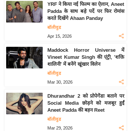
य
YRF ने किया नई फिल्म का ऐलान, Aneet
ब
Padda के साथ बड़े पर्दे पर फिर रोमांस
ज
करते दिखेंगे Ahaan Panday
ट
बॉलीवुड
खे
Apr 15, 2026
ल
Maddock Horror Universe में
क्रि
Vineet Kumar Singh की एंट्री, 'शक्ति
के
शालिनी' में बनेंगे खूंखार विलेन
ट
बॉलीवुड
I
Mar 30, 2026
P
L
Dhurandhar 2 को प्रोपेगेंडा बताने पर
2
Social Media छोड़ने को मजबूर हुईं
0
Aneet Padda की बहन Reet
2
बॉलीवुड
6
Mar 29, 2026
क्रा