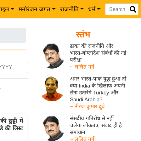
टाइल
मनोरंजन जगत
राजनीति
धर्म
स्तंभ
ढाका की राजनीति और
भारत-बांग्लादेश संबंधों की नई
परीक्षा
~ ललित गर्ग
अगर भारत-पाक युद्ध हुआ तो
क्या India के खिलाफ अपनी
ो
सेना उतारेंगे Turkey और
Saudi Arabia?
~ नीरज कुमार दुबे
संसदीय-गतिरोध से नहीं
छुट्टी में
चलेगा लोकतंत्र, संवाद ही है
डे की लिस्ट
समाधान
~ ललित गर्ग