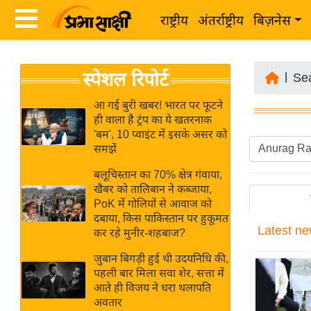
राष्ट्रीय
अंतर्राष्ट्रीय
बिज़नेस
Latest
ता
स्पेशल रिपोर्ट
News
|
Se
ज़ा
in
ख
आ गई बुरी खबर! भारत पर फूटने
Hindi
ही वाला है ट्रंप का ये खतरनाक
ब
'बम', 10 प्वाइंट में इसके असर को
र
समझें
Hindi
राष्ट्रीय
बलूचिस्तान का 70% क्षेत्र गंवाया,
News
अंतर्राष्ट्रीय
खैबर को तालिबान ने कब्जाया,
Live
PoK में गोलियों से आवाज को
बिज़नेस
दबाया, किस पाकिस्तान पर हुकूमत
Latest
ne
उद्योग
कर रहे मुनीर-शहबाज?
Breaking
जगत
News in
जुबान बिगड़ी हुई थी उदयनिधि की,
विशेषज्ञ
पहली बार मिला सवा शेर, सत्ता में
Hindi
आते ही विजय ने धरा थलापति
राय
अवतार