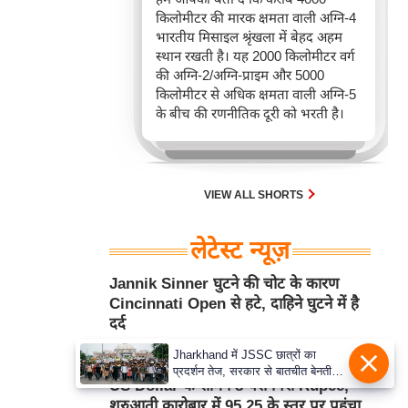
किलोमीटर की मारक क्षमता वाली अग्नि-4
भारतीय मिसाइल श्रृंखला में बेहद अहम
स्थान रखती है। यह 2000 किलोमीटर वर्ग
की अग्नि-2/अग्नि-प्राइम और 5000
किलोमीटर से अधिक क्षमता वाली अग्नि-5
के बीच की रणनीतिक दूरी को भरती है।
VIEW ALL SHORTS
लेटेस्ट न्यूज़
Jannik Sinner घुटने की चोट के कारण
Cincinnati Open से हटे, दाहिने घुटने में है
दर्द
Aug 10, 2026 11:33AM
खेल
Jharkhand में JSSC छात्रों का
प्रदर्शन तेज, सरकार से बातचीत बेनतीजा
US Dollar के सामने 8 पैसे गिरा Rupee,
होने के बाद आज विधानसभा की ओर मार्च
शुरुआती कारोबार में 95.25 के स्तर पर पहुंचा