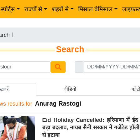
स्पोर्ट्स
राज्यों से
शहरों से
मिसाल बेमिसाल
लाइफस्
arch
|
Search
ख़बरें
वीडियो
फोट
Anurag Rastogi
ws results for
Eid Holiday Cancelled: हरियाणा में ईद की 
बड़ा बदलाव, नायब सैनी सरकार ने गजेटेड हॉली
से हटाया