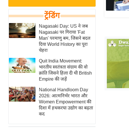
बजट
Hindi
खेल
News
ट्रेंडिंग
क्रिकेट
Hindi
Nagasaki Day: US ने जब
IPL
Nagasaki पर गिराया 'Fat
Videos
2026
Man' परमाणु बम, जिसने बदल
क्राइम
दिया World History का पूरा
चेहरा
ई-पेपर
Quit India Movement:
मिसाल बेमिसाल
भारतीय स्वतंत्रता संग्राम की वो
शख्सियत
क्रांति जिसने हिला दी थी British
यंग इंडिया
Empire की जड़ें
साहित्य जगत
National Handloom Day
2026: आत्मनिर्भर भारत और
ऑटो वर्ल्ड
Women Empowerment की
न्यूज ब्रीफ
दिशा में हथकरघा उद्योग का बढ़ता
कद
मनोरंजन जगत
बॉलीवुड