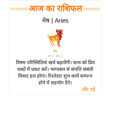
हॉलीवुड
आज का राशिफल
फिल्म समीक्षा
मेष | Aries
Breaking
News
लाइफस्टाइल
टेक्नॉलॉजी
ब्यूटी/फैशन
विषम परिस्थितियां खर्च बढ़ायेंगी। सत्य को प्रिय
घरेलू नुस्खे
शब्दों में प्रकट करें। भाग्यबल से संपत्ति संबंधी
विवाद हल होगा। रिश्तेदार शुभ कार्य सम्पन्न
पर्यटन स्थल
होने में सहयोग देंगे।
फिटनेस मंत्रा
और पढ़ें
रिलेशनशिप
राजनीति
विश्लेषण
समसामयिक
मातृभूमि