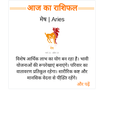
हॉलीवुड
आज का राशिफल
फिल्म समीक्षा
मेष | Aries
Breaking
News
लाइफस्टाइल
टेक्नॉलॉजी
ब्यूटी/फैशन
विशेष आर्थिक लाभ का योग बन रहा है। भावी
घरेलू नुस्खे
योजनाओं की रूपरेखाएं बनाएंगे। परिवार का
वातावरण प्रतिकूल रहेगा। शारीरिक कष्ट और
पर्यटन स्थल
मानसिक वेदना से पीडि़त रहेंगे।
फिटनेस मंत्रा
और पढ़ें
रिलेशनशिप
राजनीति
विश्लेषण
समसामयिक
मातृभूमि