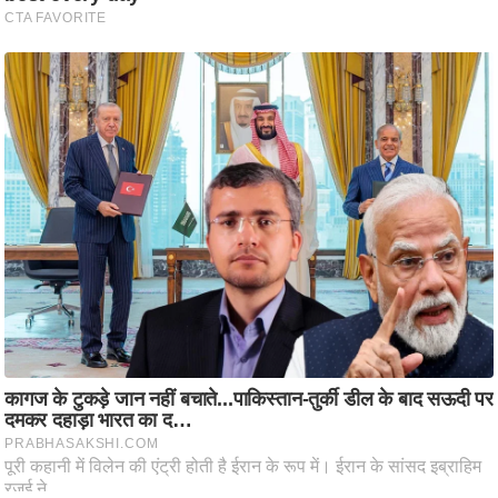
आ
र
.
आ
ई
.
चा
य
प
र
स
मी
क्षा
ध
र्म
ज्यो