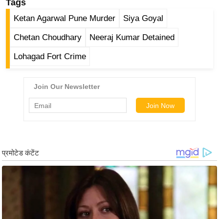
Tags
g
N
Ketan Agarwal Pune Murder
Siya Goyal
e
Chetan Choudhary
Neeraj Kumar Detained
w
s
Lohagad Fort Crime
ला
इ
फ
स्टा
इ
ल
टे
क्नॉ
लॉ
जी
ब्यू
टी