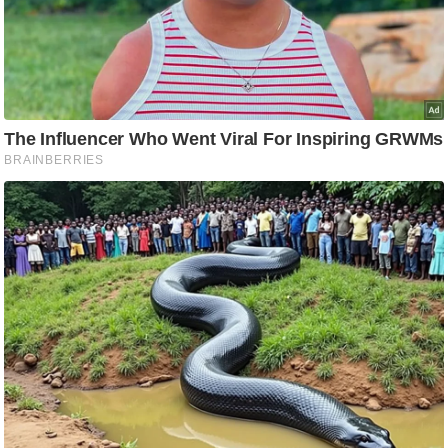
ट
ने
स
मं
त्रा
रि
ले
श
न
शि
प
रा
ज
नी
ति
वि
श्ले