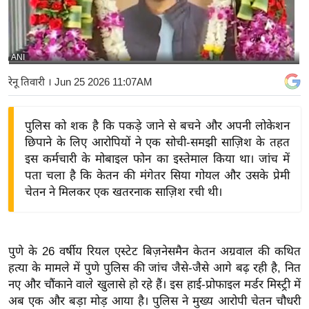
य
बि
ज़
ANI
ने
रेनू तिवारी
। Jun 25 2026 11:07AM
स
उ
पुलिस को शक है कि पकड़े जाने से बचने और अपनी लोकेशन
द्यो
छिपाने के लिए आरोपियों ने एक सोची-समझी साज़िश के तहत
ग
इस कर्मचारी के मोबाइल फोन का इस्तेमाल किया था। जांच में
ज
पता चला है कि केतन की मंगेतर सिया गोयल और उसके प्रेमी
ग
चेतन ने मिलकर एक खतरनाक साज़िश रची थी।
त
वि
शे
पुणे के 26 वर्षीय रियल एस्टेट बिज़नेसमैन केतन अग्रवाल की कथित
ष
हत्या के मामले में पुणे पुलिस की जांच जैसे-जैसे आगे बढ़ रही है, नित
ज्ञ
नए और चौंकाने वाले खुलासे हो रहे हैं। इस हाई-प्रोफाइल मर्डर मिस्ट्री में
रा
अब एक और बड़ा मोड़ आया है। पुलिस ने मुख्य आरोपी चेतन चौधरी