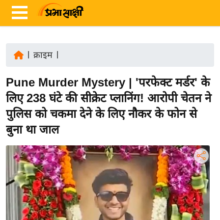
|
क्राइम
|
ता
Pune Murder Mystery | 'परफेक्ट मर्डर' के
ज़ा
ख
लिए 238 घंटे की सीक्रेट प्लानिंग! आरोपी चेतन ने
ब
पुलिस को चकमा देने के लिए नौकर के फोन से
र
बुना था जाल
रा
ष्ट्री
य
अं
त
र्रा
ष्ट्री