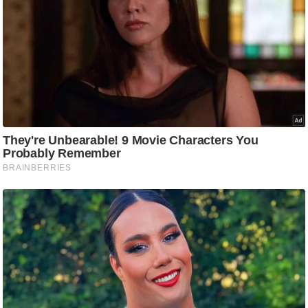
/
फै
श
न
घ
रे
लू
नु
स्खे
प
र्य
ट
न
स्थ
ल
फि