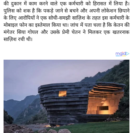
य
की दुकान में काम करने वाले एक कर्मचारी को हिरासत में लिया है।
ब
पुलिस को शक है कि पकड़े जाने से बचने और अपनी लोकेशन छिपाने
के लिए आरोपियों ने एक सोची-समझी साज़िश के तहत इस कर्मचारी के
ज
मोबाइल फोन का इस्तेमाल किया था।
जांच में पता चला है कि केतन की
ट
मंगेतर सिया गोयल और उसके प्रेमी चेतन ने मिलकर एक खतरनाक
खे
साज़िश रची थी।
ल
क्रि
के
ट
I
P
L
2
0
2
6
क्रा