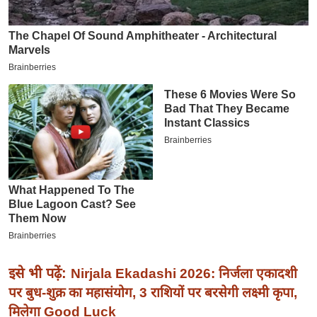
इ
म
ई
-
पे
प
र
मि
सा
ल
बे
मि
सा
इसे भी पढ़ें:
Nirjala Ekadashi 2026: निर्जला एकादशी
ल
पर बुध-शुक्र का महासंयोग, 3 राशियों पर बरसेगी लक्ष्मी कृपा,
श
मिलेगा Good Luck