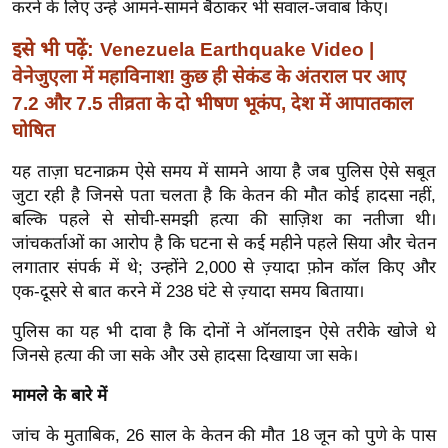
करने के लिए उन्हें आमने-सामने बैठाकर भी सवाल-जवाब किए।
र्ल्ड
न्यू
इसे भी पढ़ें:
Venezuela Earthquake Video |
ज
वेनेजुएला में महाविनाश! कुछ ही सेकंड के अंतराल पर आए
ब्री
7.2 और 7.5 तीव्रता के दो भीषण भूकंप, देश में आपातकाल
फ
घोषित
म
यह ताज़ा घटनाक्रम ऐसे समय में सामने आया है जब पुलिस ऐसे सबूत
नो
जुटा रही है जिनसे पता चलता है कि केतन की मौत कोई हादसा नहीं,
रं
बल्कि पहले से सोची-समझी हत्या की साज़िश का नतीजा थी।
ज
जांचकर्ताओं का आरोप है कि घटना से कई महीने पहले सिया और चेतन
न
लगातार संपर्क में थे; उन्होंने 2,000 से ज़्यादा फ़ोन कॉल किए और
ज
एक-दूसरे से बात करने में 238 घंटे से ज़्यादा समय बिताया।
ग
पुलिस का यह भी दावा है कि दोनों ने ऑनलाइन ऐसे तरीके खोजे थे
त
जिनसे हत्या की जा सके और उसे हादसा दिखाया जा सके।
बॉ
ली
मामले के बारे में
वु
जांच के मुताबिक, 26 साल के केतन की मौत 18 जून को पुणे के पास