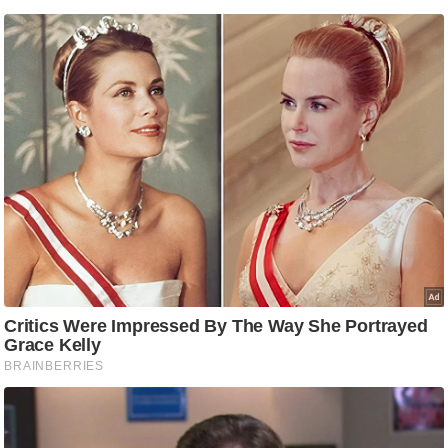
ति
ष
प्र
भु
म
हि
मा
/
ध
र्म
स्थ
ल
व्र
त
त्यो
हा
र