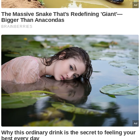
ष
ण
स
म
सा
म
यि
क
मा
तृ
भू
मि
स्तं
भ
ए
म
.