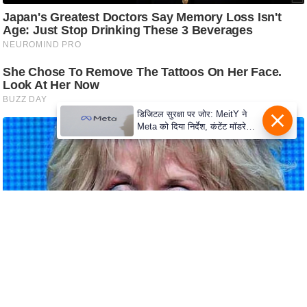
S
O
u
r
T
e
a
डिजिटल सुरक्षा पर जोर: MeitY ने
Meta को दिया निर्देश, कंटेंट मॉडरेशन
m
मजबूत करे
E
x
p
e
r
t
P
a
n