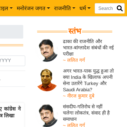
टाइल
मनोरंजन जगत
राजनीति
धर्म
स्तंभ
ढाका की राजनीति और
भारत-बांग्लादेश संबंधों की नई
परीक्षा
~ ललित गर्ग
अगर भारत-पाक युद्ध हुआ तो
क्या India के खिलाफ अपनी
ो
सेना उतारेंगे Turkey और
Saudi Arabia?
~ नीरज कुमार दुबे
संसदीय-गतिरोध से नहीं
ांग्रेस ने
चलेगा लोकतंत्र, संवाद ही है
त्र लिखा
समाधान
~ ललित गर्ग