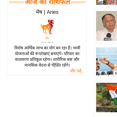
आज का राशिफल
हॉलीवुड
फिल्म समीक्षा
मेष | Aries
Breaking
News
लाइफस्टाइल
टेक्नॉलॉजी
विशेष आर्थिक लाभ का योग बन रहा है। भावी
ब्यूटी/फैशन
योजनाओं की रूपरेखाएं बनाएंगे। परिवार का
घरेलू नुस्खे
वातावरण प्रतिकूल रहेगा। शारीरिक कष्ट और
मानसिक वेदना से पीडि़त रहेंगे।
पर्यटन स्थल
और पढ़ें
फिटनेस मंत्रा
रिलेशनशिप
राजनीति
विश्लेषण
समसामयिक
मातृभूमि