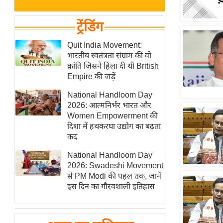
बजट
Hindi
खेल
News
ट्रेंडिंग
क्रिकेट
Hindi
Quit India Movement:
IPL
भारतीय स्वतंत्रता संग्राम की वो
Videos
2026
क्रांति जिसने हिला दी थी British
क्राइम
Empire की जड़ें
ई-पेपर
National Handloom Day
2026: आत्मनिर्भर भारत और
मिसाल बेमिसाल
Women Empowerment की
शख्सियत
दिशा में हथकरघा उद्योग का बढ़ता
यंग इंडिया
कद
साहित्य जगत
National Handloom Day
2026: Swadeshi Movement
ऑटो वर्ल्ड
से PM Modi की पहल तक, जानें
न्यूज ब्रीफ
इस दिन का गौरवशाली इतिहास
मनोरंजन जगत
बॉलीवुड