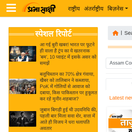
राष्ट्रीय
अंतर्राष्ट्रीय
बिज़नेस
Latest
ता
स्पेशल रिपोर्ट
News
|
Se
ज़ा
in
ख
आ गई बुरी खबर! भारत पर फूटने
Hindi
ही वाला है ट्रंप का ये खतरनाक
ब
'बम', 10 प्वाइंट में इसके असर को
र
समझें
Hindi
राष्ट्रीय
बलूचिस्तान का 70% क्षेत्र गंवाया,
News
अंतर्राष्ट्रीय
खैबर को तालिबान ने कब्जाया,
Live
PoK में गोलियों से आवाज को
बिज़नेस
दबाया, किस पाकिस्तान पर हुकूमत
Latest
ne
उद्योग
कर रहे मुनीर-शहबाज?
Breaking
जगत
News in
जुबान बिगड़ी हुई थी उदयनिधि की,
विशेषज्ञ
पहली बार मिला सवा शेर, सत्ता में
Hindi
आते ही विजय ने धरा थलापति
राय
अवतार