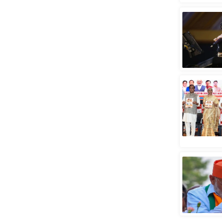
स्तंभ
एम.
आर.
आई.
चाय पर
समीक्षा
धर्म
ज्योतिष
प्रभु
महिमा/
धर्मस्थल
व्रत
त्योहार
राशिफल
विशेष