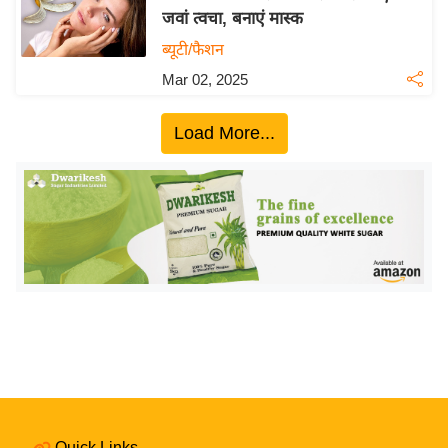
जवां त्वचा, बनाएं मास्क
य
ब्यूटी/फैशन
बि
ज़
Mar 02, 2025
ने
स
Load More...
उ
द्यो
ग
ज
ग
त
वि
शे
ष
ज्ञ
रा
Quick Links