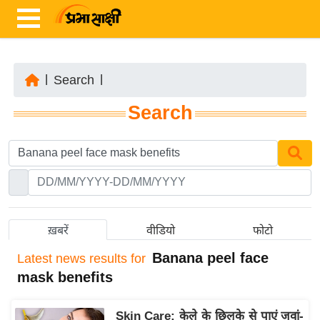
|
Search
|
ता
Search
ज़ा
ख
ब
र
रा
ष्ट्री
ख़बरें
वीडियो
फोटो
य
Banana peel face
Latest
news results for
अं
mask benefits
त
र्रा
Skin Care: केले के छिलके से पाएं जवां-
ष्ट्री