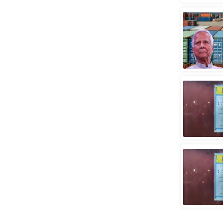
स्तंभ
एम.
आर.
आई.
चाय पर
समीक्षा
धर्म
ज्योतिष
प्रभु
महिमा/
धर्मस्थल
व्रत
त्योहार
राशिफल
विशेष