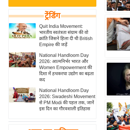
बजट
Hindi
खेल
News
ट्रेंडिंग
क्रिकेट
Hindi
Quit India Movement:
IPL
भारतीय स्वतंत्रता संग्राम की वो
Videos
2026
क्रांति जिसने हिला दी थी British
क्राइम
Empire की जड़ें
ई-पेपर
National Handloom Day
2026: आत्मनिर्भर भारत और
मिसाल बेमिसाल
Women Empowerment की
शख्सियत
दिशा में हथकरघा उद्योग का बढ़ता
यंग इंडिया
कद
साहित्य जगत
National Handloom Day
2026: Swadeshi Movement
ऑटो वर्ल्ड
से PM Modi की पहल तक, जानें
न्यूज ब्रीफ
इस दिन का गौरवशाली इतिहास
मनोरंजन जगत
बॉलीवुड