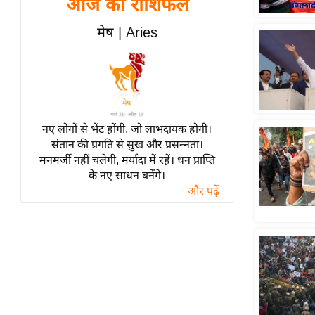
आज का राशिफल
हॉलीवुड
फिल्म समीक्षा
मेष | Aries
Breaking
News
लाइफस्टाइल
टेक्नॉलॉजी
नए लोगों से भेंट होंगी, जो लाभदायक होगी।
ब्यूटी/फैशन
संतान की प्रगति से सुख और प्रसन्नता।
घरेलू नुस्खे
मनमर्जी नहीं चलेगी, मर्यादा में रहें। धन प्राप्ति
के नए साधन बनेंगे।
पर्यटन स्थल
और पढ़ें
फिटनेस मंत्रा
रिलेशनशिप
राजनीति
विश्लेषण
समसामयिक
मातृभूमि