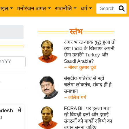
टाइल
मनोरंजन जगत
राजनीति
धर्म
स्तंभ
अगर भारत-पाक युद्ध हुआ तो
क्या India के खिलाफ अपनी
सेना उतारेंगे Turkey और
Saudi Arabia?
~ नीरज कुमार दुबे
संसदीय-गतिरोध से नहीं
ो
चलेगा लोकतंत्र, संवाद ही है
समाधान
~ ललित गर्ग
FCRA Bill पर हल्ला मचा
adesh में
रहे विपक्षी दलों और ईसाई
प
संगठनों को मार्को रुबियो का
बयान सुनना चाहिए