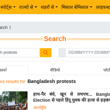
स्पोर्ट्स
राज्यों से
शहरों से
मिसाल बेमिसाल
लाइफस्
arch
|
Search
ख़बरें
वीडियो
फोट
Bangladesh protests
ws results for
हाथ-पैर बंधे, खून से लथपथ... Bangl
Election से पहले हिंदू युवक की हत्या से हड़कं
अंतर्राष्ट्रीय