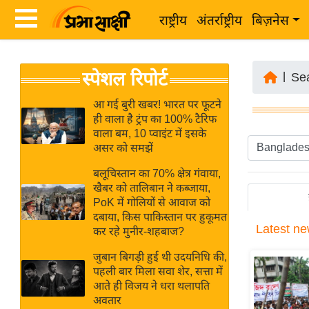
राष्ट्रीय
अंतर्राष्ट्रीय
बिज़नेस
Latest
ता
स्पेशल रिपोर्ट
News
|
Se
ज़ा
in
ख
आ गई बुरी खबर! भारत पर फूटने
Hindi
ही वाला है ट्रंप का 100% टैरिफ
ब
वाला बम, 10 प्वाइंट में इसके
र
असर को समझें
Hindi
राष्ट्रीय
बलूचिस्तान का 70% क्षेत्र गंवाया,
News
अंतर्राष्ट्रीय
खैबर को तालिबान ने कब्जाया,
Live
PoK में गोलियों से आवाज को
बिज़नेस
दबाया, किस पाकिस्तान पर हुकूमत
Latest
ne
उद्योग
कर रहे मुनीर-शहबाज?
Breaking
जगत
News in
जुबान बिगड़ी हुई थी उदयनिधि की,
विशेषज्ञ
पहली बार मिला सवा शेर, सत्ता में
Hindi
आते ही विजय ने धरा थलापति
राय
अवतार