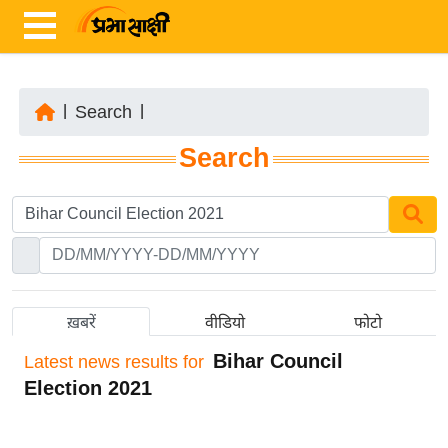
|
Search
|
ता
Search
ज़ा
ख
ब
र
रा
ष्ट्री
ख़बरें
वीडियो
फोटो
य
Bihar Council
Latest
news results for
अं
Election 2021
त
र्रा
ष्ट्री