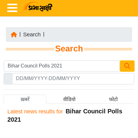
|
Search
|
ता
Search
ज़ा
ख
ब
र
रा
ष्ट्री
ख़बरें
वीडियो
फोटो
य
Bihar Council Polls
Latest
news results for
अं
2021
त
र्रा
ष्ट्री