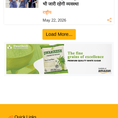
भी जारी रहेगी व्यवस्था
य
राष्ट्रीय
बि
May 22, 2026
ज़
ने
Load More...
स
उ
द्यो
ग
ज
ग
त
वि
शे
ष
ज्ञ
रा
Quick Links