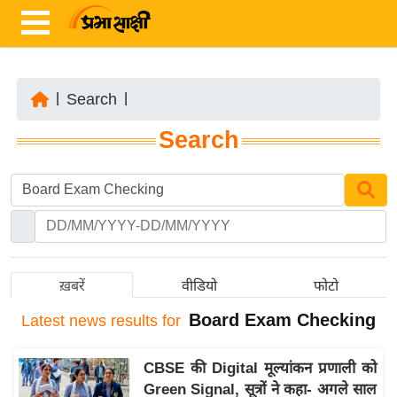
|
Search
|
ता
Search
ज़ा
ख
ब
र
रा
ष्ट्री
ख़बरें
वीडियो
फोटो
य
Board Exam Checking
Latest
news results for
अं
त
CBSE की Digital मूल्यांकन प्रणाली को
र्रा
Green Signal, सूत्रों ने कहा- अगले साल
ष्ट्री